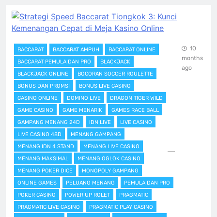
10
BACCARAT
BACCARAT AMPUH
BACCARAT ONLINE
months
BACCARAT PEMULA DAN PRO
BLACKJACK
ago
BLACKJACK ONLINE
BOCORAN SOCCER ROULETTE
BONUS DAN PROMSI
BONUS LIVE CASINO
CASINO ONLINE
DOMINO LIVE
DRAGON TIGER WILD
GAME CASINO
GAME MENARIK
GAMES RACE BALL
GAMPANG MENANG 24D
IDN LIVE
LIVE CASINO
LIVE CASINO 48D
MENANG GAMPANG
MENANG IDN 4 STAND
MENANG LIVE CASINO
MENANG MAKSIMAL
MENANG OGLOK CASINO
MENANG POKER DICE
MONOPOLY GAMPANG
ONLINE GAMES
PELUANG MENANG
PEMULA DAN PRO
POKER CASINO
POWER UP ROLET
PRAGMATIC
PRAGMATIC LIVE CASINO
PRAGMATIC PLAY CASINO