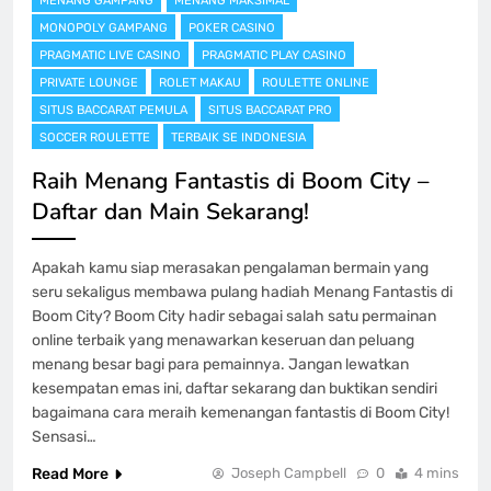
MENANG GAMPANG
MENANG MAKSIMAL
MONOPOLY GAMPANG
POKER CASINO
PRAGMATIC LIVE CASINO
PRAGMATIC PLAY CASINO
PRIVATE LOUNGE
ROLET MAKAU
ROULETTE ONLINE
SITUS BACCARAT PEMULA
SITUS BACCARAT PRO
SOCCER ROULETTE
TERBAIK SE INDONESIA
Raih Menang Fantastis di Boom City –
Daftar dan Main Sekarang!
Apakah kamu siap merasakan pengalaman bermain yang
seru sekaligus membawa pulang hadiah Menang Fantastis di
Boom City? Boom City hadir sebagai salah satu permainan
online terbaik yang menawarkan keseruan dan peluang
menang besar bagi para pemainnya. Jangan lewatkan
kesempatan emas ini, daftar sekarang dan buktikan sendiri
bagaimana cara meraih kemenangan fantastis di Boom City!
Sensasi…
Read More
Joseph Campbell
0
4 mins