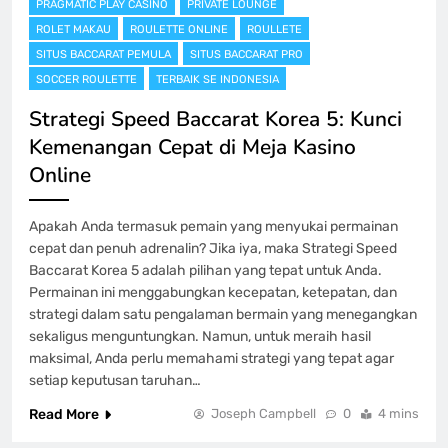
PRAGMATIC PLAY CASINO
PRIVATE LOUNGE
ROLET MAKAU
ROULETTE ONLINE
ROULLETE
SITUS BACCARAT PEMULA
SITUS BACCARAT PRO
SOCCER ROULETTE
TERBAIK SE INDONESIA
Strategi Speed Baccarat Korea 5: Kunci
Kemenangan Cepat di Meja Kasino
Online
Apakah Anda termasuk pemain yang menyukai permainan
cepat dan penuh adrenalin? Jika iya, maka Strategi Speed
Baccarat Korea 5 adalah pilihan yang tepat untuk Anda.
Permainan ini menggabungkan kecepatan, ketepatan, dan
strategi dalam satu pengalaman bermain yang menegangkan
sekaligus menguntungkan. Namun, untuk meraih hasil
maksimal, Anda perlu memahami strategi yang tepat agar
setiap keputusan taruhan…
Read More
Joseph Campbell
0
4 mins