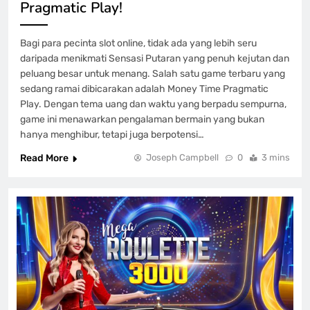
Pragmatic Play!
Bagi para pecinta slot online, tidak ada yang lebih seru
daripada menikmati Sensasi Putaran yang penuh kejutan dan
peluang besar untuk menang. Salah satu game terbaru yang
sedang ramai dibicarakan adalah Money Time Pragmatic
Play. Dengan tema uang dan waktu yang berpadu sempurna,
game ini menawarkan pengalaman bermain yang bukan
hanya menghibur, tetapi juga berpotensi…
Read More
Joseph Campbell
0
3 mins