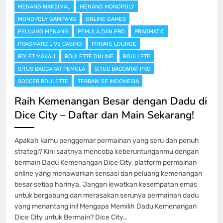
MENANG MAKSIMAL
MENANG MONOPOLY
MONOPOLY GAMPANG
ONLINE GAMES
PELUANG MENANG
PEMULA DAN PRO
PRAGMATIC
PRAGMATIC LIVE CASINO
PRIVATE LOUNGE
ROLET MAKAU
ROULETTE ONLINE
ROULLETE
SITUS BACCARAT PEMULA
SITUS BACCARAT PRO
SOCCER ROULETTE
TERBAIK SE INDONESIA
Raih Kemenangan Besar dengan Dadu di
Dice City – Daftar dan Main Sekarang!
Apakah kamu penggemar permainan yang seru dan penuh
strategi? Kini saatnya mencoba keberuntunganmu dengan
bermain Dadu Kemenangan Dice City, platform permainan
online yang menawarkan sensasi dan peluang kemenangan
besar setiap harinya. Jangan lewatkan kesempatan emas
untuk bergabung dan merasakan serunya permainan dadu
yang menantang ini! Mengapa Memilih Dadu Kemenangan
Dice City untuk Bermain? Dice City…