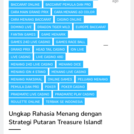
ago
BACCARAT ONLINE
BACCARAT PEMULA DAN PRO
CARA MAIN GRAND PRIX
CARA MENANG 6D COLOR
CARA MENANG BACCARAT
CASINO ONLINE
DOMINO LIVE
DRAGON TIGER WILD
EUROPE BACCARAT
FANTAN GAMES
GAME MENARIK
GAMES 24D LIVE CASINO
GAMES RACE BALL
GRAND PRIX
HEAD TAIL CASINO
IDN LIVE
LIVE CASINO
LIVE CASINO 48D
MENANG 24D LIVE CASINO
MENANG DICE
MENANG IDN 4 STAND
MENANG LIVE CASINO
MENANG MAKSIMAL
ONLINE GAMES
PELUANG MENANG
PEMULA DAN PRO
POKER
POKER CASINO
PRAGMATIC LIVE CASINO
PRAGMATIC PLAY CASINO
ROULETTE ONLINE
TERBAIK SE INDONESIA
Ungkap Rahasia Menang dengan
Strategi Putaran Treasure Island!