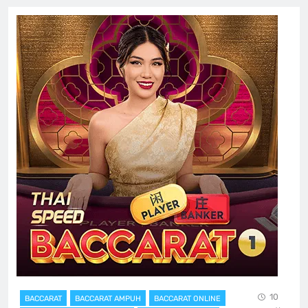
10
BACCARAT
BACCARAT AMPUH
BACCARAT ONLINE