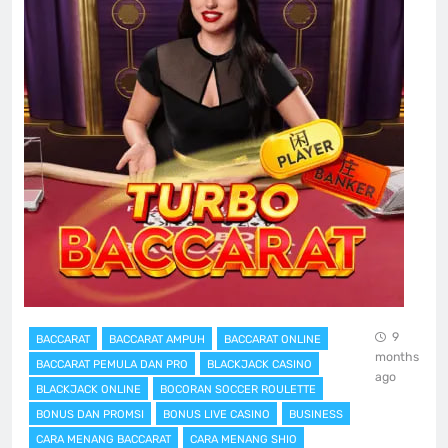
9
BACCARAT
BACCARAT AMPUH
BACCARAT ONLINE
months
BACCARAT PEMULA DAN PRO
BLACKJACK CASINO
ago
BLACKJACK ONLINE
BOCORAN SOCCER ROULETTE
BONUS DAN PROMSI
BONUS LIVE CASINO
BUSINESS
CARA MENANG BACCARAT
CARA MENANG SHIO