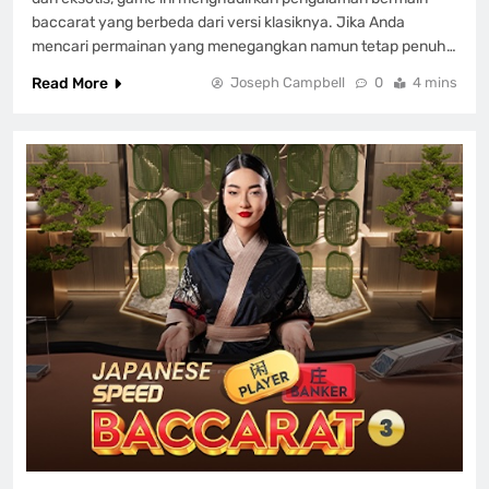
baccarat yang berbeda dari versi klasiknya. Jika Anda
mencari permainan yang menegangkan namun tetap penuh…
Read More
Joseph Campbell
0
4 mins