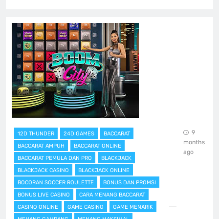
9
12D THUNDER
24D GAMES
BACCARAT
months
BACCARAT AMPUH
BACCARAT ONLINE
ago
BACCARAT PEMULA DAN PRO
BLACKJACK
BLACKJACK CASINO
BLACKJACK ONLINE
BOCORAN SOCCER ROULETTE
BONUS DAN PROMSI
BONUS LIVE CASINO
CARA MENANG BACCARAT
CASINO ONLINE
GAME CASINO
GAME MENARIK