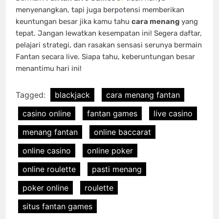
menyenangkan, tapi juga berpotensi memberikan
keuntungan besar jika kamu tahu
cara menang
yang
tepat. Jangan lewatkan kesempatan ini! Segera daftar,
pelajari strategi, dan rasakan sensasi serunya bermain
Fantan secara live. Siapa tahu, keberuntungan besar
menantimu hari ini!
Tagged:
blackjack
cara menang fantan
casino online
fantan games
live casino
menang fantan
online baccarat
online casino
online poker
online roulette
pasti menang
poker online
roulette
situs fantan games