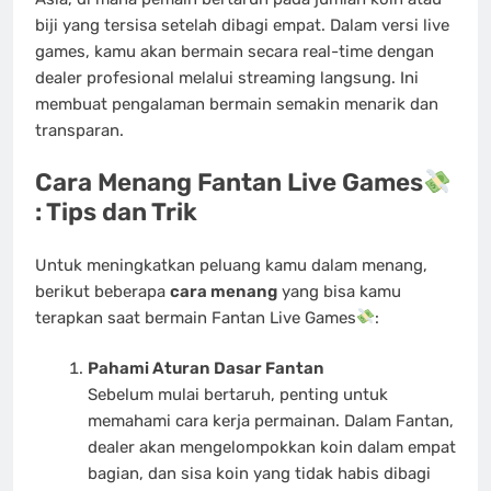
biji yang tersisa setelah dibagi empat. Dalam versi live
games, kamu akan bermain secara real-time dengan
dealer profesional melalui streaming langsung. Ini
membuat pengalaman bermain semakin menarik dan
transparan.
Cara Menang Fantan Live Games
: Tips dan Trik
Untuk meningkatkan peluang kamu dalam menang,
berikut beberapa
cara menang
yang bisa kamu
terapkan saat bermain Fantan Live Games
:
Pahami Aturan Dasar Fantan
Sebelum mulai bertaruh, penting untuk
memahami cara kerja permainan. Dalam Fantan,
dealer akan mengelompokkan koin dalam empat
bagian, dan sisa koin yang tidak habis dibagi