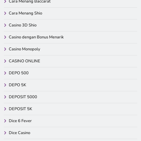
Cara Menang Baccarat
Cara Menang Shio
Casino 3D Shio
Casino dengan Bonus Menarik
Casino Monopoly
CASINO ONLINE
DEPO 500
DEPO 5K
DEPOSIT 5000
DEPOSIT 5K
Dice 6 Fever
Dice Casino