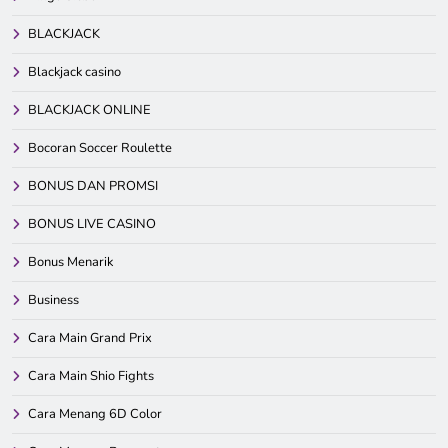
BLACKJACK
Blackjack casino
BLACKJACK ONLINE
Bocoran Soccer Roulette
BONUS DAN PROMSI
BONUS LIVE CASINO
Bonus Menarik
Business
Cara Main Grand Prix
Cara Main Shio Fights
Cara Menang 6D Color