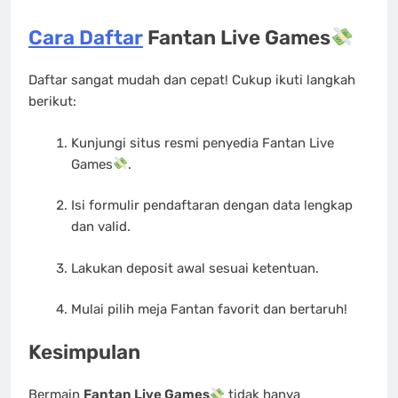
Cara Daftar
Fantan Live Games
Daftar sangat mudah dan cepat! Cukup ikuti langkah
berikut:
Kunjungi situs resmi penyedia Fantan Live
Games
.
Isi formulir pendaftaran dengan data lengkap
dan valid.
Lakukan deposit awal sesuai ketentuan.
Mulai pilih meja Fantan favorit dan bertaruh!
Kesimpulan
Bermain
Fantan Live Games
tidak hanya