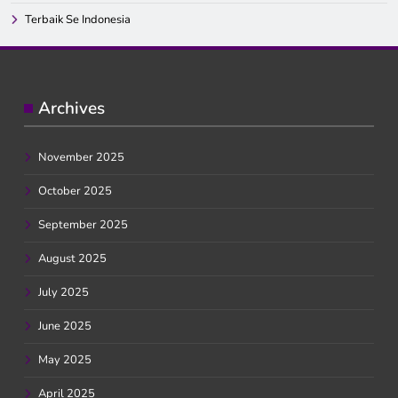
Terbaik Se Indonesia
Archives
November 2025
October 2025
September 2025
August 2025
July 2025
June 2025
May 2025
April 2025