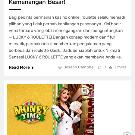
Kemenangan Besar!
Bagi pecinta permainan kasino online, roulette selalu menjadi
pilihan yang tidak pernah kehilangan pesonanya. Kini hadir
versi terbaru yang lebih menegangkan dan menguntungkan
— LUCKY 6 ROULETTE! Dengan konsep modern dan fitur
menarik, permainan ini memberikan pengalaman yang
berbeda dari roulette klasik. Jadi, bersiaplah untuk Nikmati
Sensasi LUCKY 6 ROULETTE yang akan membawa Anda ke…
Read More
Joseph Campbell
0
3 mins