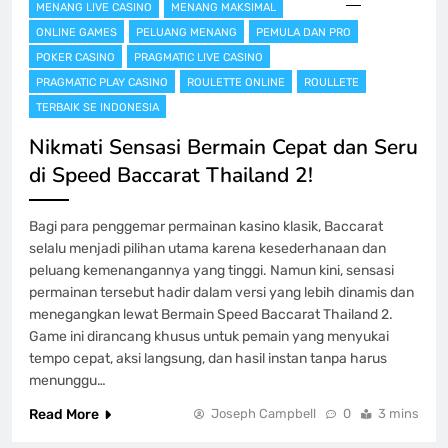
MENANG LIVE CASINO
MENANG MAKSIMAL
ONLINE GAMES
PELUANG MENANG
PEMULA DAN PRO
POKER CASINO
PRAGMATIC LIVE CASINO
PRAGMATIC PLAY CASINO
ROULETTE ONLINE
ROULLETE
TERBAIK SE INDONESIA
Nikmati Sensasi Bermain Cepat dan Seru
di Speed Baccarat Thailand 2!
Bagi para penggemar permainan kasino klasik, Baccarat
selalu menjadi pilihan utama karena kesederhanaan dan
peluang kemenangannya yang tinggi. Namun kini, sensasi
permainan tersebut hadir dalam versi yang lebih dinamis dan
menegangkan lewat Bermain Speed Baccarat Thailand 2.
Game ini dirancang khusus untuk pemain yang menyukai
tempo cepat, aksi langsung, dan hasil instan tanpa harus
menunggu…
Read More
Joseph Campbell
0
3 mins