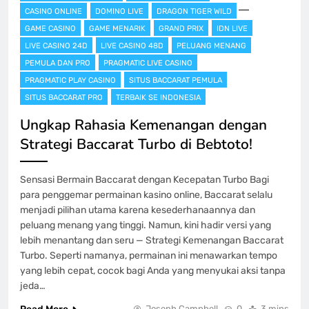
CASINO ONLINE
DOMINO LIVE
DRAGON TIGER WILD
GAME CASINO
GAME MENARIK
GRAND PRIX
IDN LIVE
LIVE CASINO 24D
LIVE CASINO 48D
PELUANG MENANG
PEMULA DAN PRO
PRAGMATIC LIVE CASINO
PRAGMATIC PLAY CASINO
SITUS BACCARAT PEMULA
SITUS BACCARAT PRO
TERBAIK SE INDONESIA
Ungkap Rahasia Kemenangan dengan
Strategi Baccarat Turbo di Bebtoto!
Sensasi Bermain Baccarat dengan Kecepatan Turbo Bagi
para penggemar permainan kasino online, Baccarat selalu
menjadi pilihan utama karena kesederhanaannya dan
peluang menang yang tinggi. Namun, kini hadir versi yang
lebih menantang dan seru — Strategi Kemenangan Baccarat
Turbo. Seperti namanya, permainan ini menawarkan tempo
yang lebih cepat, cocok bagi Anda yang menyukai aksi tanpa
jeda…
Joseph Campbell
0
3 mins