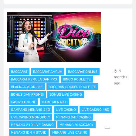
9
BACCARAT
BACCARAT AMPUH
BACCARAT ONLINE
months
BACCARAT PEMULA DAN PRO
BINGO ROULETTE
ago
BLACKJACK ONLINE
BOCORAN SOCCER ROULETTE
BONUS DAN PROMSI
BONUS LIVE CASINO
CASINO ONLINE
GAME MENARIK
GAMPANG MENANG 24D
LIVE CASINO
LIVE CASINO 48D
LIVE CASINO MONOPOLY
MENANG 24D CASINO
MENANG 24D LIVE CASINO
MENANG BLACKJACK
MENANG IDN 4 STAND
MENANG LIVE CASINO