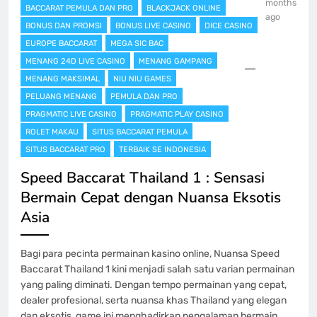
months
BACCARAT PEMULA DAN PRO
BLACKJACK ONLINE
ago
BONUS DAN PROMSI
BONUS LIVE CASINO
DICE CASINO
EUROPE BACCARAT
MEGA SIC BAC
MENANG 24D LIVE CASINO
MENANG GAMPANG
MENANG MAKSIMAL
NIU NIU GAMES
PELUANG MENANG
PEMULA DAN PRO
PRAGMATIC LIVE CASINO
PRAGMATIC PLAY CASINO
ROLET MAKAU
SITUS BACCARAT PEMULA
SITUS BACCARAT PRO
TERBAIK SE INDONESIA
Speed Baccarat Thailand 1 : Sensasi
Bermain Cepat dengan Nuansa Eksotis
Asia
Bagi para pecinta permainan kasino online, Nuansa Speed
Baccarat Thailand 1 kini menjadi salah satu varian permainan
yang paling diminati. Dengan tempo permainan yang cepat,
dealer profesional, serta nuansa khas Thailand yang elegan
dan eksotis, game ini menghadirkan pengalaman bermain