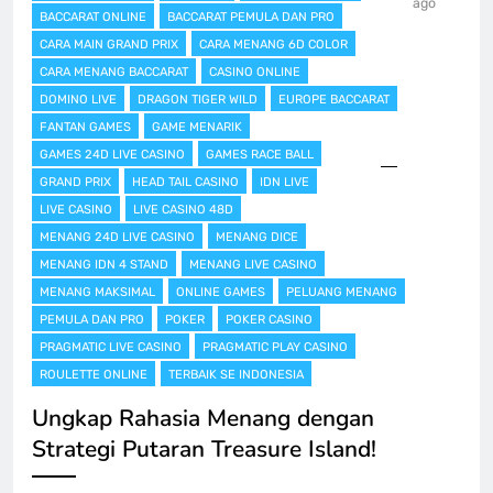
ago
BACCARAT ONLINE
BACCARAT PEMULA DAN PRO
CARA MAIN GRAND PRIX
CARA MENANG 6D COLOR
CARA MENANG BACCARAT
CASINO ONLINE
DOMINO LIVE
DRAGON TIGER WILD
EUROPE BACCARAT
FANTAN GAMES
GAME MENARIK
GAMES 24D LIVE CASINO
GAMES RACE BALL
GRAND PRIX
HEAD TAIL CASINO
IDN LIVE
LIVE CASINO
LIVE CASINO 48D
MENANG 24D LIVE CASINO
MENANG DICE
MENANG IDN 4 STAND
MENANG LIVE CASINO
MENANG MAKSIMAL
ONLINE GAMES
PELUANG MENANG
PEMULA DAN PRO
POKER
POKER CASINO
PRAGMATIC LIVE CASINO
PRAGMATIC PLAY CASINO
ROULETTE ONLINE
TERBAIK SE INDONESIA
Ungkap Rahasia Menang dengan
Strategi Putaran Treasure Island!