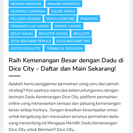
MENANG MAKSIMAL
MENANG MONOPOLY
MONOPOLY GAMPANG
ONLINE GAMES
PELUANG MENANG
PEMULA DAN PRO
PRAGMATIC
PRAGMATIC LIVE CASINO
PRIVATE LOUNGE
ROLET MAKAU
ROULETTE ONLINE
ROULLETE
SITUS BACCARAT PEMULA
SITUS BACCARAT PRO
SOCCER ROULETTE
TERBAIK SE INDONESIA
Raih Kemenangan Besar dengan Dadu di
Dice City – Daftar dan Main Sekarang!
Apakah kamu penggemar permainan yang seru dan penuh
strategi? Kini saatnya mencoba keberuntunganmu dengan
bermain Dadu Kemenangan Dice City, platform permainan
online yang menawarkan sensasi dan peluang kemenangan
besar setiap harinya. Jangan lewatkan kesempatan emas
untuk bergabung dan merasakan serunya permainan dadu
yang menantang ini! Mengapa Memilih Dadu Kemenangan
Dice City untuk Bermain? Dice City…