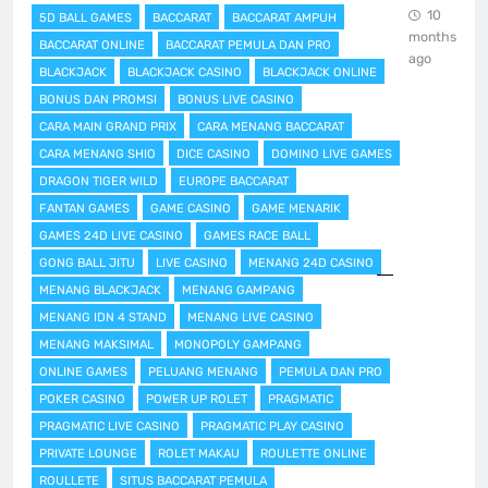
10
5D BALL GAMES
BACCARAT
BACCARAT AMPUH
months
BACCARAT ONLINE
BACCARAT PEMULA DAN PRO
ago
BLACKJACK
BLACKJACK CASINO
BLACKJACK ONLINE
BONUS DAN PROMSI
BONUS LIVE CASINO
CARA MAIN GRAND PRIX
CARA MENANG BACCARAT
CARA MENANG SHIO
DICE CASINO
DOMINO LIVE GAMES
DRAGON TIGER WILD
EUROPE BACCARAT
FANTAN GAMES
GAME CASINO
GAME MENARIK
GAMES 24D LIVE CASINO
GAMES RACE BALL
GONG BALL JITU
LIVE CASINO
MENANG 24D CASINO
MENANG BLACKJACK
MENANG GAMPANG
MENANG IDN 4 STAND
MENANG LIVE CASINO
MENANG MAKSIMAL
MONOPOLY GAMPANG
ONLINE GAMES
PELUANG MENANG
PEMULA DAN PRO
POKER CASINO
POWER UP ROLET
PRAGMATIC
PRAGMATIC LIVE CASINO
PRAGMATIC PLAY CASINO
PRIVATE LOUNGE
ROLET MAKAU
ROULETTE ONLINE
ROULLETE
SITUS BACCARAT PEMULA