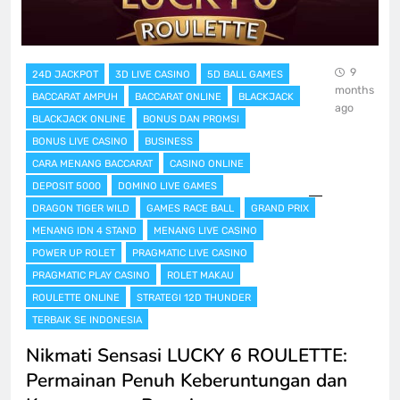
9
24D JACKPOT
3D LIVE CASINO
5D BALL GAMES
months
BACCARAT AMPUH
BACCARAT ONLINE
BLACKJACK
ago
BLACKJACK ONLINE
BONUS DAN PROMSI
BONUS LIVE CASINO
BUSINESS
CARA MENANG BACCARAT
CASINO ONLINE
DEPOSIT 5000
DOMINO LIVE GAMES
DRAGON TIGER WILD
GAMES RACE BALL
GRAND PRIX
MENANG IDN 4 STAND
MENANG LIVE CASINO
POWER UP ROLET
PRAGMATIC LIVE CASINO
PRAGMATIC PLAY CASINO
ROLET MAKAU
ROULETTE ONLINE
STRATEGI 12D THUNDER
TERBAIK SE INDONESIA
Nikmati Sensasi LUCKY 6 ROULETTE:
Permainan Penuh Keberuntungan dan