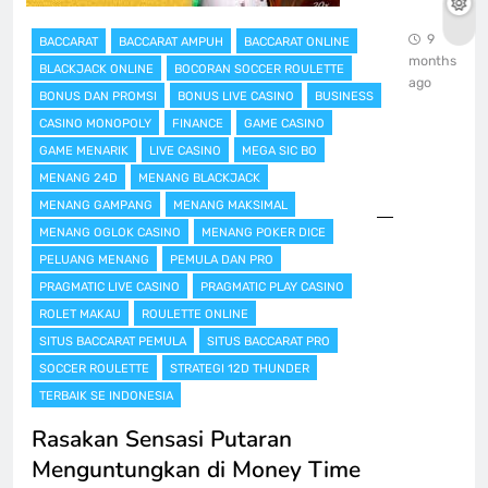
9
BACCARAT
BACCARAT AMPUH
BACCARAT ONLINE
months
BLACKJACK ONLINE
BOCORAN SOCCER ROULETTE
ago
BONUS DAN PROMSI
BONUS LIVE CASINO
BUSINESS
CASINO MONOPOLY
FINANCE
GAME CASINO
GAME MENARIK
LIVE CASINO
MEGA SIC BO
MENANG 24D
MENANG BLACKJACK
MENANG GAMPANG
MENANG MAKSIMAL
MENANG OGLOK CASINO
MENANG POKER DICE
PELUANG MENANG
PEMULA DAN PRO
PRAGMATIC LIVE CASINO
PRAGMATIC PLAY CASINO
ROLET MAKAU
ROULETTE ONLINE
SITUS BACCARAT PEMULA
SITUS BACCARAT PRO
SOCCER ROULETTE
STRATEGI 12D THUNDER
TERBAIK SE INDONESIA
Rasakan Sensasi Putaran
Menguntungkan di Money Time