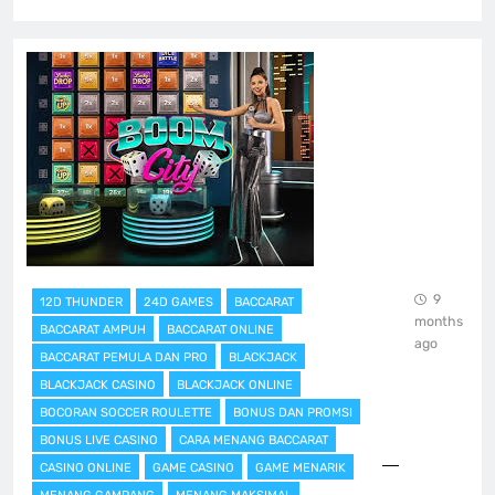
9
12D THUNDER
24D GAMES
BACCARAT
months
BACCARAT AMPUH
BACCARAT ONLINE
ago
BACCARAT PEMULA DAN PRO
BLACKJACK
BLACKJACK CASINO
BLACKJACK ONLINE
BOCORAN SOCCER ROULETTE
BONUS DAN PROMSI
BONUS LIVE CASINO
CARA MENANG BACCARAT
CASINO ONLINE
GAME CASINO
GAME MENARIK