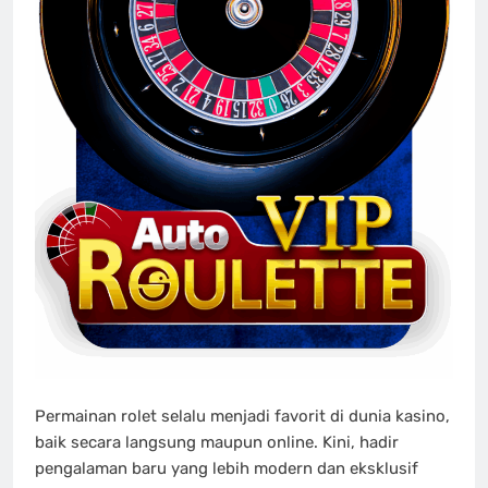
Permainan rolet selalu menjadi favorit di dunia kasino,
baik secara langsung maupun online. Kini, hadir
pengalaman baru yang lebih modern dan eksklusif