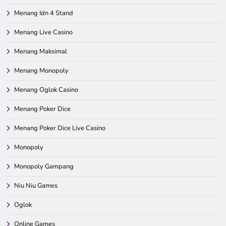
Menang Idn 4 Stand
Menang Live Casino
Menang Maksimal
Menang Monopoly
Menang Oglok Casino
Menang Poker Dice
Menang Poker Dice Live Casino
Monopoly
Monopoly Gampang
Niu Niu Games
Oglok
Online Games