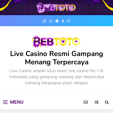
Skip
to
content
Live Casino Resmi Gampang
Menang Terpercaya
Live Casino adalah situs resmi live casino No 1 di
Indonesia yang gampang menang dan terpercaya
menang berapapun pasti dibayar
MENU