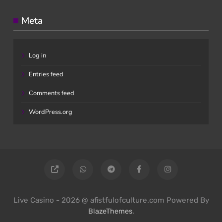
Meta
Log in
Entries feed
Comments feed
WordPress.org
Live Casino - 2026 @ afistfulofculture.com Powered By
.
BlazeThemes