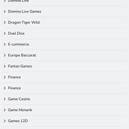
Domino Live
Domino Live Games
Dragon Tiger Wild
Duel Dice
E-commerce
Europe Baccarat
Fantan Games
Finance
Finance
Game Casino
Game Menarik
Games 12D