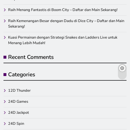
Raih Menang Fantastis di Boom City – Daftar dan Main Sekarang!
Raih Kemenangan Besar dengan Dadu di Dice City – Daftar dan Main
Sekarang!
Kuasi Permainan dengan Strategi Snakes dan Ladders Live untuk
Menang Lebih Mudah!
Recent Comments
Categories
12D Thunder
24D Games
24D Jackpot
24D Spin