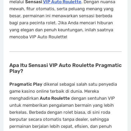
melalui
Sensasi
VIP Auto Roulette
. Dengan nuansa
mewah, fitur otomatis, serta peluang menang yang
besar, permainan ini menawarkan sensasi berbeda
bagi para pecinta rolet. Jika Anda mencari hiburan
yang elegan dan penuh keuntungan, inilah saatnya
mencoba VIP Auto Roulette!
Apa Itu Sensasi VIP Auto Roulette Pragmatic
Play?
Pragmatic Play
dikenal sebagai salah satu penyedia
game kasino online terbaik di dunia. Mereka
menghadirkan
Auto Roulette
dengan sentuhan VIP
untuk memberikan pengalaman bermain yang lebih
berkelas. Berbeda dengan rolet biasa, di sini roda
berputar secara otomatis tanpa dealer, sehingga
permainan berjalan lebih cepat, efisien, dan penuh