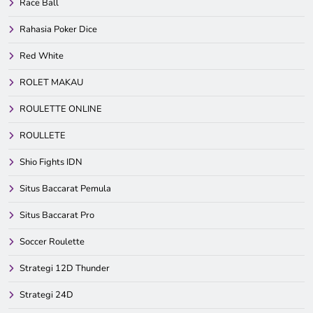
Race Ball
Rahasia Poker Dice
Red White
ROLET MAKAU
ROULETTE ONLINE
ROULLETE
Shio Fights IDN
Situs Baccarat Pemula
Situs Baccarat Pro
Soccer Roulette
Strategi 12D Thunder
Strategi 24D