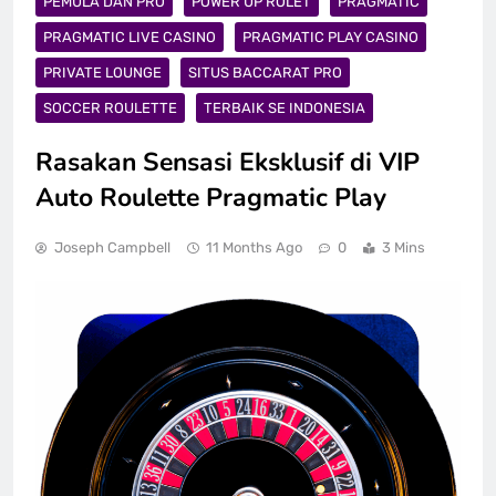
PEMULA DAN PRO
POWER UP ROLET
PRAGMATIC
PRAGMATIC LIVE CASINO
PRAGMATIC PLAY CASINO
PRIVATE LOUNGE
SITUS BACCARAT PRO
SOCCER ROULETTE
TERBAIK SE INDONESIA
Rasakan Sensasi Eksklusif di VIP
Auto Roulette Pragmatic Play
Joseph Campbell
11 Months Ago
0
3 Mins