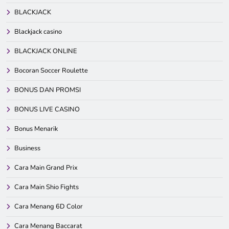
BLACKJACK
Blackjack casino
BLACKJACK ONLINE
Bocoran Soccer Roulette
BONUS DAN PROMSI
BONUS LIVE CASINO
Bonus Menarik
Business
Cara Main Grand Prix
Cara Main Shio Fights
Cara Menang 6D Color
Cara Menang Baccarat