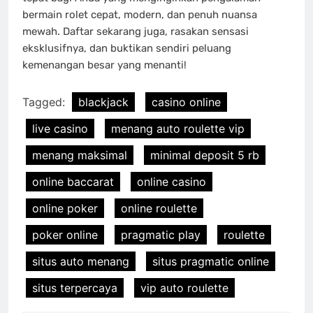
bermain rolet cepat, modern, dan penuh nuansa
mewah. Daftar sekarang juga, rasakan sensasi
eksklusifnya, dan buktikan sendiri peluang
kemenangan besar yang menanti!
Tagged:
blackjack
casino online
live casino
menang auto roulette vip
menang maksimal
minimal deposit 5 rb
online baccarat
online casino
online poker
online roulette
poker online
pragmatic play
roulette
situs auto menang
situs pragmatic online
situs terpercaya
vip auto roulette