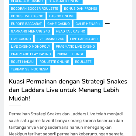
BLACKJACK CASINO
BLACKJACK ONLINE
BOCORAN SOCCER ROULETTE
BONUS DAN PROMSI
BONUS LIVE CASINO
CASINO ONLINE
EUROPE BACCARAT
GAME CASINO
GAME MENARIK
GAMPANG MENANG 24D
HEAD TAIL CASINO
LIVE CASINO
LIVE CASINO 24D
LIVE CASINO 48D
LIVE CASINO MONOPOLY
PRAGMATIC LIVE CASINO
PRAGMATIC PLAY CASINO
PRIVATE LOUNGE
ROLET MAKAU
ROULETTE ONLINE
ROULLETE
TERBAIK SE INDONESIA
Kuasi Permainan dengan Strategi Snakes
dan Ladders Live untuk Menang Lebih
Mudah!
Permainan Strategi Snakes dan Ladders Live telah menjadi
salah satu game favorit banyak orang karena keseruan dan
tantangannya yang sederhana namun menegangkan.
Meskipun terlihat seperti permainan keberuntungan semata,