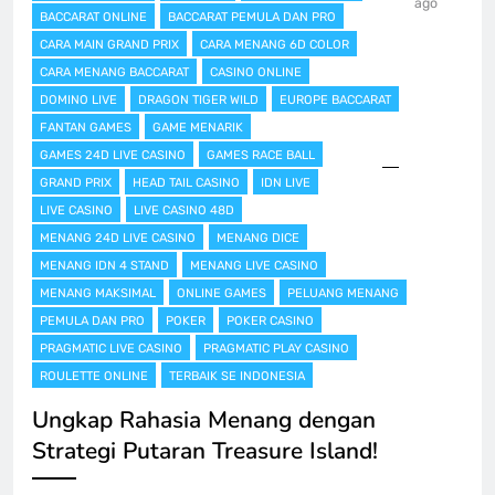
ago
BACCARAT ONLINE
BACCARAT PEMULA DAN PRO
CARA MAIN GRAND PRIX
CARA MENANG 6D COLOR
CARA MENANG BACCARAT
CASINO ONLINE
DOMINO LIVE
DRAGON TIGER WILD
EUROPE BACCARAT
FANTAN GAMES
GAME MENARIK
GAMES 24D LIVE CASINO
GAMES RACE BALL
GRAND PRIX
HEAD TAIL CASINO
IDN LIVE
LIVE CASINO
LIVE CASINO 48D
MENANG 24D LIVE CASINO
MENANG DICE
MENANG IDN 4 STAND
MENANG LIVE CASINO
MENANG MAKSIMAL
ONLINE GAMES
PELUANG MENANG
PEMULA DAN PRO
POKER
POKER CASINO
PRAGMATIC LIVE CASINO
PRAGMATIC PLAY CASINO
ROULETTE ONLINE
TERBAIK SE INDONESIA
Ungkap Rahasia Menang dengan
Strategi Putaran Treasure Island!