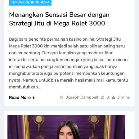
TERBAIK SE INDONESIA
Menangkan Sensasi Besar dengan
Strategi Jitu di Mega Rolet 3000
Bagi para pencinta permainan kasino online, Strategi Jitu
Mega Rolet 3000 kini menjadi salah satu pilihan paling seru
dan menantang. Dengan tampilan yang modern, fitur
interaktif, serta peluang kemenangan yang besar, permainan
ini menawarkan pengalaman bermain yang tidak hanya
menghibur tetapi juga berpotensi memberikan keuntungan
nyata. Namun, untuk bisa meraih hasil maksimal, kamu tentu
membutuhkan…
Read More
Joseph Campbell
0
3 mins