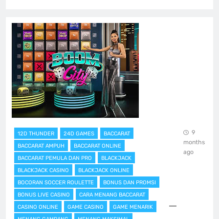
9
12D THUNDER
24D GAMES
BACCARAT
months
BACCARAT AMPUH
BACCARAT ONLINE
ago
BACCARAT PEMULA DAN PRO
BLACKJACK
BLACKJACK CASINO
BLACKJACK ONLINE
BOCORAN SOCCER ROULETTE
BONUS DAN PROMSI
BONUS LIVE CASINO
CARA MENANG BACCARAT
CASINO ONLINE
GAME CASINO
GAME MENARIK