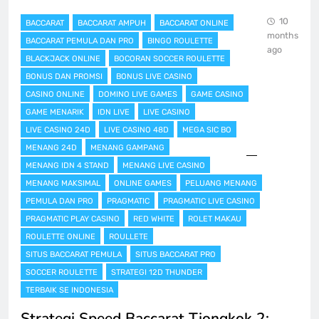
10
BACCARAT
BACCARAT AMPUH
BACCARAT ONLINE
months
BACCARAT PEMULA DAN PRO
BINGO ROULETTE
ago
BLACKJACK ONLINE
BOCORAN SOCCER ROULETTE
BONUS DAN PROMSI
BONUS LIVE CASINO
CASINO ONLINE
DOMINO LIVE GAMES
GAME CASINO
GAME MENARIK
IDN LIVE
LIVE CASINO
LIVE CASINO 24D
LIVE CASINO 48D
MEGA SIC BO
MENANG 24D
MENANG GAMPANG
MENANG IDN 4 STAND
MENANG LIVE CASINO
MENANG MAKSIMAL
ONLINE GAMES
PELUANG MENANG
PEMULA DAN PRO
PRAGMATIC
PRAGMATIC LIVE CASINO
PRAGMATIC PLAY CASINO
RED WHITE
ROLET MAKAU
ROULETTE ONLINE
ROULLETE
SITUS BACCARAT PEMULA
SITUS BACCARAT PRO
SOCCER ROULETTE
STRATEGI 12D THUNDER
TERBAIK SE INDONESIA
Strategi Speed Baccarat Tiongkok 2: