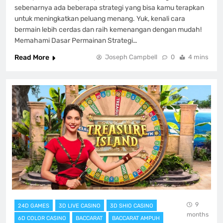
sebenarnya ada beberapa strategi yang bisa kamu terapkan
untuk meningkatkan peluang menang. Yuk, kenali cara
bermain lebih cerdas dan raih kemenangan dengan mudah!
Memahami Dasar Permainan Strategi…
Read More
Joseph Campbell
0
4 mins
9
24D GAMES
3D LIVE CASINO
3D SHIO CASINO
months
6D COLOR CASINO
BACCARAT
BACCARAT AMPUH