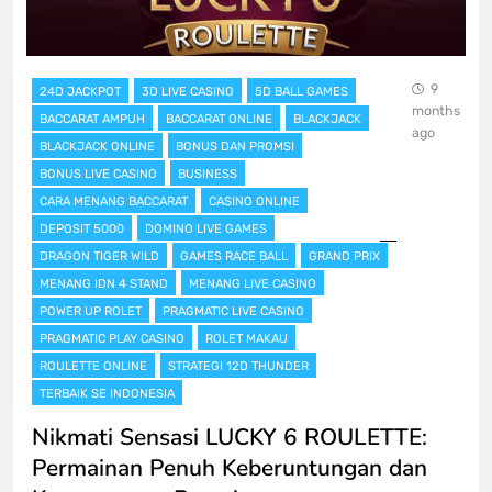
9
24D JACKPOT
3D LIVE CASINO
5D BALL GAMES
months
BACCARAT AMPUH
BACCARAT ONLINE
BLACKJACK
ago
BLACKJACK ONLINE
BONUS DAN PROMSI
BONUS LIVE CASINO
BUSINESS
CARA MENANG BACCARAT
CASINO ONLINE
DEPOSIT 5000
DOMINO LIVE GAMES
DRAGON TIGER WILD
GAMES RACE BALL
GRAND PRIX
MENANG IDN 4 STAND
MENANG LIVE CASINO
POWER UP ROLET
PRAGMATIC LIVE CASINO
PRAGMATIC PLAY CASINO
ROLET MAKAU
ROULETTE ONLINE
STRATEGI 12D THUNDER
TERBAIK SE INDONESIA
Nikmati Sensasi LUCKY 6 ROULETTE:
Permainan Penuh Keberuntungan dan