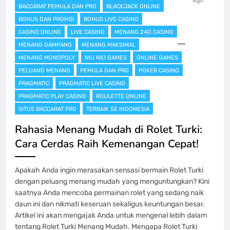
BACCARAT PEMULA DAN PRO
BLACKJACK ONLINE
BONUS DAN PROMSI
BONUS LIVE CASINO
CASINO ONLINE
LIVE CASINO
MENANG 24D CASINO
MENANG GAMPANG
MENANG MAKSIMAL
MENANG MONOPOLY
NIU NIU GAMES
ONLINE GAMES
PELUANG MENANG
PEMULA DAN PRO
POKER CASINO
PRAGMATIC
PRAGMATIC LIVE CASINO
PRAGMATIC PLAY CASINO
ROULETTE ONLINE
SITUS BACCARAT PRO
TERBAIK SE INDONESIA
Rahasia Menang Mudah di Rolet Turki:
Cara Cerdas Raih Kemenangan Cepat!
Apakah Anda ingin merasakan sensasi bermain Rolet Turki
dengan peluang menang mudah yang menguntungkan? Kini
saatnya Anda mencoba permainan rolet yang sedang naik
daun ini dan nikmati keseruan sekaligus keuntungan besar.
Artikel ini akan mengajak Anda untuk mengenal lebih dalam
tentang Rolet Turki Menang Mudah. Mengapa Rolet Turki