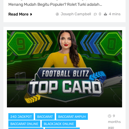
Menang Mudah Begitu Populer? Rolet Turki adalah…
Read More
Joseph Campbell
0
4 mins
9
24D JACKPOT
BACCARAT
BACCARAT AMPUH
months
BACCARAT ONLINE
BLACKJACK ONLINE
ago