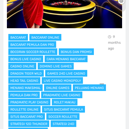
9
BACCARAT
BACCARAT ONLINE
months
BACCARAT PEMULA DAN PRO
ago
BOCORAN SOCCER ROULETTE
BONUS DAN PROMSI
BONUS LIVE CASINO
CARA MENANG BACCARAT
CASINO ONLINE
DOMINO LIVE GAMES
DRAGON TIGER WILD
GAMES 24D LIVE CASINO
HEAD TAIL CASINO
LIVE CASINO MONOPOLY
MENANG MAKSIMAL
ONLINE GAMES
PELUANG MENANG
PEMULA DAN PRO
PRAGMATIC LIVE CASINO
PRAGMATIC PLAY CASINO
ROLET MAKAU
ROULETTE ONLINE
SITUS BACCARAT PEMULA
SITUS BACCARAT PRO
SOCCER ROULETTE
STRATEGI 12D THUNDER
STRATEGI 24D