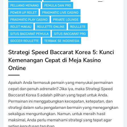
PELUANG MENANG
PEMULA DAN PRO
POWER UP ROLET
PRAGMATIC LIVE CASINO
PRAGMATIC PLAY CASINO
PRIVATE LOUNGE
ROLET MAKAU
ROULETTE ONLINE
ROULLETE
SITUS BACCARAT PEMULA
SITUS BACCARAT PRO
SOCCER ROULETTE
TERBAIK SE INDONESIA
Strategi Speed Baccarat Korea 5: Kunci
Kemenangan Cepat di Meja Kasino
Online
Apakah Anda termasuk pemain yang menyukai permainan
cepat dan penuh adrenalin? Jika iya, maka Strategi Speed
Baccarat Korea 5 adalah pilihan yang tepat untuk Anda.
Permainan ini menggabungkan kecepatan, ketepatan, dan
strategi dalam satu pengalaman bermain yang menegangkan
sekaligus menguntungkan. Namun, untuk meraih hasil
maksimal, Anda perlu memahami strategi yang tepat agar
setiap keputusan taruhan…