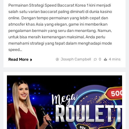
Permainan Strategi Speed Baccarat Korea 1 kini menjadi
salah satu varian baccarat paling diminati di dunia kasino
online. Dengan tempo permainan yang lebih cepat dan
atmosfer khas Asia yang elegan, game ini memberikan
pengalaman bermain yang seru dan menantang. Namun,
untuk bisa meraih kemenangan maksimal, Anda perlu
memahami strategi yang tepat dalam menghadapi mode
speed…
Read More
Joseph Campbell
0
4 mins