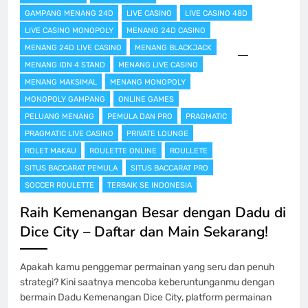
GAMPANG MENANG 24D
LIVE CASINO
LIVE CASINO 48D
LIVE CASINO MONOPOLY
MENANG 24D CASINO
MENANG 24D LIVE CASINO
MENANG BLACKJACK
MENANG IDN 4 STAND
MENANG LIVE CASINO
MENANG MAKSIMAL
MENANG MONOPOLY
MONOPOLY GAMPANG
ONLINE GAMES
PELUANG MENANG
PEMULA DAN PRO
PRAGMATIC
PRAGMATIC LIVE CASINO
PRIVATE LOUNGE
ROLET MAKAU
ROULETTE ONLINE
ROULLETE
SITUS BACCARAT PEMULA
SITUS BACCARAT PRO
SOCCER ROULETTE
TERBAIK SE INDONESIA
Raih Kemenangan Besar dengan Dadu di
Dice City – Daftar dan Main Sekarang!
Apakah kamu penggemar permainan yang seru dan penuh
strategi? Kini saatnya mencoba keberuntunganmu dengan
bermain Dadu Kemenangan Dice City, platform permainan