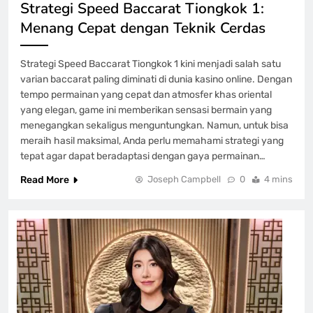
Strategi Speed Baccarat Tiongkok 1:
Menang Cepat dengan Teknik Cerdas
Strategi Speed Baccarat Tiongkok 1 kini menjadi salah satu
varian baccarat paling diminati di dunia kasino online. Dengan
tempo permainan yang cepat dan atmosfer khas oriental
yang elegan, game ini memberikan sensasi bermain yang
menegangkan sekaligus menguntungkan. Namun, untuk bisa
meraih hasil maksimal, Anda perlu memahami strategi yang
tepat agar dapat beradaptasi dengan gaya permainan…
Read More
Joseph Campbell
0
4 mins