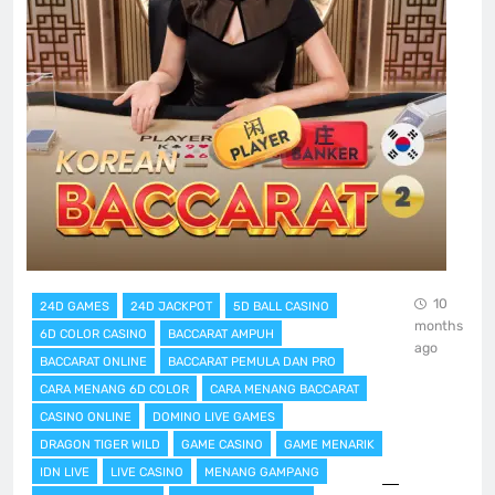
10
24D GAMES
24D JACKPOT
5D BALL CASINO
months
6D COLOR CASINO
BACCARAT AMPUH
ago
BACCARAT ONLINE
BACCARAT PEMULA DAN PRO
CARA MENANG 6D COLOR
CARA MENANG BACCARAT
CASINO ONLINE
DOMINO LIVE GAMES
DRAGON TIGER WILD
GAME CASINO
GAME MENARIK
IDN LIVE
LIVE CASINO
MENANG GAMPANG