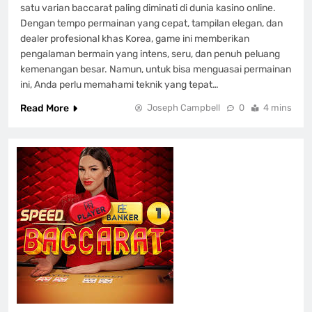
satu varian baccarat paling diminati di dunia kasino online.
Dengan tempo permainan yang cepat, tampilan elegan, dan
dealer profesional khas Korea, game ini memberikan
pengalaman bermain yang intens, seru, dan penuh peluang
kemenangan besar. Namun, untuk bisa menguasai permainan
ini, Anda perlu memahami teknik yang tepat…
Read More
Joseph Campbell
0
4 mins