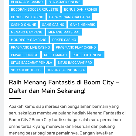
BLACKJACK CASINO
BLACKJACK ONLINE
BOCORAN SOCCER ROULETTE
BONUS DAN PROMSI
BONUS LIVE CASINO
CARA MENANG BACCARAT
CASINO ONLINE
GAME CASINO
GAME MENARIK
MENANG GAMPANG
MENANG MAKSIMAL
MONOPOLY GAMPANG
POKER CASINO
PRAGMATIC LIVE CASINO
PRAGMATIC PLAY CASINO
PRIVATE LOUNGE
ROLET MAKAU
ROULETTE ONLINE
SITUS BACCARAT PEMULA
SITUS BACCARAT PRO
SOCCER ROULETTE
TERBAIK SE INDONESIA
Raih Menang Fantastis di Boom City –
Daftar dan Main Sekarang!
Apakah kamu siap merasakan pengalaman bermain yang
seru sekaligus membawa pulang hadiah Menang Fantastis di
Boom City? Boom City hadir sebagai salah satu permainan
online terbaik yang menawarkan keseruan dan peluang
menang besar bagi para pemainnya. Jangan lewatkan