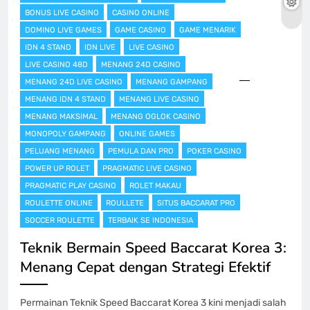
BONUS LIVE CASINO
CASINO ONLINE
DOMINO LIVE GAMES
GAME CASINO
GAME MENARIK
IDN 4 STAND
IDN LIVE
LIVE CASINO
LIVE CASINO 48D
MENANG 24D CASINO
MENANG 24D LIVE CASINO
MENANG GAMPANG
MENANG IDN 4 STAND
MENANG LIVE CASINO
MENANG MAKSIMAL
MENANG OGLOK CASINO
MONOPOLY GAMPANG
ONLINE GAMES
PELUANG MENANG
PEMULA DAN PRO
POKER CASINO
POWER UP ROLET
PRAGMATIC LIVE CASINO
PRAGMATIC PLAY CASINO
ROLET MAKAU
ROULETTE ONLINE
ROULLETE
SITUS BACCARAT PRO
SOCCER ROULETTE
TERBAIK SE INDONESIA
Teknik Bermain Speed Baccarat Korea 3:
Menang Cepat dengan Strategi Efektif
Permainan Teknik Speed Baccarat Korea 3 kini menjadi salah