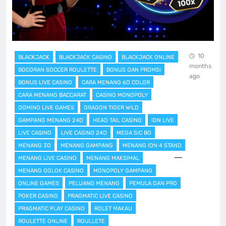
10
BLACKJACK
BLACKJACK CASINO
BLACKJACK ONLINE
months
BOCORAN SOCCER ROULETTE
BONUS DAN PROMSI
ago
BONUS LIVE CASINO
CARA MENANG 6D COLOR
CARA MENANG BACCARAT
CASINO MONOPOLY
DOMINO LIVE GAMES
DRAGON TIGER WILD
GAMPANG MENANG 24D
HEAD TAIL CASINO
IDN LIVE
LIVE CASINO
LIVE CASINO 24D
MEGA SIC BO
MENANG 3D
MENANG GAMPANG
MENANG IDN 4 STAND
MENANG LIVE CASINO
MENANG MAKSIMAL
MENANG OGLOK CASINO
MONOPOLY GAMPANG
ONLINE GAMES
PELUANG MENANG
PEMULA DAN PRO
POKER CASINO
PRAGMATIC LIVE CASINO
PRAGMATIC PLAY CASINO
ROLET MAKAU
ROULETTE ONLINE
ROULLETE