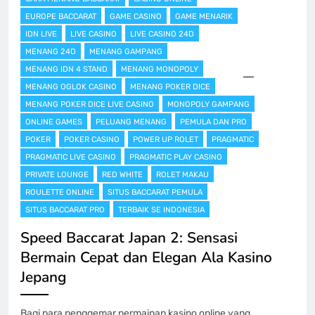
EUROPE BACCARAT
GAME CASINO
GAME MENARIK
IDN LIVE
LIVE CASINO
LIVE CASINO 24D
MENANG 24D
MENANG GAMPANG
MENANG IDN 4 STAND
MENANG MONOPOLY
MENANG OGLOK CASINO
MENANG POKER DICE
MENANG POKER DICE LIVE CASINO
MONOPOLY GAMPANG
ONLINE GAMES
PELUANG MENANG
PEMULA DAN PRO
POKER
POKER CASINO
POWER UP ROLET
PRAGMATIC
PRAGMATIC LIVE CASINO
PRAGMATIC PLAY CASINO
PRIVATE LOUNGE
RED WHITE
ROLET MAKAU
ROULETTE ONLINE
SITUS BACCARAT PEMULA
SITUS BACCARAT PRO
TERBAIK SE INDONESIA
Speed Baccarat Japan 2: Sensasi
Bermain Cepat dan Elegan Ala Kasino
Jepang
Bagi para penggemar permainan kasino online yang