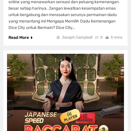
online yang menawarkan sensasi dan peluang kemenangan
besar setiap harinya. Jangan lewatkan kesempatan emas
untuk bergabung dan merasakan serunya permainan dadu
yang menantang ini! Mengapa Memilih Dadu Kemenangan
Dice City untuk Bermain? Dice City…
Read More
Joseph Campbell
0
3 mins