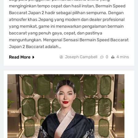
menginginkan tempo cepat dan hasil instan, Bermain Speed
Baccarat Japan 2 hadir sebagai pilihan sempurna. Dengan
atmosfer khas Jepang yang modern dan dealer profesional
yang memikat, game ini menawarkan pengalaman bermain
baccarat yang penuh gaya, cepat, dan pastinya
menguntungkan. Mengenal Sensasi Bermain Speed Baccarat
Japan 2 Baccarat adalah…
Read More
Joseph Campbell
0
4 mins