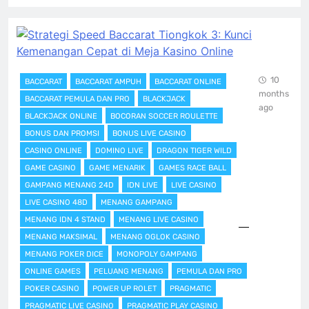
10
BACCARAT
BACCARAT AMPUH
BACCARAT ONLINE
months
BACCARAT PEMULA DAN PRO
BLACKJACK
ago
BLACKJACK ONLINE
BOCORAN SOCCER ROULETTE
BONUS DAN PROMSI
BONUS LIVE CASINO
CASINO ONLINE
DOMINO LIVE
DRAGON TIGER WILD
GAME CASINO
GAME MENARIK
GAMES RACE BALL
GAMPANG MENANG 24D
IDN LIVE
LIVE CASINO
LIVE CASINO 48D
MENANG GAMPANG
MENANG IDN 4 STAND
MENANG LIVE CASINO
MENANG MAKSIMAL
MENANG OGLOK CASINO
MENANG POKER DICE
MONOPOLY GAMPANG
ONLINE GAMES
PELUANG MENANG
PEMULA DAN PRO
POKER CASINO
POWER UP ROLET
PRAGMATIC
PRAGMATIC LIVE CASINO
PRAGMATIC PLAY CASINO