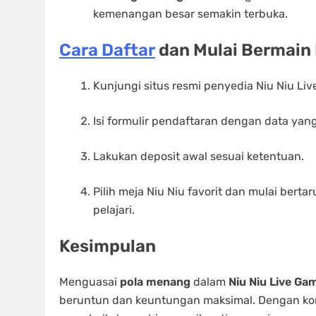
kemenangan besar semakin terbuka.
Cara Daftar
dan Mulai Bermain 
Kunjungi situs resmi penyedia Niu Niu Li
Isi formulir pendaftaran dengan data yang
Lakukan deposit awal sesuai ketentuan.
Pilih meja Niu Niu favorit dan mulai ber
pelajari.
Kesimpulan
Menguasai
pola menang
dalam
Niu Niu Live Ga
beruntun dan keuntungan maksimal. Dengan komb