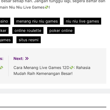
besar setiap hari. Jangan tunggu lagi, segera daftar dan
main Niu Niu Live Games
!
asino
menang niu niu games
niu niu live games
oker
online roulette
poker online
 games
situs resmi
s:
Next:
Cara Menang Live Games 12D
: Rahasia
Mudah Raih Kemenangan Besar!