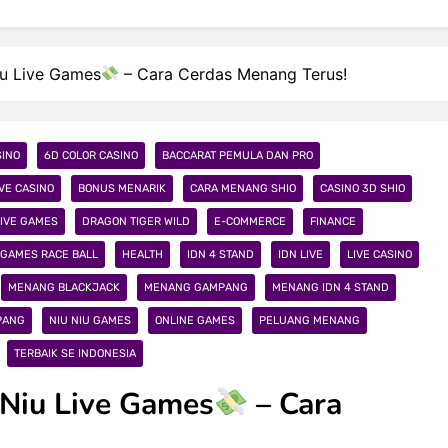
iu Live Games
– Cara Cerdas Menang Terus!
SINO
6D COLOR CASINO
BACCARAT PEMULA DAN PRO
VE CASINO
BONUS MENARIK
CARA MENANG SHIO
CASINO 3D SHIO
LIVE GAMES
DRAGON TIGER WILD
E-COMMERCE
FINANCE
GAMES RACE BALL
HEALTH
IDN 4 STAND
IDN LIVE
LIVE CASINO
MENANG BLACKJACK
MENANG GAMPANG
MENANG IDN 4 STAND
PANG
NIU NIU GAMES
ONLINE GAMES
PELUANG MENANG
TERBAIK SE INDONESIA
 Niu Live Games
– Cara