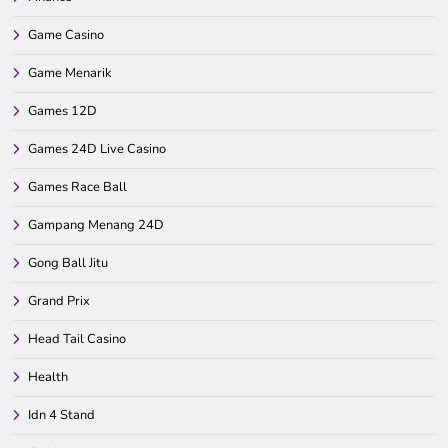
Game Casino
Game Menarik
Games 12D
Games 24D Live Casino
Games Race Ball
Gampang Menang 24D
Gong Ball Jitu
Grand Prix
Head Tail Casino
Health
Idn 4 Stand