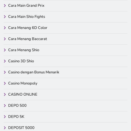
Cara Main Grand Prix
Cara Main Shio Fights
Cara Menang 6D Color
Cara Menang Baccarat
Cara Menang Shio
Casino 3D Shio
Casino dengan Bonus Menarik
Casino Monopoly
CASINO ONLINE
DEPO 500
DEPO 5K
DEPOSIT 5000