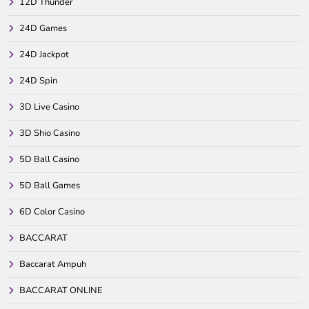
12D Thunder
24D Games
24D Jackpot
24D Spin
3D Live Casino
3D Shio Casino
5D Ball Casino
5D Ball Games
6D Color Casino
BACCARAT
Baccarat Ampuh
BACCARAT ONLINE