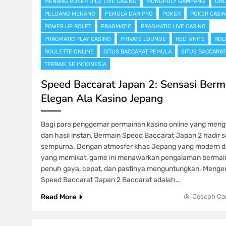
MENANG POKER DICE LIVE CASINO
MONOPOLY GAMPANG
ONL
PELUANG MENANG
PEMULA DAN PRO
POKER
POKER CASI
POWER UP ROLET
PRAGMATIC
PRAGMATIC LIVE CASINO
PRAGMATIC PLAY CASINO
PRIVATE LOUNGE
RED WHITE
ROL
ROULETTE ONLINE
SITUS BACCARAT PEMULA
SITUS BACCARAT
TERBAIK SE INDONESIA
Speed Baccarat Japan 2: Sensasi Berm
Elegan Ala Kasino Jepang
Bagi para penggemar permainan kasino online yang meng
dan hasil instan, Bermain Speed Baccarat Japan 2 hadir s
sempurna. Dengan atmosfer khas Jepang yang modern da
yang memikat, game ini menawarkan pengalaman bermai
penuh gaya, cepat, dan pastinya menguntungkan. Menge
Speed Baccarat Japan 2 Baccarat adalah…
Read More
Joseph Ca