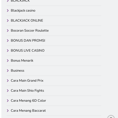
BLACKJACK
Blackjack casino
BLACKJACK ONLINE
Bocoran Soccer Roulette
BONUS DAN PROMSI
BONUS LIVE CASINO
Bonus Menarik
Business
Cara Main Grand Prix
Cara Main Shio Fights
Cara Menang 6D Color
Cara Menang Baccarat