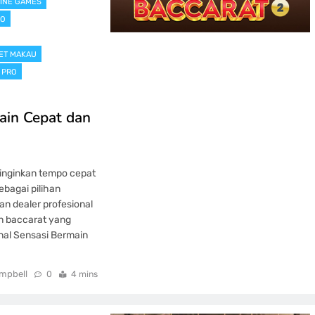
INE GAMES
NO
ET MAKAU
 PRO
ain Cepat dan
inginkan tempo cepat
ebagai pilihan
n dealer profesional
n baccarat yang
nal Sensasi Bermain
mpbell
0
4 mins