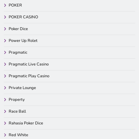
POKER
POKER CASINO
Poker Dice
Power Up Rolet
Pragmatic
Pragmatic Live Casino
Pragmatic Play Casino
Private Lounge
Property
Race Ball
Rahasia Poker Dice
Red White