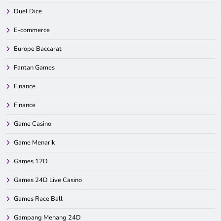
Duel Dice
E-commerce
Europe Baccarat
Fantan Games
Finance
Finance
Game Casino
Game Menarik
Games 12D
Games 24D Live Casino
Games Race Ball
Gampang Menang 24D