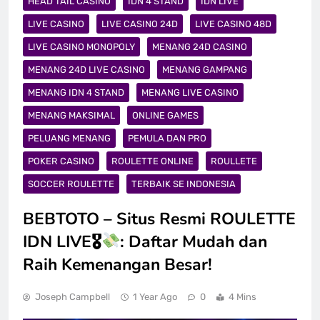
HEAD TAIL CASINO
IDN 4 STAND
IDN LIVE
LIVE CASINO
LIVE CASINO 24D
LIVE CASINO 48D
LIVE CASINO MONOPOLY
MENANG 24D CASINO
MENANG 24D LIVE CASINO
MENANG GAMPANG
MENANG IDN 4 STAND
MENANG LIVE CASINO
MENANG MAKSIMAL
ONLINE GAMES
PELUANG MENANG
PEMULA DAN PRO
POKER CASINO
ROULETTE ONLINE
ROULLETE
SOCCER ROULETTE
TERBAIK SE INDONESIA
BEBTOTO – Situs Resmi ROULETTE
IDN LIVE🎖
: Daftar Mudah dan
Raih Kemenangan Besar!
Joseph Campbell
1 Year Ago
0
4 Mins