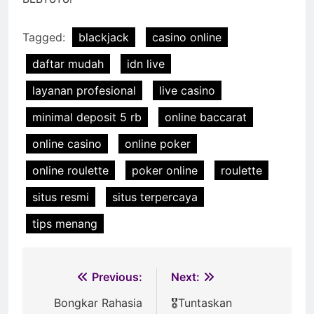
Tagged:
blackjack
casino online
daftar mudah
idn live
layanan profesional
live casino
minimal deposit 5 rb
online baccarat
online casino
online poker
online roulette
poker online
roulette
situs resmi
situs terpercaya
tips menang
Post
Previous:
Next:
navigation
Bongkar Rahasia
🎖Tuntaskan