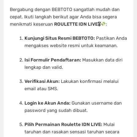
Bergabung dengan BEBTOTO sangatlah mudah dan
cepat. Ikuti langkah berikut agar Anda bisa segera
menikmati keseruan
ROULETTE IDN LIVE🎖
:
Kunjungi Situs Resmi BEBTOTO:
Pastikan Anda
mengakses website resmi untuk keamanan.
Isi Formulir Pendaftaran:
Masukkan data diri
lengkap dan valid.
Verifikasi Akun:
Lakukan konfirmasi melalui
email atau SMS.
Login ke Akun Anda:
Gunakan username dan
password yang sudah dibuat.
Pilih Permainan Roulette IDN LIVE:
Mulai
taruhan dan rasakan sensasi taruhan secara