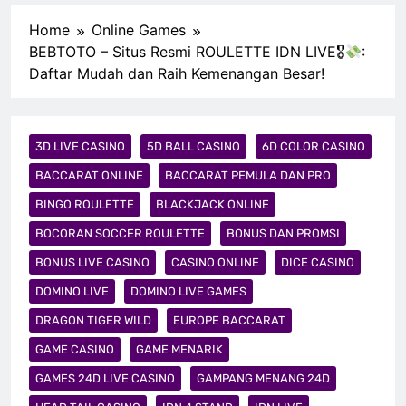
Home
Online Games
BEBTOTO – Situs Resmi ROULETTE IDN LIVE🎖
:
Daftar Mudah dan Raih Kemenangan Besar!
3D LIVE CASINO
5D BALL CASINO
6D COLOR CASINO
BACCARAT ONLINE
BACCARAT PEMULA DAN PRO
BINGO ROULETTE
BLACKJACK ONLINE
BOCORAN SOCCER ROULETTE
BONUS DAN PROMSI
BONUS LIVE CASINO
CASINO ONLINE
DICE CASINO
DOMINO LIVE
DOMINO LIVE GAMES
DRAGON TIGER WILD
EUROPE BACCARAT
GAME CASINO
GAME MENARIK
GAMES 24D LIVE CASINO
GAMPANG MENANG 24D