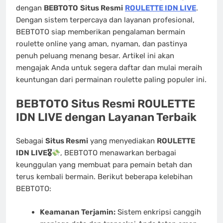
dengan
BEBTOTO
Situs Resmi
ROULETTE IDN LIVE
.
Dengan sistem terpercaya dan layanan profesional,
BEBTOTO siap memberikan pengalaman bermain
roulette online yang aman, nyaman, dan pastinya
penuh peluang menang besar. Artikel ini akan
mengajak Anda untuk segera daftar dan mulai meraih
keuntungan dari permainan roulette paling populer ini.
BEBTOTO Situs Resmi ROULETTE
IDN LIVE dengan Layanan Terbaik
Sebagai
Situs Resmi
yang menyediakan
ROULETTE
IDN LIVE🎖
, BEBTOTO menawarkan berbagai
keunggulan yang membuat para pemain betah dan
terus kembali bermain. Berikut beberapa kelebihan
BEBTOTO:
Keamanan Terjamin:
Sistem enkripsi canggih