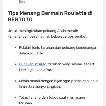
live.
Tips Menang Bermain Roulette di
BEBTOTO
Untuk meningkatkan peluang Anda meraih
kemenangan besar, simak beberapa tips berikut:
Pelajari jenis taruhan dan peluang kemenangan
dalam roulette.
Gunakan strategi
taruhan yang sesuai, seperti
Martingale atau Paroli.
Kelola modal dengan bijak agar permainan lebih
lama dan menyenangkan.
Tetap tenang dan fokus saat memasang
taruhan.