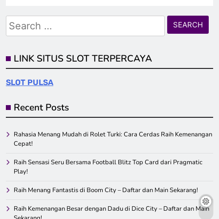
Search
for:
LINK SITUS SLOT TERPERCAYA
SLOT PULSA
Recent Posts
Rahasia Menang Mudah di Rolet Turki: Cara Cerdas Raih Kemenangan
Cepat!
Raih Sensasi Seru Bersama Football Blitz Top Card dari Pragmatic
Play!
Raih Menang Fantastis di Boom City – Daftar dan Main Sekarang!
Raih Kemenangan Besar dengan Dadu di Dice City – Daftar dan Main
Sekarang!