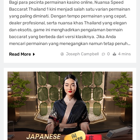
Bagi para pecinta permainan kasino online, Nuansa Speed
Baccarat Thailand 1 kini menjadi salah satu varian permainan
yang paling diminati. Dengan tempo permainan yang cepat,
dealer profesional, serta nuansa khas Thailand yang elegan
dan eksotis, game ini menghadirkan pengalaman bermain
baccarat yang berbeda dari versi klasiknya. Jika Anda
mencari permainan yang menegangkan namun tetap penuh…
Read More
Joseph Campbell
0
4 mins