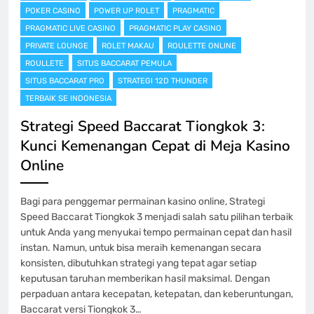
POKER CASINO
POWER UP ROLET
PRAGMATIC
PRAGMATIC LIVE CASINO
PRAGMATIC PLAY CASINO
PRIVATE LOUNGE
ROLET MAKAU
ROULETTE ONLINE
ROULLETE
SITUS BACCARAT PEMULA
SITUS BACCARAT PRO
STRATEGI 12D THUNDER
TERBAIK SE INDONESIA
Strategi Speed Baccarat Tiongkok 3:
Kunci Kemenangan Cepat di Meja Kasino
Online
Bagi para penggemar permainan kasino online, Strategi
Speed Baccarat Tiongkok 3 menjadi salah satu pilihan terbaik
untuk Anda yang menyukai tempo permainan cepat dan hasil
instan. Namun, untuk bisa meraih kemenangan secara
konsisten, dibutuhkan strategi yang tepat agar setiap
keputusan taruhan memberikan hasil maksimal. Dengan
perpaduan antara kecepatan, ketepatan, dan keberuntungan,
Baccarat versi Tiongkok 3…