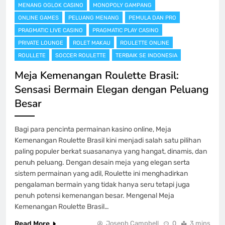
MENANG OGLOK CASINO
MONOPOLY GAMPANG
ONLINE GAMES
PELUANG MENANG
PEMULA DAN PRO
PRAGMATIC LIVE CASINO
PRAGMATIC PLAY CASINO
PRIVATE LOUNGE
ROLET MAKAU
ROULETTE ONLINE
ROULLETE
SOCCER ROULETTE
TERBAIK SE INDONESIA
Meja Kemenangan Roulette Brasil:
Sensasi Bermain Elegan dengan Peluang
Besar
Bagi para pencinta permainan kasino online, Meja
Kemenangan Roulette Brasil kini menjadi salah satu pilihan
paling populer berkat suasananya yang hangat, dinamis, dan
penuh peluang. Dengan desain meja yang elegan serta
sistem permainan yang adil, Roulette ini menghadirkan
pengalaman bermain yang tidak hanya seru tetapi juga
penuh potensi kemenangan besar. Mengenal Meja
Kemenangan Roulette Brasil…
Read More
Joseph Campbell
0
3 mins