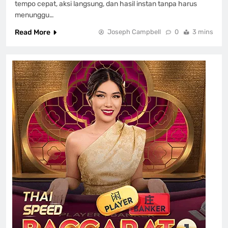
tempo cepat, aksi langsung, dan hasil instan tanpa harus
menunggu…
Read More
Joseph Campbell
0
3 mins