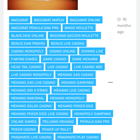
10
BACCARAT
BACCARAT AMPUH
BACCARAT ONLINE
months
BACCARAT PEMULA DAN PRO
BINGO ROULETTE
ago
BLACKJACK ONLINE
BOCORAN SOCCER ROULETTE
BONUS DAN PROMSI
BONUS LIVE CASINO
CASINO MONOPOLY
CASINO ONLINE
DOMINO LIVE
FANTAN GAMES
GAME CASINO
GAME MENARIK
HEAD TAIL CASINO
LIVE CASINO
LIVE CASINO 48D
LIVE CASINO MONOPOLY
MENANG 24D CASINO
MENANG 24D LIVE CASINO
MENANG GAMPANG
MENANG IDN 4 STAND
MENANG LIVE CASINO
MENANG MAKSIMAL
MENANG MONOPOLY
MENANG OGLOK CASINO
MENANG POKER DICE
MENANG POKER DICE LIVE CASINO
MONOPOLY GAMPANG
ONLINE GAMES
PELUANG MENANG
PEMULA DAN PRO
POKER CASINO
POWER UP ROLET
PRAGMATIC LIVE CASINO
PRAGMATIC PLAY CASINO