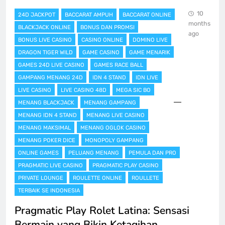
10
24D JACKPOT
BACCARAT AMPUH
BACCARAT ONLINE
months
BLACKJACK ONLINE
BONUS DAN PROMSI
ago
BONUS LIVE CASINO
CASINO ONLINE
DOMINO LIVE
DRAGON TIGER WILD
GAME CASINO
GAME MENARIK
GAMES 24D LIVE CASINO
GAMES RACE BALL
GAMPANG MENANG 24D
IDN 4 STAND
IDN LIVE
LIVE CASINO
LIVE CASINO 48D
MEGA SIC BO
MENANG BLACKJACK
MENANG GAMPANG
MENANG IDN 4 STAND
MENANG LIVE CASINO
MENANG MAKSIMAL
MENANG OGLOK CASINO
MENANG POKER DICE
MONOPOLY GAMPANG
ONLINE GAMES
PELUANG MENANG
PEMULA DAN PRO
PRAGMATIC LIVE CASINO
PRAGMATIC PLAY CASINO
PRIVATE LOUNGE
ROULETTE ONLINE
ROULLETE
TERBAIK SE INDONESIA
Pragmatic Play Rolet Latina: Sensasi
Bermain yang Bikin Ketagihan