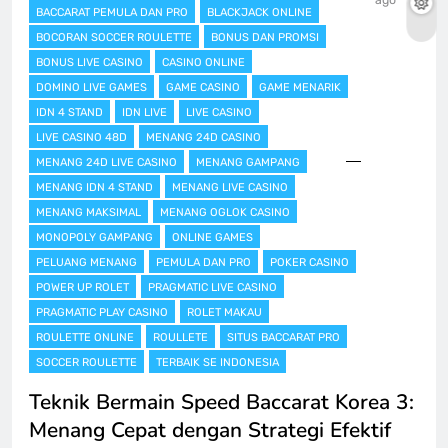
BACCARAT PEMULA DAN PRO
BLACKJACK ONLINE
BOCORAN SOCCER ROULETTE
BONUS DAN PROMSI
BONUS LIVE CASINO
CASINO ONLINE
DOMINO LIVE GAMES
GAME CASINO
GAME MENARIK
IDN 4 STAND
IDN LIVE
LIVE CASINO
LIVE CASINO 48D
MENANG 24D CASINO
MENANG 24D LIVE CASINO
MENANG GAMPANG
MENANG IDN 4 STAND
MENANG LIVE CASINO
MENANG MAKSIMAL
MENANG OGLOK CASINO
MONOPOLY GAMPANG
ONLINE GAMES
PELUANG MENANG
PEMULA DAN PRO
POKER CASINO
POWER UP ROLET
PRAGMATIC LIVE CASINO
PRAGMATIC PLAY CASINO
ROLET MAKAU
ROULETTE ONLINE
ROULLETE
SITUS BACCARAT PRO
SOCCER ROULETTE
TERBAIK SE INDONESIA
Teknik Bermain Speed Baccarat Korea 3:
Menang Cepat dengan Strategi Efektif