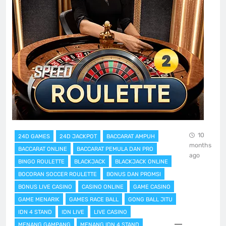
10
24D GAMES
24D JACKPOT
BACCARAT AMPUH
months
BACCARAT ONLINE
BACCARAT PEMULA DAN PRO
ago
BINGO ROULETTE
BLACKJACK
BLACKJACK ONLINE
BOCORAN SOCCER ROULETTE
BONUS DAN PROMSI
BONUS LIVE CASINO
CASINO ONLINE
GAME CASINO
GAME MENARIK
GAMES RACE BALL
GONG BALL JITU
IDN 4 STAND
IDN LIVE
LIVE CASINO
MENANG GAMPANG
MENANG IDN 4 STAND