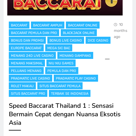
10
BACCARAT
BACCARAT AMPUH
BACCARAT ONLINE
months
BACCARAT PEMULA DAN PRO
BLACKJACK ONLINE
ago
BONUS DAN PROMSI
BONUS LIVE CASINO
DICE CASINO
EUROPE BACCARAT
MEGA SIC BAC
MENANG 24D LIVE CASINO
MENANG GAMPANG
MENANG MAKSIMAL
NIU NIU GAMES
PELUANG MENANG
PEMULA DAN PRO
PRAGMATIC LIVE CASINO
PRAGMATIC PLAY CASINO
ROLET MAKAU
SITUS BACCARAT PEMULA
SITUS BACCARAT PRO
TERBAIK SE INDONESIA
Speed Baccarat Thailand 1 : Sensasi
Bermain Cepat dengan Nuansa Eksotis
Asia