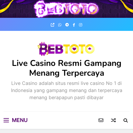
Skip
to
content
Live Casino Resmi Gampang
Menang Terpercaya
Live Casino adalah situs resmi live casino No 1 di
Indonesia yang gampang menang dan terpercaya
menang berapapun pasti dibayar
MENU