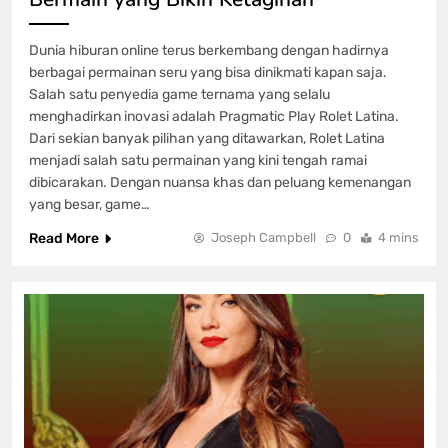
Dunia hiburan online terus berkembang dengan hadirnya
berbagai permainan seru yang bisa dinikmati kapan saja.
Salah satu penyedia game ternama yang selalu
menghadirkan inovasi adalah Pragmatic Play Rolet Latina.
Dari sekian banyak pilihan yang ditawarkan, Rolet Latina
menjadi salah satu permainan yang kini tengah ramai
dibicarakan. Dengan nuansa khas dan peluang kemenangan
yang besar, game…
Read More
Joseph Campbell
0
4 mins