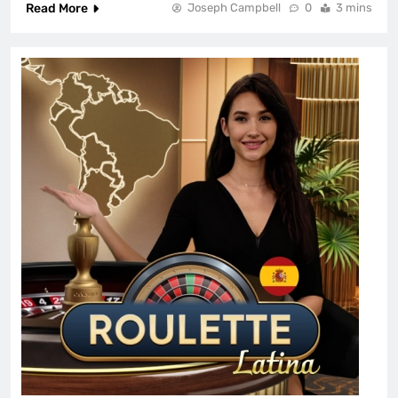
Read More
Joseph Campbell
0
3 mins