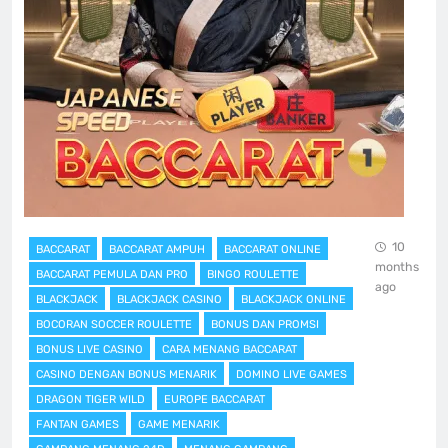
10
BACCARAT
BACCARAT AMPUH
BACCARAT ONLINE
months
BACCARAT PEMULA DAN PRO
BINGO ROULETTE
ago
BLACKJACK
BLACKJACK CASINO
BLACKJACK ONLINE
BOCORAN SOCCER ROULETTE
BONUS DAN PROMSI
BONUS LIVE CASINO
CARA MENANG BACCARAT
CASINO DENGAN BONUS MENARIK
DOMINO LIVE GAMES
DRAGON TIGER WILD
EUROPE BACCARAT
FANTAN GAMES
GAME MENARIK