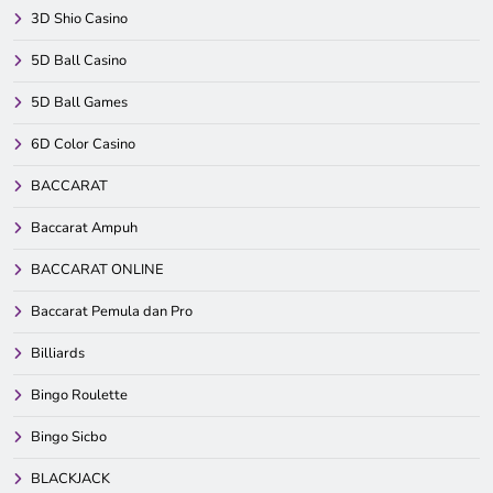
3D Shio Casino
5D Ball Casino
5D Ball Games
6D Color Casino
BACCARAT
Baccarat Ampuh
BACCARAT ONLINE
Baccarat Pemula dan Pro
Billiards
Bingo Roulette
Bingo Sicbo
BLACKJACK