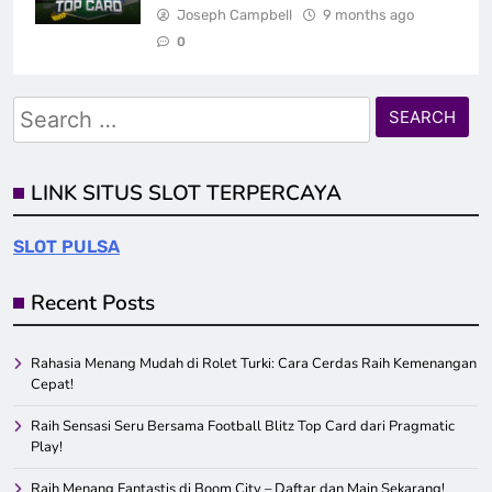
Joseph Campbell
9 months ago
0
Search
for:
LINK SITUS SLOT TERPERCAYA
SLOT PULSA
Recent Posts
Rahasia Menang Mudah di Rolet Turki: Cara Cerdas Raih Kemenangan
Cepat!
Raih Sensasi Seru Bersama Football Blitz Top Card dari Pragmatic
Play!
Raih Menang Fantastis di Boom City – Daftar dan Main Sekarang!