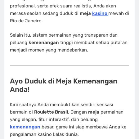
profesional, serta efek suara realistis, Anda akan
merasa seolah sedang duduk di
meja
kasino
mewah di
Rio de Janeiro.
Selain itu, sistem permainan yang transparan dan
peluang
kemenangan
tinggi membuat setiap putaran
menjadi momen yang mendebarkan.
Ayo Duduk di Meja Kemenangan
Anda!
Kini saatnya Anda membuktikan sendiri sensasi
bermain di
Roulette Brasil
. Dengan
meja
permainan
yang elegan, fitur interaktif, dan peluang
kemenangan
besar, game ini siap membawa Anda ke
pengalaman kasino kelas dunia.