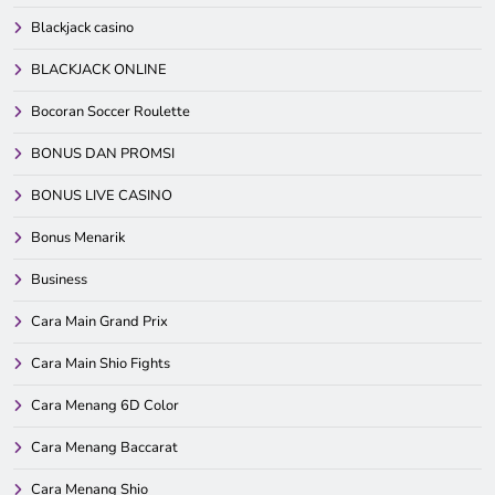
Blackjack casino
BLACKJACK ONLINE
Bocoran Soccer Roulette
BONUS DAN PROMSI
BONUS LIVE CASINO
Bonus Menarik
Business
Cara Main Grand Prix
Cara Main Shio Fights
Cara Menang 6D Color
Cara Menang Baccarat
Cara Menang Shio