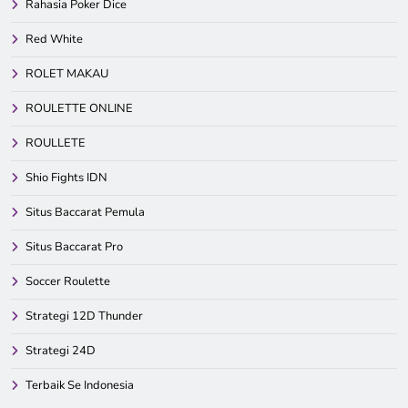
Rahasia Poker Dice
Red White
ROLET MAKAU
ROULETTE ONLINE
ROULLETE
Shio Fights IDN
Situs Baccarat Pemula
Situs Baccarat Pro
Soccer Roulette
Strategi 12D Thunder
Strategi 24D
Terbaik Se Indonesia