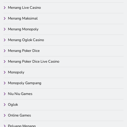
Menang Live Casino
Menang Maksimal
Menang Monopoly
Menang Oglok Casino
Menang Poker Dice
Menang Poker Dice Live Casino
Monopoly
Monopoly Gampang
Niu Niu Games
Oglok
Online Games
Peluang Menang