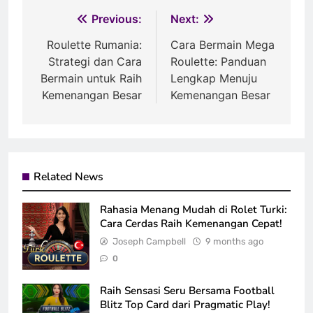
Post
Previous:
Next:
navigation
Roulette Rumania:
Cara Bermain Mega
Strategi dan Cara
Roulette: Panduan
Bermain untuk Raih
Lengkap Menuju
Kemenangan Besar
Kemenangan Besar
Related News
Rahasia Menang Mudah di Rolet Turki:
Cara Cerdas Raih Kemenangan Cepat!
Joseph Campbell
9 months ago
0
Raih Sensasi Seru Bersama Football
Blitz Top Card dari Pragmatic Play!