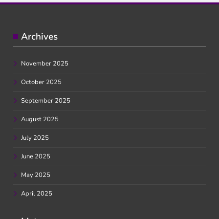
Archives
November 2025
October 2025
September 2025
August 2025
July 2025
June 2025
May 2025
April 2025