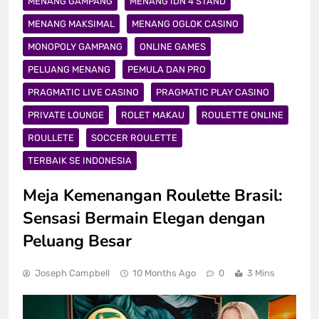
MENANG GAMPANG
MENANG IDN 4 STAND
MENANG MAKSIMAL
MENANG OGLOK CASINO
MONOPOLY GAMPANG
ONLINE GAMES
PELUANG MENANG
PEMULA DAN PRO
PRAGMATIC LIVE CASINO
PRAGMATIC PLAY CASINO
PRIVATE LOUNGE
ROLET MAKAU
ROULETTE ONLINE
ROULLETE
SOCCER ROULETTE
TERBAIK SE INDONESIA
Meja Kemenangan Roulette Brasil:
Sensasi Bermain Elegan dengan
Peluang Besar
Joseph Campbell
10 Months Ago
0
3 Mins