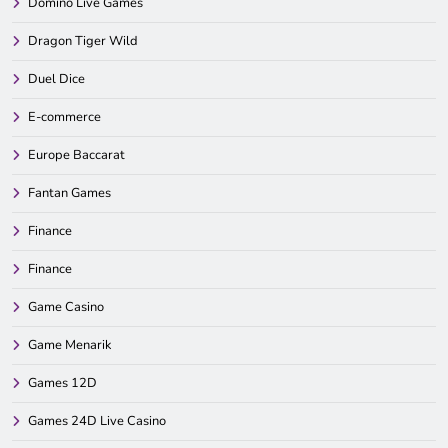
Domino Live Games
Dragon Tiger Wild
Duel Dice
E-commerce
Europe Baccarat
Fantan Games
Finance
Finance
Game Casino
Game Menarik
Games 12D
Games 24D Live Casino