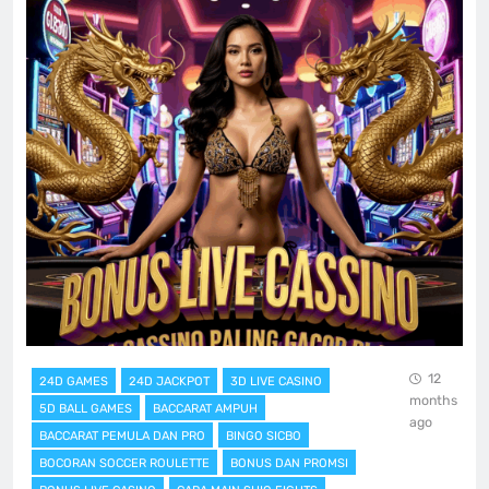
12
24D GAMES
24D JACKPOT
3D LIVE CASINO
months
5D BALL GAMES
BACCARAT AMPUH
ago
BACCARAT PEMULA DAN PRO
BINGO SICBO
BOCORAN SOCCER ROULETTE
BONUS DAN PROMSI