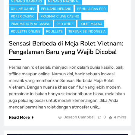
MENANG GAMPANG
MENANG MAKSIMAL
ONLINE GAMES
PELUANG MENANG
PEMULA DAN PRO
POKER CASINO
PRAGMATIC LIVE CASINO
PRAGMATIC PLAY CASINO
RED WHITE
ROLET MAKAU
ROULETTE ONLINE
ROULLETE
TERBAIK SE INDONESIA
Sensasi Berbeda di Meja Rolet Vietnam:
Pengalaman Baru yang Wajib Dicoba!
Permainan rolet selalu menjadi ikon dalam dunia kasino, baik
offline maupun online. Namun kini, hadir sebuah inovasi
menarik yang memberikan Sensasi Berbeda Meja Rolet
Vietnam. Dengan nuansa khas dan fitur yang lebih modern,
permainan ini bukan hanya sekadar hiburan biasa, melainkan
juga peluang besar untuk meraih kemenangan. Jika Anda
mencari permainan rolet dengan atmosfer unik,…
Read More
Joseph Campbell
0
4 mins