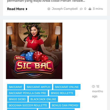
permainan yang wajib Anda coba! Pilihan Terbaik…
Read More
Joseph Campbell
0
3 mins
12
BACCARAT
BACCARAT AMPUH
BACCARAT ONLINE
months
BACCARAT PEMULA DAN PRO
BINGO ROULETTE
ago
BINGO SICBO
BLACKJACK ONLINE
BOCORAN SOCCER ROULETTE
BONUS DAN PROMSI