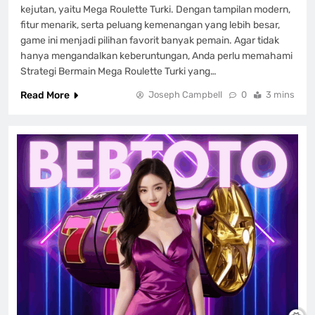
kejutan, yaitu Mega Roulette Turki. Dengan tampilan modern,
fitur menarik, serta peluang kemenangan yang lebih besar,
game ini menjadi pilihan favorit banyak pemain. Agar tidak
hanya mengandalkan keberuntungan, Anda perlu memahami
Strategi Bermain Mega Roulette Turki yang…
Read More
Joseph Campbell
0
3 mins