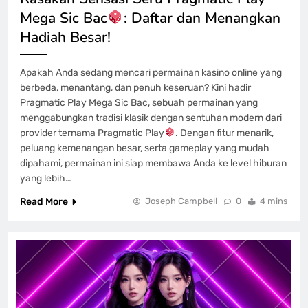
Mega Sic Bac
: Daftar dan Menangkan
Hadiah Besar!
Apakah Anda sedang mencari permainan kasino online yang
berbeda, menantang, dan penuh keseruan? Kini hadir
Pragmatic Play Mega Sic Bac, sebuah permainan yang
menggabungkan tradisi klasik dengan sentuhan modern dari
provider ternama Pragmatic Play
. Dengan fitur menarik,
peluang kemenangan besar, serta gameplay yang mudah
dipahami, permainan ini siap membawa Anda ke level hiburan
yang lebih…
Read More
Joseph Campbell
0
4 mins