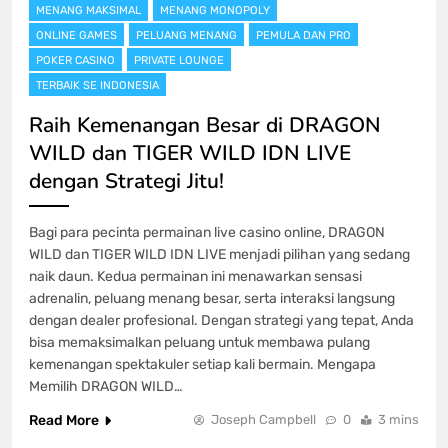
MENANG MAKSIMAL
MENANG MONOPOLY
ONLINE GAMES
PELUANG MENANG
PEMULA DAN PRO
POKER CASINO
PRIVATE LOUNGE
TERBAIK SE INDONESIA
Raih Kemenangan Besar di DRAGON
WILD dan TIGER WILD IDN LIVE
dengan Strategi Jitu!
Bagi para pecinta permainan live casino online, DRAGON
WILD dan TIGER WILD IDN LIVE menjadi pilihan yang sedang
naik daun. Kedua permainan ini menawarkan sensasi
adrenalin, peluang menang besar, serta interaksi langsung
dengan dealer profesional. Dengan strategi yang tepat, Anda
bisa memaksimalkan peluang untuk membawa pulang
kemenangan spektakuler setiap kali bermain. Mengapa
Memilih DRAGON WILD…
Read More
Joseph Campbell
0
3 mins