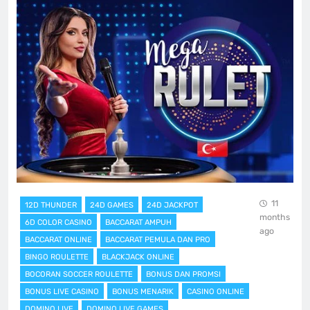
11
12D THUNDER
24D GAMES
24D JACKPOT
months
6D COLOR CASINO
BACCARAT AMPUH
ago
BACCARAT ONLINE
BACCARAT PEMULA DAN PRO
BINGO ROULETTE
BLACKJACK ONLINE
BOCORAN SOCCER ROULETTE
BONUS DAN PROMSI
BONUS LIVE CASINO
BONUS MENARIK
CASINO ONLINE
DOMINO LIVE
DOMINO LIVE GAMES