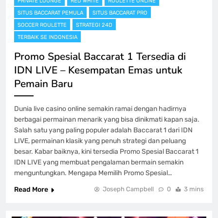
PRIVATE LOUNGE
RED WHITE
ROULETTE ONLINE
SITUS BACCARAT PEMULA
SITUS BACCARAT PRO
SOCCER ROULETTE
STRATEGI 24D
TERBAIK SE INDONESIA
Promo Spesial Baccarat 1 Tersedia di
IDN LIVE – Kesempatan Emas untuk
Pemain Baru
Dunia live casino online semakin ramai dengan hadirnya
berbagai permainan menarik yang bisa dinikmati kapan saja.
Salah satu yang paling populer adalah Baccarat 1 dari IDN
LIVE, permainan klasik yang penuh strategi dan peluang
besar. Kabar baiknya, kini tersedia Promo Spesial Baccarat 1
IDN LIVE yang membuat pengalaman bermain semakin
menguntungkan. Mengapa Memilih Promo Spesial…
Read More
Joseph Campbell
0
3 mins