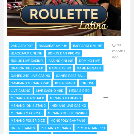
10
24D JACKPOT
BACCARAT AMPUH
BACCARAT ONLINE
months
BLACKJACK ONLINE
BONUS DAN PROMSI
ago
BONUS LIVE CASINO
CASINO ONLINE
DOMINO LIVE
DRAGON TIGER WILD
GAME CASINO
GAME MENARIK
GAMES 24D LIVE CASINO
GAMES RACE BALL
GAMPANG MENANG 24D
IDN 4 STAND
IDN LIVE
LIVE CASINO
LIVE CASINO 48D
MEGA SIC BO
MENANG BLACKJACK
MENANG GAMPANG
MENANG IDN 4 STAND
MENANG LIVE CASINO
MENANG MAKSIMAL
MENANG OGLOK CASINO
MENANG POKER DICE
MONOPOLY GAMPANG
ONLINE GAMES
PELUANG MENANG
PEMULA DAN PRO