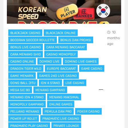
10
BLACKJACK CASINO
BLACKJACK ONLINE
months
BOCORAN SOCCER ROULETTE
BONUS DAN PROMSI
ago
BONUS LIVE CASINO
CARA MENANG BACCARAT
CARA MENANG SHIO
CASINO MONOPOLY
CASINO ONLINE
DOMINO LIVE
DOMINO LIVE GAMES
DRAGON TIGER WILD
EUROPE BACCARAT
GAME CASINO
GAME MENARIK
GAMES 24D LIVE CASINO
GONG BALL JITU
IDN 4 STAND
LIVE CASINO
MEGA SIC BO
MENANG GAMPANG
MENANG IDN 4 STAND
MENANG MAKSIMAL
MONOPOLY GAMPANG
ONLINE GAMES
PELUANG MENANG
PEMULA DAN PRO
POKER CASINO
POWER UP ROLET
PRAGMATIC LIVE CASINO
PRAGMATIC PLAY CASINO
PRIVATE LOUNGE