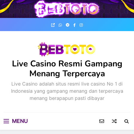
Skip
to
content
Live Casino Resmi Gampang
Menang Terpercaya
Live Casino adalah situs resmi live casino No 1 di
Indonesia yang gampang menang dan terpercaya
menang berapapun pasti dibayar
MENU