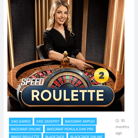
10
24D GAMES
24D JACKPOT
BACCARAT AMPUH
months
BACCARAT ONLINE
BACCARAT PEMULA DAN PRO
ago
BINGO ROULETTE
BLACKJACK
BLACKJACK ONLINE