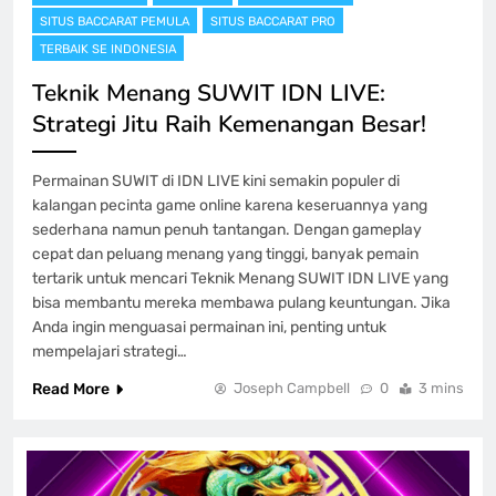
SITUS BACCARAT PEMULA
SITUS BACCARAT PRO
TERBAIK SE INDONESIA
Teknik Menang SUWIT IDN LIVE:
Strategi Jitu Raih Kemenangan Besar!
Permainan SUWIT di IDN LIVE kini semakin populer di
kalangan pecinta game online karena keseruannya yang
sederhana namun penuh tantangan. Dengan gameplay
cepat dan peluang menang yang tinggi, banyak pemain
tertarik untuk mencari Teknik Menang SUWIT IDN LIVE yang
bisa membantu mereka membawa pulang keuntungan. Jika
Anda ingin menguasai permainan ini, penting untuk
mempelajari strategi…
Read More
Joseph Campbell
0
3 mins