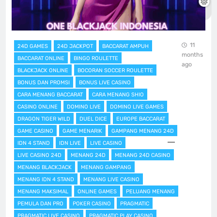
11
24D GAMES
24D JACKPOT
BACCARAT AMPUH
months
BACCARAT ONLINE
BINGO ROULETTE
ago
BLACKJACK ONLINE
BOCORAN SOCCER ROULETTE
BONUS DAN PROMSI
BONUS LIVE CASINO
CARA MENANG BACCARAT
CARA MENANG SHIO
CASINO ONLINE
DOMINO LIVE
DOMINO LIVE GAMES
DRAGON TIGER WILD
DUEL DICE
EUROPE BACCARAT
GAME CASINO
GAME MENARIK
GAMPANG MENANG 24D
IDN 4 STAND
IDN LIVE
LIVE CASINO
LIVE CASINO 24D
MENANG 24D
MENANG 24D CASINO
MENANG BLACKJACK
MENANG GAMPANG
MENANG IDN 4 STAND
MENANG LIVE CASINO
MENANG MAKSIMAL
ONLINE GAMES
PELUANG MENANG
PEMULA DAN PRO
POKER CASINO
PRAGMATIC
PRAGMATIC LIVE CASINO
PRAGMATIC PLAY CASINO