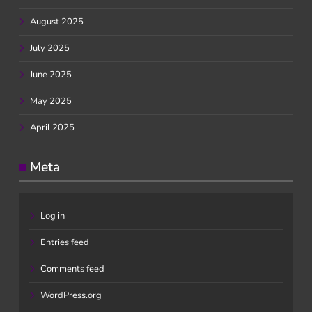
August 2025
July 2025
June 2025
May 2025
April 2025
Meta
Log in
Entries feed
Comments feed
WordPress.org