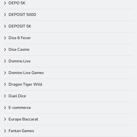
DEPO 5K
DEPOSIT 5000
DEPOSIT 5K
Dice 6 Fever
Dice Casino
Domino Live
Domino Live Games
Dragon Tiger Wild
Duel Dice
E-commerce
Europe Baccarat
Fantan Games