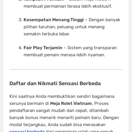
membuat permainan terasa lebih eksklusif.
Kesempatan Menang Tinggi
– Dengan banyak
pilihan taruhan, peluang untuk menang
semakin terbuka lebar.
Fair Play Terjamin
– Sistem yang transparan
membuat pemain merasa lebih nyaman.
Daftar dan Nikmati Sensasi Berbeda
Kini saatnya Anda membuktikan sendiri bagaimana
serunya bermain di
Meja Rolet Vietnam
. Proses
pendaftaran sangat mudah dan cepat, ditambah
banyak bonus menarik menanti pemain baru. Dengan
modal terjangkau, Anda sudah bisa merasakan
sensasi berbeda
dari permainan rolet yang penuh