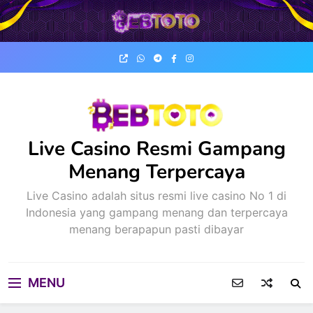
Skip
to
content
Live Casino Resmi Gampang
Menang Terpercaya
Live Casino adalah situs resmi live casino No 1 di
Indonesia yang gampang menang dan terpercaya
menang berapapun pasti dibayar
MENU