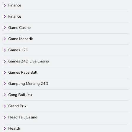
Finance
Finance
Game Casino
Game Menarik
Games 12D
Games 24D Live Casino
Games Race Ball
Gampang Menang 24D
Gong Ball Jitu
Grand Prix
Head Tail Casino
Health