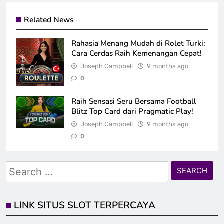
Related News
Rahasia Menang Mudah di Rolet Turki:
Cara Cerdas Raih Kemenangan Cepat!
Joseph Campbell
9 months ago
0
Raih Sensasi Seru Bersama Football
Blitz Top Card dari Pragmatic Play!
Joseph Campbell
9 months ago
0
Search
for:
LINK SITUS SLOT TERPERCAYA