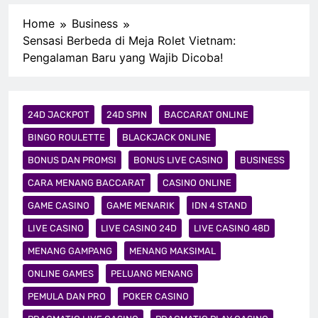
Home
Business
Sensasi Berbeda di Meja Rolet Vietnam:
Pengalaman Baru yang Wajib Dicoba!
24D JACKPOT
24D SPIN
BACCARAT ONLINE
BINGO ROULETTE
BLACKJACK ONLINE
BONUS DAN PROMSI
BONUS LIVE CASINO
BUSINESS
CARA MENANG BACCARAT
CASINO ONLINE
GAME CASINO
GAME MENARIK
IDN 4 STAND
LIVE CASINO
LIVE CASINO 24D
LIVE CASINO 48D
MENANG GAMPANG
MENANG MAKSIMAL
ONLINE GAMES
PELUANG MENANG
PEMULA DAN PRO
POKER CASINO