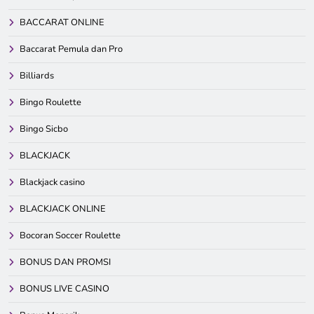
BACCARAT ONLINE
Baccarat Pemula dan Pro
Billiards
Bingo Roulette
Bingo Sicbo
BLACKJACK
Blackjack casino
BLACKJACK ONLINE
Bocoran Soccer Roulette
BONUS DAN PROMSI
BONUS LIVE CASINO