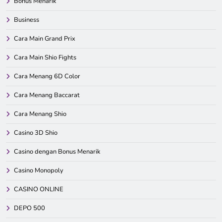
Bonus Menarik
Business
Cara Main Grand Prix
Cara Main Shio Fights
Cara Menang 6D Color
Cara Menang Baccarat
Cara Menang Shio
Casino 3D Shio
Casino dengan Bonus Menarik
Casino Monopoly
CASINO ONLINE
DEPO 500