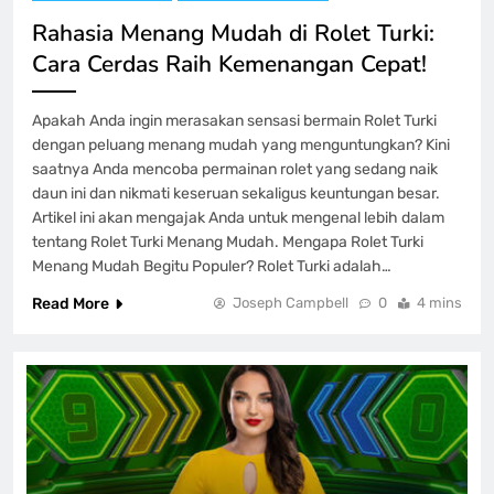
12D THUNDER
24D GAMES
3
Rahasia Menang Mudah di Rolet Turki:
Cara Cerdas Raih Kemenangan Cepat!
Raih Kemenangan Besar dengan Dadu
di Dice City – Daftar dan Main Sekarang!
Apakah Anda ingin merasakan sensasi bermain Rolet Turki
dengan peluang menang mudah yang menguntungkan? Kini
BACCARAT
BACCARAT AMPUH
4
saatnya Anda mencoba permainan rolet yang sedang naik
daun ini dan nikmati keseruan sekaligus keuntungan besar.
Artikel ini akan mengajak Anda untuk mengenal lebih dalam
Kuasi Permainan dengan Strategi
tentang Rolet Turki Menang Mudah. Mengapa Rolet Turki
Snakes dan Ladders Live untuk Menang
Menang Mudah Begitu Populer? Rolet Turki adalah…
Lebih Mudah!
24D JACKPOT
3D LIVE CASINO
5
Read More
Joseph Campbell
0
4 mins
Ungkap Rahasia Menang dengan
Strategi Putaran Treasure Island!
24D GAMES
3D LIVE CASINO
6
Nikmati Sensasi LUCKY 6 ROULETTE: