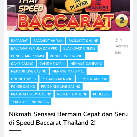
9
BACCARAT
BACCARAT AMPUH
BACCARAT ONLINE
months
BACCARAT PEMULA DAN PRO
BLACKJACK ONLINE
ago
BONUS DAN PROMSI
BONUS LIVE CASINO
GAME CASINO
GAME MENARIK
MENANG GAMPANG
MENANG LIVE CASINO
MENANG MAKSIMAL
ONLINE GAMES
PELUANG MENANG
PEMULA DAN PRO
POKER CASINO
PRAGMATIC LIVE CASINO
PRAGMATIC PLAY CASINO
ROULETTE ONLINE
ROULLETE
TERBAIK SE INDONESIA
Nikmati Sensasi Bermain Cepat dan Seru
di Speed Baccarat Thailand 2!