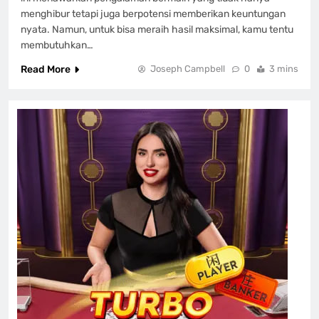
menghibur tetapi juga berpotensi memberikan keuntungan
nyata. Namun, untuk bisa meraih hasil maksimal, kamu tentu
membutuhkan…
Read More
Joseph Campbell
0
3 mins