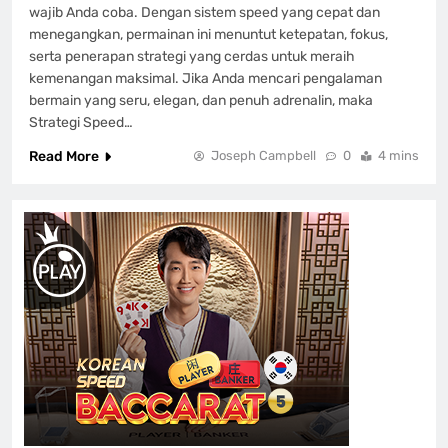
wajib Anda coba. Dengan sistem speed yang cepat dan
menegangkan, permainan ini menuntut ketepatan, fokus,
serta penerapan strategi yang cerdas untuk meraih
kemenangan maksimal. Jika Anda mencari pengalaman
bermain yang seru, elegan, dan penuh adrenalin, maka
Strategi Speed…
Read More
Joseph Campbell
0
4 mins