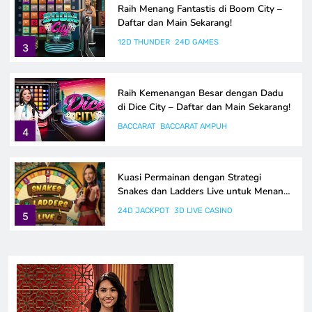
Raih Kemenangan Besar dengan Dadu
di Dice City – Daftar dan Main Sekarang!
BACCARAT
BACCARAT AMPUH
4
Kuasi Permainan dengan Strategi
Snakes dan Ladders Live untuk Menang
Lebih Mudah!
24D JACKPOT
3D LIVE CASINO
5
Ungkap Rahasia Menang dengan
Strategi Putaran Treasure Island!
24D GAMES
3D LIVE CASINO
6
Nikmati Sensasi LUCKY 6 ROULETTE:
Permainan Penuh Keberuntungan dan
Kemenangan Besar!
24D JACKPOT
3D LIVE CASINO
7