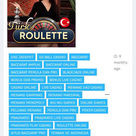
Rasakan Sensasi Putaran
Menguntungkan di Money Time
Pragmatic Play!
BACCARAT
BACCARAT AMPUH
8
Rahasia Menang Mudah di Rolet Turki:
9
Cara Cerdas Raih Kemenangan Cepat!
24D JACKPOT
5D BALL CASINO
BACCARAT
months
BACCARAT AMPUH
BACCARAT ONLINE
24D JACKPOT
5D BALL CASINO
1
ago
BACCARAT PEMULA DAN PRO
BLACKJACK ONLINE
BONUS DAN PROMSI
BONUS LIVE CASINO
Raih Sensasi Seru Bersama Football
CASINO ONLINE
LIVE CASINO
MENANG 24D CASINO
Blitz Top Card dari Pragmatic Play!
MENANG GAMPANG
MENANG MAKSIMAL
MENANG MONOPOLY
NIU NIU GAMES
ONLINE GAMES
24D JACKPOT
BACCARAT
2
PELUANG MENANG
PEMULA DAN PRO
POKER CASINO
PRAGMATIC
PRAGMATIC LIVE CASINO
Raih Menang Fantastis di Boom City –
PRAGMATIC PLAY CASINO
ROULETTE ONLINE
Daftar dan Main Sekarang!
SITUS BACCARAT PRO
TERBAIK SE INDONESIA