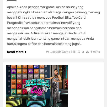
Apakah Anda penggemar game kasino online yang
menggabungkan keseruan olahraga dengan peluang menang
besar? Kini saatnya mencoba Football Blitz Top Card
Pragmatic Play, sebuah permainan inovatif yang
menghadirkan pengalaman bermain berbeda dan
mengasyikkan. Artikel ini akan mengajak Anda untuk
mengenal lebih jauh tentang game ini dan mengapa Anda
harus segera daftar dan bermain sekarang juga!…
Read More
Joseph Campbell
0
4 mins