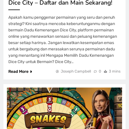
Dice City – Daftar dan Main Sekarang!
Apakah kamu penggemar permainan yang seru dan penuh
strategi? Kini saatnya mencoba keberuntunganmu dengan
bermain Dadu Kemenangan Dice City, platform permainan
online yang menawarkan sensasi dan peluang kemenangan
besar setiap harinya. Jangan lewatkan kesempatan emas
untuk bergabung dan merasakan serunya permainan dadu
yang menantang ini! Mengapa Memilih Dadu Kemenangan
Dice City untuk Bermain? Dice City…
Read More
Joseph Campbell
0
3 mins