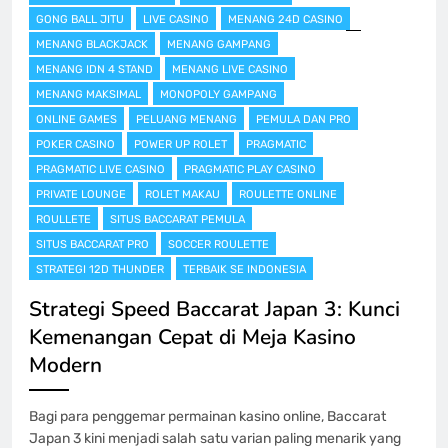
GONG BALL JITU
LIVE CASINO
MENANG 24D CASINO
MENANG BLACKJACK
MENANG GAMPANG
MENANG IDN 4 STAND
MENANG LIVE CASINO
MENANG MAKSIMAL
MONOPOLY GAMPANG
ONLINE GAMES
PELUANG MENANG
PEMULA DAN PRO
POKER CASINO
POWER UP ROLET
PRAGMATIC
PRAGMATIC LIVE CASINO
PRAGMATIC PLAY CASINO
PRIVATE LOUNGE
ROLET MAKAU
ROULETTE ONLINE
ROULLETE
SITUS BACCARAT PEMULA
SITUS BACCARAT PRO
SOCCER ROULETTE
STRATEGI 12D THUNDER
TERBAIK SE INDONESIA
Strategi Speed Baccarat Japan 3: Kunci
Kemenangan Cepat di Meja Kasino
Modern
Bagi para penggemar permainan kasino online, Baccarat
Japan 3 kini menjadi salah satu varian paling menarik yang