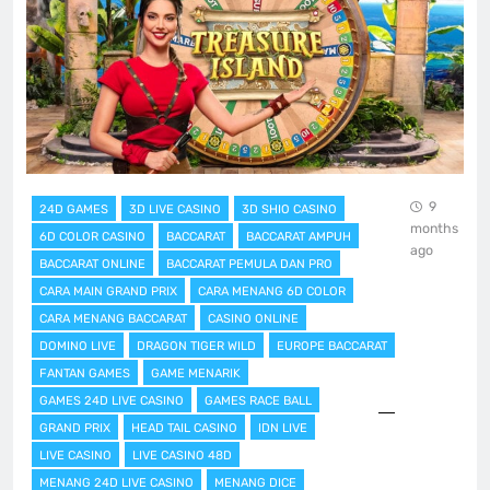
9
24D GAMES
3D LIVE CASINO
3D SHIO CASINO
months
6D COLOR CASINO
BACCARAT
BACCARAT AMPUH
ago
BACCARAT ONLINE
BACCARAT PEMULA DAN PRO
CARA MAIN GRAND PRIX
CARA MENANG 6D COLOR
CARA MENANG BACCARAT
CASINO ONLINE
DOMINO LIVE
DRAGON TIGER WILD
EUROPE BACCARAT
FANTAN GAMES
GAME MENARIK
GAMES 24D LIVE CASINO
GAMES RACE BALL
GRAND PRIX
HEAD TAIL CASINO
IDN LIVE
LIVE CASINO
LIVE CASINO 48D
MENANG 24D LIVE CASINO
MENANG DICE