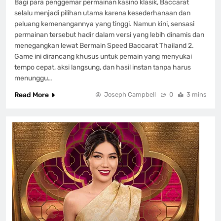
Bagi para penggemar permainan kasino klasik, Baccarat
selalu menjadi pilihan utama karena kesederhanaan dan
peluang kemenangannya yang tinggi. Namun kini, sensasi
permainan tersebut hadir dalam versi yang lebih dinamis dan
menegangkan lewat Bermain Speed Baccarat Thailand 2.
Game ini dirancang khusus untuk pemain yang menyukai
tempo cepat, aksi langsung, dan hasil instan tanpa harus
menunggu…
Read More
Joseph Campbell
0
3 mins