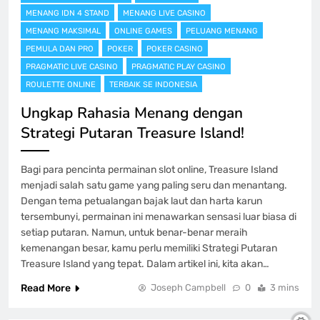
MENANG IDN 4 STAND
MENANG LIVE CASINO
MENANG MAKSIMAL
ONLINE GAMES
PELUANG MENANG
PEMULA DAN PRO
POKER
POKER CASINO
PRAGMATIC LIVE CASINO
PRAGMATIC PLAY CASINO
ROULETTE ONLINE
TERBAIK SE INDONESIA
Ungkap Rahasia Menang dengan
Strategi Putaran Treasure Island!
Bagi para pencinta permainan slot online, Treasure Island
menjadi salah satu game yang paling seru dan menantang.
Dengan tema petualangan bajak laut dan harta karun
tersembunyi, permainan ini menawarkan sensasi luar biasa di
setiap putaran. Namun, untuk benar-benar meraih
kemenangan besar, kamu perlu memiliki Strategi Putaran
Treasure Island yang tepat. Dalam artikel ini, kita akan…
Read More
Joseph Campbell
0
3 mins