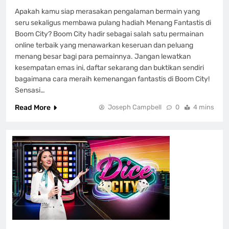
Apakah kamu siap merasakan pengalaman bermain yang
seru sekaligus membawa pulang hadiah Menang Fantastis di
Boom City? Boom City hadir sebagai salah satu permainan
online terbaik yang menawarkan keseruan dan peluang
menang besar bagi para pemainnya. Jangan lewatkan
kesempatan emas ini, daftar sekarang dan buktikan sendiri
bagaimana cara meraih kemenangan fantastis di Boom City!
Sensasi…
Read More
Joseph Campbell
0
4 mins