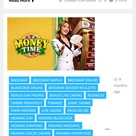
Read More
Joseph Campbell
0
3 mins
9
BACCARAT
BACCARAT AMPUH
BACCARAT ONLINE
months
BLACKJACK ONLINE
BOCORAN SOCCER ROULETTE
ago
BONUS DAN PROMSI
BONUS LIVE CASINO
BUSINESS
CASINO MONOPOLY
FINANCE
GAME CASINO
GAME MENARIK
LIVE CASINO
MEGA SIC BO
MENANG 24D
MENANG BLACKJACK
MENANG GAMPANG
MENANG MAKSIMAL
MENANG OGLOK CASINO
MENANG POKER DICE