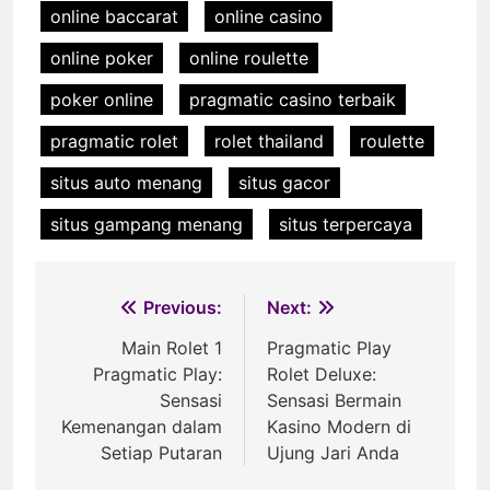
online baccarat
online casino
online poker
online roulette
poker online
pragmatic casino terbaik
pragmatic rolet
rolet thailand
roulette
situs auto menang
situs gacor
situs gampang menang
situs terpercaya
Post
Previous:
Next:
navigation
Main Rolet 1
Pragmatic Play
Pragmatic Play:
Rolet Deluxe:
Sensasi
Sensasi Bermain
Kemenangan dalam
Kasino Modern di
Setiap Putaran
Ujung Jari Anda