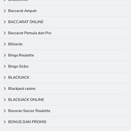
Baccarat Ampuh
BACCARAT ONLINE
Baccarat Pemula dan Pro
Billiards
Bingo Roulette
Bingo Sicbo
BLACKJACK
Blackjack casino
BLACKJACK ONLINE
Bocoran Soccer Roulette
BONUS DAN PROMSI