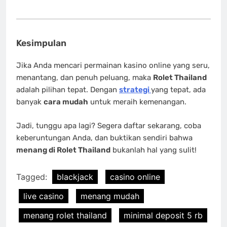
Kesimpulan
Jika Anda mencari permainan kasino online yang seru,
menantang, dan penuh peluang, maka
Rolet Thailand
adalah pilihan tepat. Dengan
strategi
yang tepat, ada
banyak
cara mudah
untuk meraih kemenangan.
Jadi, tunggu apa lagi? Segera daftar sekarang, coba
keberuntungan Anda, dan buktikan sendiri bahwa
menang di Rolet Thailand
bukanlah hal yang sulit!
Tagged:
blackjack
casino online
live casino
menang mudah
menang rolet thailand
minimal deposit 5 rb