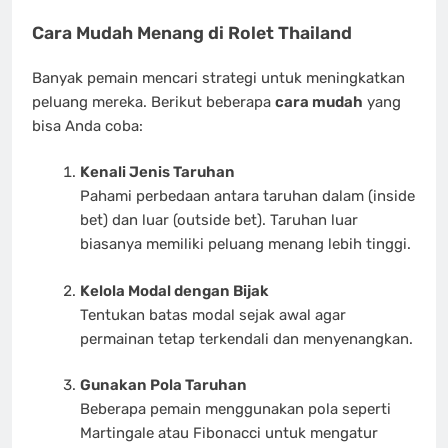
Cara Mudah Menang di Rolet Thailand
Banyak pemain mencari strategi untuk meningkatkan
peluang mereka. Berikut beberapa
cara mudah
yang
bisa Anda coba:
Kenali Jenis Taruhan
Pahami perbedaan antara taruhan dalam (inside
bet) dan luar (outside bet). Taruhan luar
biasanya memiliki peluang menang lebih tinggi.
Kelola Modal dengan Bijak
Tentukan batas modal sejak awal agar
permainan tetap terkendali dan menyenangkan.
Gunakan Pola Taruhan
Beberapa pemain menggunakan pola seperti
Martingale atau Fibonacci untuk mengatur