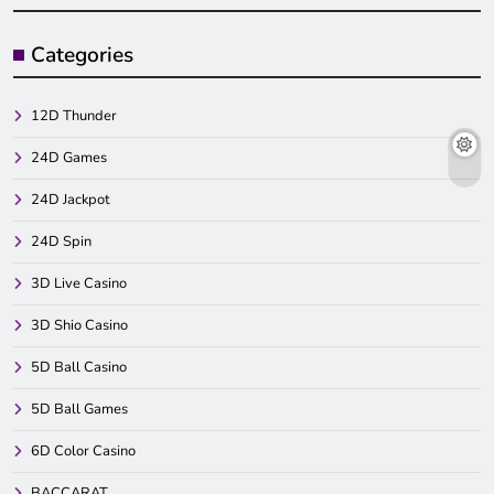
Categories
12D Thunder
24D Games
24D Jackpot
24D Spin
3D Live Casino
3D Shio Casino
5D Ball Casino
5D Ball Games
6D Color Casino
BACCARAT