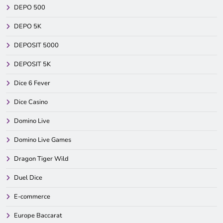
DEPO 500
DEPO 5K
DEPOSIT 5000
DEPOSIT 5K
Dice 6 Fever
Dice Casino
Domino Live
Domino Live Games
Dragon Tiger Wild
Duel Dice
E-commerce
Europe Baccarat