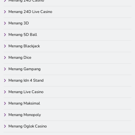
Menang 24D Casino
Menang 24D Live Casino
Menang 3D
Menang 5D Ball
Menang Blackjack
Menang Dice
Menang Gampang
Menang Idn 4 Stand
Menang Live Casino
Menang Maksimal
Menang Monopoly
Menang Oglok Casino