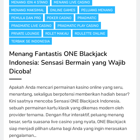
MENANG IDN 4 STAND
MENANG LIVE CASINO
MENANG MAKSIMAL
ONLINE GAMES
PELUANG MENANG
PEMULA DAN PRO
POKER CASINO
PRAGMATIC
PRAGMATIC LIVE CASINO
PRAGMATIC PLAY CASINO
PRIVATE LOUNGE
ROLET MAKAU
ROULETTE ONLINE
TERBAIK SE INDONESIA
Menang Fantastis ONE Blackjack
Indonesia: Sensasi Bermain yang Wajib
Dicoba!
Apakah Anda mencari permainan kasino online yang seru,
menantang, sekaligus berpotensi memberikan hadiah besar?
Kini saatnya mencoba Sensasi ONE Blackjack Indonesia,
sebuah permainan kartu klasik yang dikemas modern oleh
provider ternama. Dengan fitur interaktif, peluang menang
besar, serta suasana live casino yang nyata, ONE Blackjack
siap menjadi pilihan utama bagi Anda yang ingin merasakan
pengalaman…