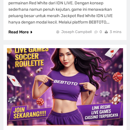
permainan Red White dari IDN LIVE. Dengan konsep
sederhana namun penuh kejutan, game ini menawarkan
peluang besar untuk meraih Jackpot Red White IDN LIVE
hanya dengan modal kecil. Melalui platform BEBTOTO,…
Read More
Joseph Campbell
0
3 mins