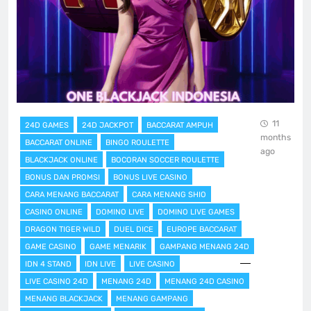
11
24D GAMES
24D JACKPOT
BACCARAT AMPUH
months
BACCARAT ONLINE
BINGO ROULETTE
ago
BLACKJACK ONLINE
BOCORAN SOCCER ROULETTE
BONUS DAN PROMSI
BONUS LIVE CASINO
CARA MENANG BACCARAT
CARA MENANG SHIO
CASINO ONLINE
DOMINO LIVE
DOMINO LIVE GAMES
DRAGON TIGER WILD
DUEL DICE
EUROPE BACCARAT
GAME CASINO
GAME MENARIK
GAMPANG MENANG 24D
IDN 4 STAND
IDN LIVE
LIVE CASINO
LIVE CASINO 24D
MENANG 24D
MENANG 24D CASINO
MENANG BLACKJACK
MENANG GAMPANG