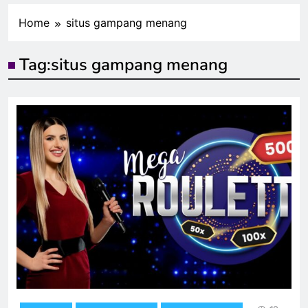
Home
situs gampang menang
Tag:
situs gampang menang