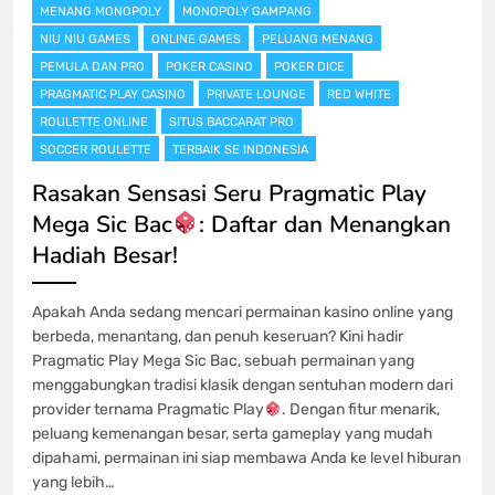
MENANG MONOPOLY
MONOPOLY GAMPANG
NIU NIU GAMES
ONLINE GAMES
PELUANG MENANG
PEMULA DAN PRO
POKER CASINO
POKER DICE
PRAGMATIC PLAY CASINO
PRIVATE LOUNGE
RED WHITE
ROULETTE ONLINE
SITUS BACCARAT PRO
SOCCER ROULETTE
TERBAIK SE INDONESIA
Rasakan Sensasi Seru Pragmatic Play
Mega Sic Bac
: Daftar dan Menangkan
Hadiah Besar!
Apakah Anda sedang mencari permainan kasino online yang
berbeda, menantang, dan penuh keseruan? Kini hadir
Pragmatic Play Mega Sic Bac, sebuah permainan yang
menggabungkan tradisi klasik dengan sentuhan modern dari
provider ternama Pragmatic Play
. Dengan fitur menarik,
peluang kemenangan besar, serta gameplay yang mudah
dipahami, permainan ini siap membawa Anda ke level hiburan
yang lebih…