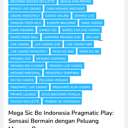
BOCORAN SOCCER ROULETTE
BONUS DAN PROMSI
BONUS LIVE CASINO
CARA MENANG BACCARAT
CASINO MONOPOLY
CASINO ONLINE
DOMINO LIVE
DRAGON TIGER WILD
EUROPE BACCARAT
GAME CASINO
GAME MENARIK
GAMES 12D
GAMES 24D LIVE CASINO
GAMES RACE BALL
GAMPANG MENANG 24D
IDN LIVE
LIVE CASINO
LIVE CASINO 24D
LIVE CASINO 48D
LIVE CASINO MONOPOLY
MEGA SIC BAC
MEGA SIC BO
MENANG 24D
MENANG GAMPANG
MENANG IDN 4 STAND
MENANG LIVE CASINO
MENANG MAKSIMAL
MONOPOLY GAMPANG
NIU NIU GAMES
PELUANG MENANG
PRAGMATIC LIVE CASINO
PRAGMATIC PLAY CASINO
PRIVATE LOUNGE
SITUS BACCARAT PEMULA
SOCCER ROULETTE
TERBAIK SE INDONESIA
Mega Sic Bo Indonesia Pragmatic Play:
Sensasi Bermain dengan Peluang