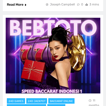
Read More
Joseph Campbell
0
3 mins
11
24D GAMES
24D JACKPOT
BACCARAT ONLINE
months