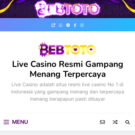
Skip
to
content
Live Casino Resmi Gampang
Menang Terpercaya
Live Casino adalah situs resmi live casino No 1 di
Indonesia yang gampang menang dan terpercaya
menang berapapun pasti dibayar
MENU