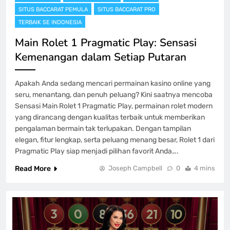
SITUS BACCARAT PEMULA
SITUS BACCARAT PRO
TERBAIK SE INDONESIA
Main Rolet 1 Pragmatic Play: Sensasi
Kemenangan dalam Setiap Putaran
Apakah Anda sedang mencari permainan kasino online yang
seru, menantang, dan penuh peluang? Kini saatnya mencoba
Sensasi Main Rolet 1 Pragmatic Play, permainan rolet modern
yang dirancang dengan kualitas terbaik untuk memberikan
pengalaman bermain tak terlupakan. Dengan tampilan
elegan, fitur lengkap, serta peluang menang besar, Rolet 1 dari
Pragmatic Play siap menjadi pilihan favorit Anda….
Read More
Joseph Campbell
0
4 mins