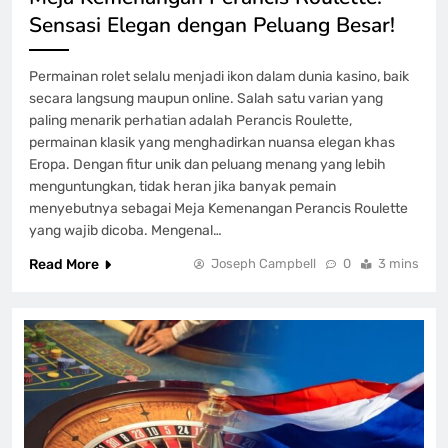
Sensasi Elegan dengan Peluang Besar!
Permainan rolet selalu menjadi ikon dalam dunia kasino, baik
secara langsung maupun online. Salah satu varian yang
paling menarik perhatian adalah Perancis Roulette,
permainan klasik yang menghadirkan nuansa elegan khas
Eropa. Dengan fitur unik dan peluang menang yang lebih
menguntungkan, tidak heran jika banyak pemain
menyebutnya sebagai Meja Kemenangan Perancis Roulette
yang wajib dicoba. Mengenal…
Read More
Joseph Campbell
0
3 mins