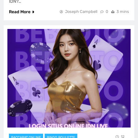
IDN?…
Read More
Joseph Campbell
0
3 mins
12
BACCARAT ONLINE
BINGO ROULETTE