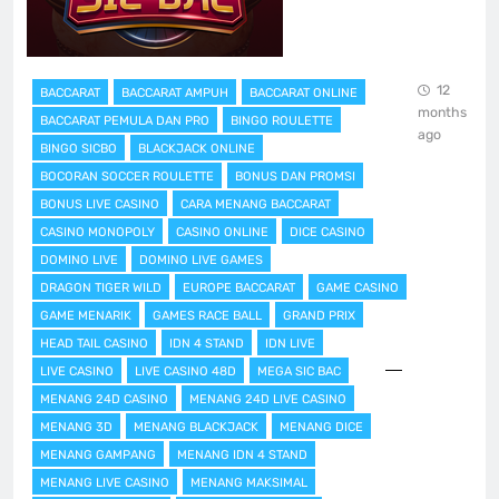
12
BACCARAT
BACCARAT AMPUH
BACCARAT ONLINE
months
BACCARAT PEMULA DAN PRO
BINGO ROULETTE
ago
BINGO SICBO
BLACKJACK ONLINE
BOCORAN SOCCER ROULETTE
BONUS DAN PROMSI
BONUS LIVE CASINO
CARA MENANG BACCARAT
CASINO MONOPOLY
CASINO ONLINE
DICE CASINO
DOMINO LIVE
DOMINO LIVE GAMES
DRAGON TIGER WILD
EUROPE BACCARAT
GAME CASINO
GAME MENARIK
GAMES RACE BALL
GRAND PRIX
HEAD TAIL CASINO
IDN 4 STAND
IDN LIVE
LIVE CASINO
LIVE CASINO 48D
MEGA SIC BAC
MENANG 24D CASINO
MENANG 24D LIVE CASINO
MENANG 3D
MENANG BLACKJACK
MENANG DICE
MENANG GAMPANG
MENANG IDN 4 STAND
MENANG LIVE CASINO
MENANG MAKSIMAL