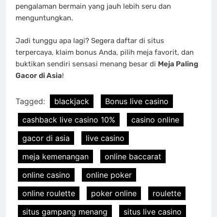
pengalaman bermain yang jauh lebih seru dan
menguntungkan.
Jadi tunggu apa lagi? Segera daftar di situs
terpercaya, klaim bonus Anda, pilih meja favorit, dan
buktikan sendiri sensasi menang besar di
Meja Paling
Gacor di Asia
!
Tagged:
blackjack
Bonus live casino
cashback live casino 10%
casino online
gacor di asia
live casino
meja kemenangan
online baccarat
online casino
online poker
online roulette
poker online
roulette
situs gampang menang
situs live casino