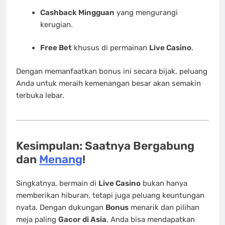
Cashback Mingguan
yang mengurangi
kerugian.
Free Bet
khusus di permainan
Live Casino
.
Dengan memanfaatkan bonus ini secara bijak, peluang
Anda untuk meraih kemenangan besar akan semakin
terbuka lebar.
Kesimpulan: Saatnya Bergabung
dan
Menang
!
Singkatnya, bermain di
Live Casino
bukan hanya
memberikan hiburan, tetapi juga peluang keuntungan
nyata. Dengan dukungan
Bonus
menarik dan pilihan
meja paling
Gacor di Asia
, Anda bisa mendapatkan