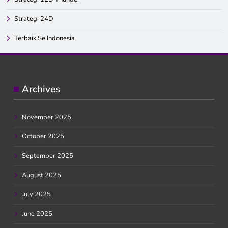
Strategi 24D
Terbaik Se Indonesia
Archives
November 2025
October 2025
September 2025
August 2025
July 2025
June 2025