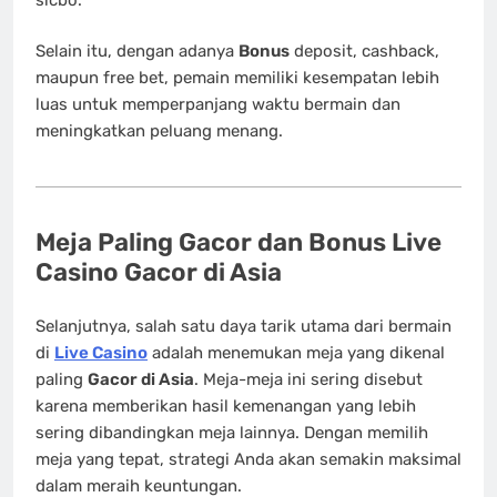
Selain itu, dengan adanya
Bonus
deposit, cashback,
maupun free bet, pemain memiliki kesempatan lebih
luas untuk memperpanjang waktu bermain dan
meningkatkan peluang menang.
Meja Paling Gacor dan Bonus Live
Casino Gacor di Asia
Selanjutnya, salah satu daya tarik utama dari bermain
di
Live Casino
adalah menemukan meja yang dikenal
paling
Gacor di Asia
. Meja-meja ini sering disebut
karena memberikan hasil kemenangan yang lebih
sering dibandingkan meja lainnya. Dengan memilih
meja yang tepat, strategi Anda akan semakin maksimal
dalam meraih keuntungan.