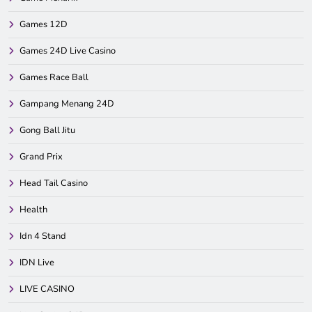
Games 12D
Games 24D Live Casino
Games Race Ball
Gampang Menang 24D
Gong Ball Jitu
Grand Prix
Head Tail Casino
Health
Idn 4 Stand
IDN Live
LIVE CASINO