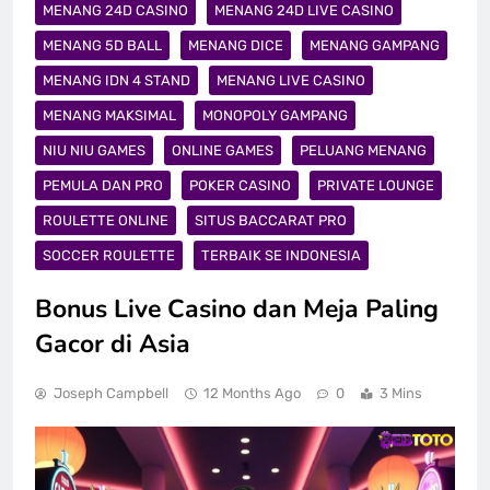
MENANG 24D CASINO
MENANG 24D LIVE CASINO
MENANG 5D BALL
MENANG DICE
MENANG GAMPANG
MENANG IDN 4 STAND
MENANG LIVE CASINO
MENANG MAKSIMAL
MONOPOLY GAMPANG
NIU NIU GAMES
ONLINE GAMES
PELUANG MENANG
PEMULA DAN PRO
POKER CASINO
PRIVATE LOUNGE
ROULETTE ONLINE
SITUS BACCARAT PRO
SOCCER ROULETTE
TERBAIK SE INDONESIA
Bonus Live Casino dan Meja Paling
Gacor di Asia
Joseph Campbell
12 Months Ago
0
3 Mins