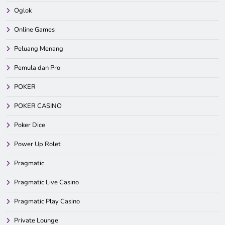
Oglok
Online Games
Peluang Menang
Pemula dan Pro
POKER
POKER CASINO
Poker Dice
Power Up Rolet
Pragmatic
Pragmatic Live Casino
Pragmatic Play Casino
Private Lounge