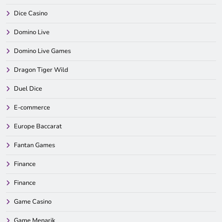
Dice Casino
Domino Live
Domino Live Games
Dragon Tiger Wild
Duel Dice
E-commerce
Europe Baccarat
Fantan Games
Finance
Finance
Game Casino
Game Menarik