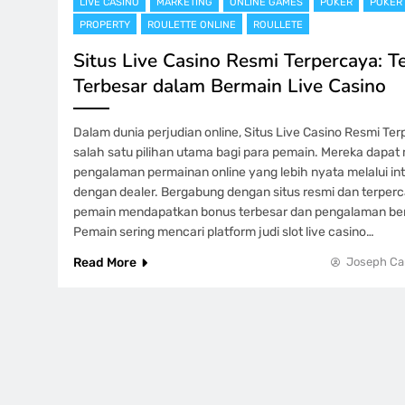
LIVE CASINO
MARKETING
ONLINE GAMES
POKER
POKER
PROPERTY
ROULETTE ONLINE
ROULLETE
Situs Live Casino Resmi Terpercaya:
Terbesar dalam Bermain Live Casino
Dalam dunia perjudian online, Situs Live Casino Resmi Te
salah satu pilihan utama bagi para pemain. Mereka dapa
pengalaman permainan online yang lebih nyata melalui in
dengan dealer. Bergabung dengan situs resmi dan terpe
pemain mendapatkan bonus terbesar dan pengalaman be
Pemain sering mencari platform judi slot live casino…
Read More
Joseph Ca