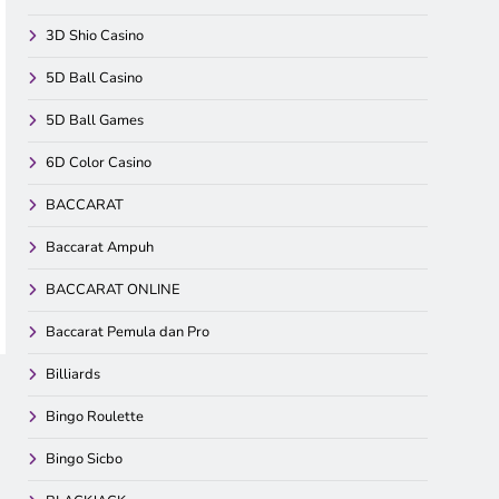
3D Shio Casino
5D Ball Casino
5D Ball Games
6D Color Casino
BACCARAT
Baccarat Ampuh
BACCARAT ONLINE
Baccarat Pemula dan Pro
Billiards
Bingo Roulette
Bingo Sicbo