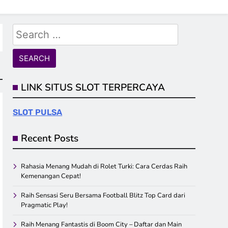
Search
for:
LINK SITUS SLOT TERPERCAYA
SLOT PULSA
Recent Posts
Rahasia Menang Mudah di Rolet Turki: Cara Cerdas Raih
Kemenangan Cepat!
Raih Sensasi Seru Bersama Football Blitz Top Card dari
Pragmatic Play!
Raih Menang Fantastis di Boom City – Daftar dan Main