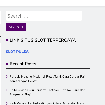
Search
for:
LINK SITUS SLOT TERPERCAYA
SLOT PULSA
Recent Posts
Rahasia Menang Mudah di Rolet Turki: Cara Cerdas Raih
Kemenangan Cepat!
Raih Sensasi Seru Bersama Football Blitz Top Card dari
Pragmatic Play!
Raih Menang Fantastis di Boom City – Daftar dan Main