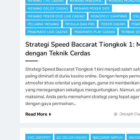
MENANG LIVE CASINO
MENANG MAKSIMAL
MENANG MONOPO
MENANG OGLOK CASINO
MENANG POKER DICE
MENANG POKER DICE LIVE CASINO
MONOPOLY GAMPANG
ONL
PELUANG MENANG
PEMULA DAN PRO
POKER CASINO
POWE
PRAGMATIC LIVE CASINO
PRAGMATIC PLAY CASINO
TERBAIK S
Strategi Speed Baccarat Tiongkok 1:
dengan Teknik Cerdas
Strategi Speed Baccarat Tiongkok 1 kini menjadi salah sa
paling diminati di dunia kasino online. Dengan tempo per
atmosfer khas oriental yang elegan, game ini memberikan
yang menegangkan sekaligus menguntungkan. Namun, unt
maksimal, Anda perlu memahami strategi yang tepat agar
dengan gaya permainan…
Read More
Joseph Ca
24D JACKPOT
6D COLOR CASINO
BACCARAT AMPUH
BACCA