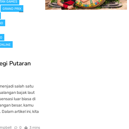
TAN GAMES
GRAND PRIX
ND
NO
ONLINE
egi Putaran
 menjadi salah satu
alangan bajak laut
nsasi luar biasa di
angan besar, kamu
Dalam artikel ini, kita
mpbell
0
3 mins