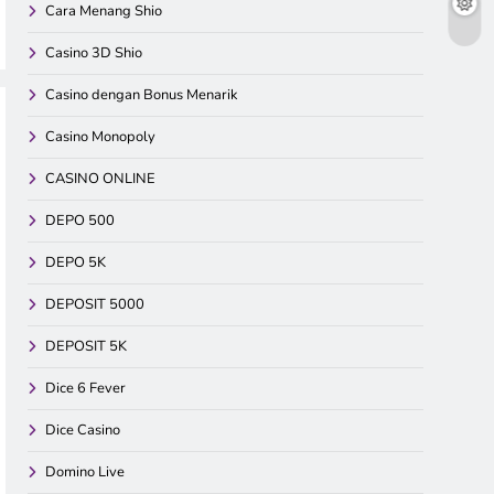
Cara Menang Shio
Casino 3D Shio
Casino dengan Bonus Menarik
Casino Monopoly
CASINO ONLINE
DEPO 500
DEPO 5K
DEPOSIT 5000
DEPOSIT 5K
Dice 6 Fever
Dice Casino
Domino Live