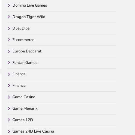
Domino Live Games
Dragon Tiger Wild
Duel Dice
E-commerce
Europe Baccarat
Fantan Games
Finance
Finance
Game Casino
Game Menarik
Games 12D
Games 24D Live Casino