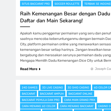
SITUS BACCARAT PRO
SOCCER ROULETTE
TERBAIK SE INDONE
Raih Kemenangan Besar dengan Dadu d
Daftar dan Main Sekarang!
Apakah kamu penggemar permainan yang seru dan penuh s
saatnya mencoba keberuntunganmu dengan bermain Da
City, platform permainan online yang menawarkan sensas
kemenangan besar setiap harinya. Jangan lewatkan kes
bergabung dan merasakan serunya permainan dadu yang 
Mengapa Memilih Dadu Kemenangan Dice City untuk Berm
Read More
Joseph Ca
24D GAMES
3D LIVE CASINO
3D SHIO CASINO
6D COLOR C
BACCARAT
BACCARAT AMPUH
BACCARAT ONLINE
BACCARAT PEMULA DAN PRO
CARA MAIN GRAND PRIX
CARA MENANG 6D COLOR
CARA MENANG BACCARAT
CASINO O