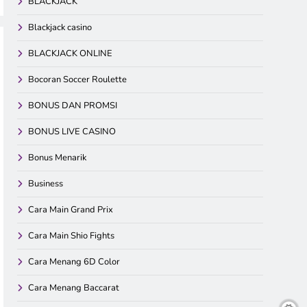
BLACKJACK
Blackjack casino
BLACKJACK ONLINE
Bocoran Soccer Roulette
BONUS DAN PROMSI
BONUS LIVE CASINO
Bonus Menarik
Business
Cara Main Grand Prix
Cara Main Shio Fights
Cara Menang 6D Color
Cara Menang Baccarat