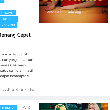
LY
INE GAMES
R UP ROLET
E INDONESIA
 Menang Cepat
tu varian baccarat
mainan yang cepat dan
 sensasi bermain
uk bisa meraih hasil
 dapat beradaptasi
mpbell
0
4 mins
10
RAT ONLINE