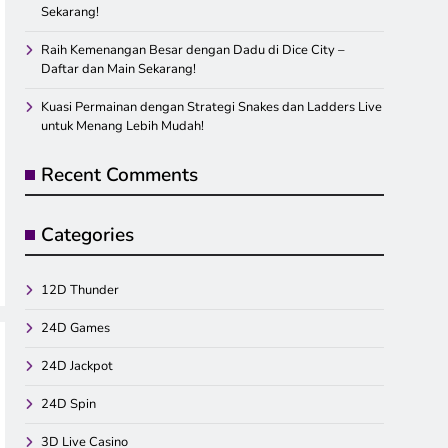
Sekarang!
Raih Kemenangan Besar dengan Dadu di Dice City –
Daftar dan Main Sekarang!
Kuasi Permainan dengan Strategi Snakes dan Ladders Live
untuk Menang Lebih Mudah!
Recent Comments
Categories
12D Thunder
24D Games
24D Jackpot
24D Spin
3D Live Casino