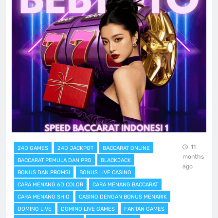
11
24D GAMES
24D JACKPOT
BACCARAT ONLINE
months
BACCARAT PEMULA DAN PRO
BLACKJACK
ago
BONUS DAN PROMSI
BONUS LIVE CASINO
CARA MENANG 6D COLOR
CARA MENANG BACCARAT
CARA MENANG SHIO
CASINO DENGAN BONUS MENARIK
DOMINO LIVE
DOMINO LIVE GAMES
FANTAN GAMES