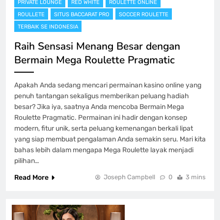
PRIVATE LOUNGE
RED WHITE
ROULETTE ONLINE
ROULLETE
SITUS BACCARAT PRO
SOCCER ROULETTE
TERBAIK SE INDONESIA
Raih Sensasi Menang Besar dengan
Bermain Mega Roulette Pragmatic
Apakah Anda sedang mencari permainan kasino online yang
penuh tantangan sekaligus memberikan peluang hadiah
besar? Jika iya, saatnya Anda mencoba Bermain Mega
Roulette Pragmatic. Permainan ini hadir dengan konsep
modern, fitur unik, serta peluang kemenangan berkali lipat
yang siap membuat pengalaman Anda semakin seru. Mari kita
bahas lebih dalam mengapa Mega Roulette layak menjadi
pilihan…
Read More
Joseph Campbell
0
3 mins