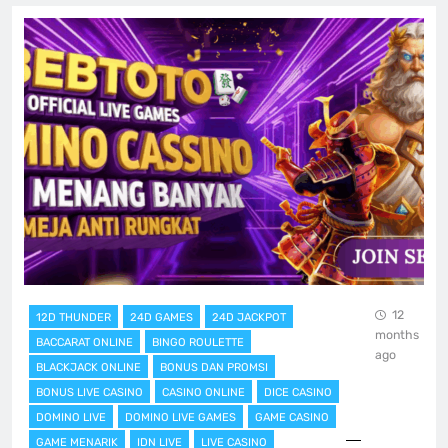
12
12D THUNDER
24D GAMES
24D JACKPOT
months
BACCARAT ONLINE
BINGO ROULETTE
ago
BLACKJACK ONLINE
BONUS DAN PROMSI
BONUS LIVE CASINO
CASINO ONLINE
DICE CASINO
DOMINO LIVE
DOMINO LIVE GAMES
GAME CASINO
GAME MENARIK
IDN LIVE
LIVE CASINO