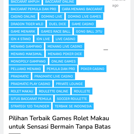
BACCARAT AMPUH
BACCARAT ONLINE
ago
BACCARAT PEMULA DAN PRO
CARA MENANG BACCARAT
CASINO ONLINE
DOMINO LIVE
DOMINO LIVE GAMES
DRAGON TIGER WILD
DUEL DICE
GAME CASINO
GAME MENARIK
GAMES RACE BALL
GONG BALL JITU
IDN 4 STAND
IDN LIVE
LIVE CASINO
MENANG GAMPANG
MENANG LIVE CASINO
MENANG MAKSIMAL
MENANG POKER DICE
MONOPOLY GAMPANG
ONLINE GAMES
PELUANG MENANG
PEMULA DAN PRO
POKER CASINO
PRAGMATIC
PRAGMATIC LIVE CASINO
PRAGMATIC PLAY CASINO
PRIVATE LOUNGE
ROLET MAKAU
ROULETTE ONLINE
ROULLETE
SITUS BACCARAT PEMULA
SOCCER ROULETTE
STRATEGI 12D THUNDER
TERBAIK SE INDONESIA
Pilihan Terbaik Games Rolet Makau
untuk Sensasi Bermain Tanpa Batas