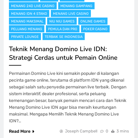
MENANG 24D LIVE CASINO
MENANG GAMPANG
MENANG IDN 4 STAND
MENANG LIVE CASINO
MENANG MAKSIMAL
NIU NIU GAMES
ONLINE GAMES
PELUANG MENANG
PEMULA DAN PRO
POKER CASINO
PRIVATE LOUNGE
TERBAIK SE INDONESIA
Teknik Menang Domino Live IDN:
Strategi Cerdas untuk Pemain Online
Permainan Domino Live kini semakin populer di kalangan
pecinta game online, terutama di platform IDN yang dikenal
sebagai salah satu penyedia permainan live terbaik. Dengan
sistem interaktif, dealer profesional, serta peluang
kemenangan besar, banyak pemain mencari cara dan Teknik
Menang Domino Live IDN agar bisa meraih keuntungan
maksimal. Mengapa Memilih Teknik Menang Domino Live
IDN?…
Read More
Joseph Campbell
0
3 mins