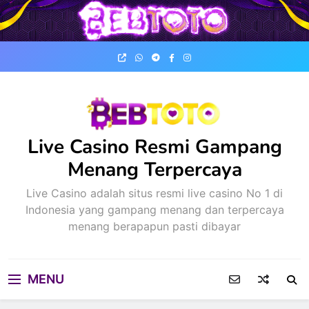
Skip
to
content
Live Casino Resmi Gampang
Menang Terpercaya
Live Casino adalah situs resmi live casino No 1 di
Indonesia yang gampang menang dan terpercaya
menang berapapun pasti dibayar
MENU