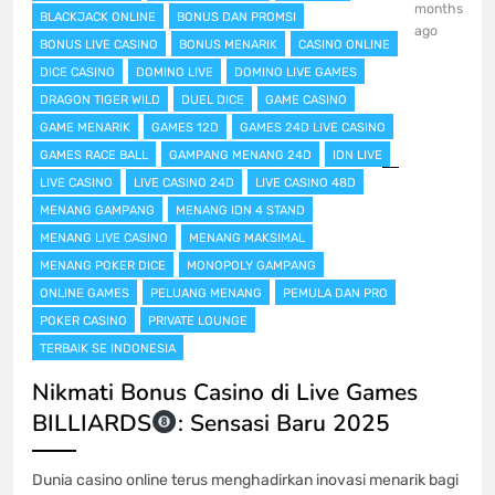
months
BLACKJACK ONLINE
BONUS DAN PROMSI
ago
BONUS LIVE CASINO
BONUS MENARIK
CASINO ONLINE
DICE CASINO
DOMINO LIVE
DOMINO LIVE GAMES
DRAGON TIGER WILD
DUEL DICE
GAME CASINO
GAME MENARIK
GAMES 12D
GAMES 24D LIVE CASINO
GAMES RACE BALL
GAMPANG MENANG 24D
IDN LIVE
LIVE CASINO
LIVE CASINO 24D
LIVE CASINO 48D
MENANG GAMPANG
MENANG IDN 4 STAND
MENANG LIVE CASINO
MENANG MAKSIMAL
MENANG POKER DICE
MONOPOLY GAMPANG
ONLINE GAMES
PELUANG MENANG
PEMULA DAN PRO
POKER CASINO
PRIVATE LOUNGE
TERBAIK SE INDONESIA
Nikmati Bonus Casino di Live Games
BILLIARDS
: Sensasi Baru 2025
Dunia casino online terus menghadirkan inovasi menarik bagi