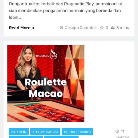
Dengan kualitas terbaik dari Pragmatic Play, permainan ini
siap memberikan pengalaman bermain yang berbeda dan
lebih…
Read More
Joseph Campbell
0
3 mins
11
24D SPIN
3D LIVE CASINO
5D BALL CASINO
months