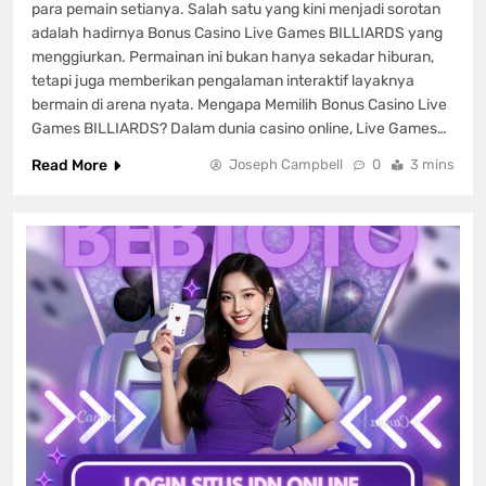
para pemain setianya. Salah satu yang kini menjadi sorotan
adalah hadirnya Bonus Casino Live Games BILLIARDS yang
menggiurkan. Permainan ini bukan hanya sekadar hiburan,
tetapi juga memberikan pengalaman interaktif layaknya
bermain di arena nyata. Mengapa Memilih Bonus Casino Live
Games BILLIARDS? Dalam dunia casino online, Live Games…
Read More
Joseph Campbell
0
3 mins