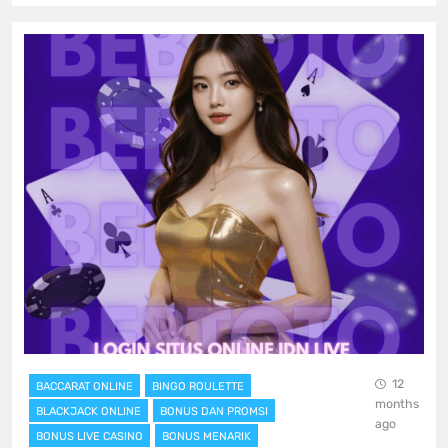
12
BACCARAT ONLINE
BINGO ROULETTE
months
BLACKJACK ONLINE
BONUS DAN PROMSI
ago
BONUS LIVE CASINO
BONUS MENARIK