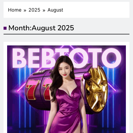
Home
2025
August
Month:
August 2025