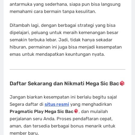
antarmuka yang sederhana, siapa pun bisa langsung
memahami cara bermain tanpa kesulitan.
Ditambah lagi, dengan berbagai strategi yang bisa
dipelajari, peluang untuk meraih kemenangan besar
semakin terbuka lebar. Jadi, tidak hanya sekadar
hiburan, permainan ini juga bisa menjadi kesempatan
emas untuk mendapatkan keuntungan nyata.
Daftar Sekarang dan Nikmati Mega Sic Bac
Jangan biarkan kesempatan ini berlalu begitu saja!
Segera daftar di
situs resmi
yang menghadirkan
Pragmatic Play Mega Sic Bac
, dan mulailah
perjalanan seru Anda. Proses pendaftaran cepat,
aman, dan tersedia berbagai bonus menarik untuk
member baru.