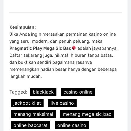
Kesimpulan:
Jika Anda ingin merasakan permainan kasino online
yang seru, modern, dan penuh peluang, maka
Pragmatic Play Mega Sic Bac
adalah jawabannya.
Daftar sekarang juga, nikmati hiburan tanpa batas,
dan buktikan sendiri bagaimana rasanya
memenangkan hadiah besar hanya dengan beberapa
langkah mudah.
Tagged:
blackjack
casino online
jackpot kilat
live casino
menang maksimal
menang mega sic bac
online baccarat
online casino