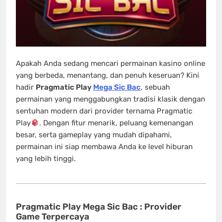
Apakah Anda sedang mencari permainan kasino online
yang berbeda, menantang, dan penuh keseruan? Kini
hadir
Pragmatic Play
Mega Sic Bac
, sebuah
permainan yang menggabungkan tradisi klasik dengan
sentuhan modern dari provider ternama Pragmatic
Play
. Dengan fitur menarik, peluang kemenangan
besar, serta gameplay yang mudah dipahami,
permainan ini siap membawa Anda ke level hiburan
yang lebih tinggi.
Pragmatic Play Mega Sic Bac : Provider
Game Terpercaya