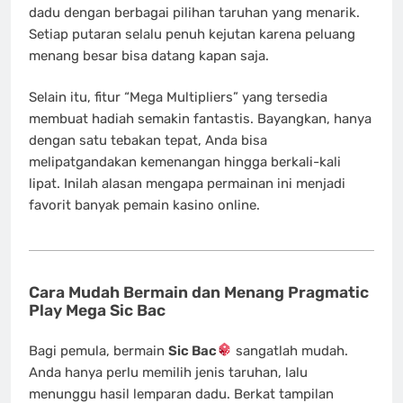
dadu dengan berbagai pilihan taruhan yang menarik.
Setiap putaran selalu penuh kejutan karena peluang
menang besar bisa datang kapan saja.
Selain itu, fitur “Mega Multipliers” yang tersedia
membuat hadiah semakin fantastis. Bayangkan, hanya
dengan satu tebakan tepat, Anda bisa
melipatgandakan kemenangan hingga berkali-kali
lipat. Inilah alasan mengapa permainan ini menjadi
favorit banyak pemain kasino online.
Cara Mudah Bermain dan Menang Pragmatic
Play Mega Sic Bac
Bagi pemula, bermain
Sic Bac
sangatlah mudah.
Anda hanya perlu memilih jenis taruhan, lalu
menunggu hasil lemparan dadu. Berkat tampilan