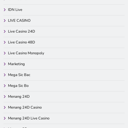
IDN Live
LIVE CASINO
Live Casino 24D
Live Casino 48D
Live Casino Monopoly
Marketing
Mega Sic Bac
Mega Sic Bo
Menang 24D
Menang 24D Casino
Menang 24D Live Casino