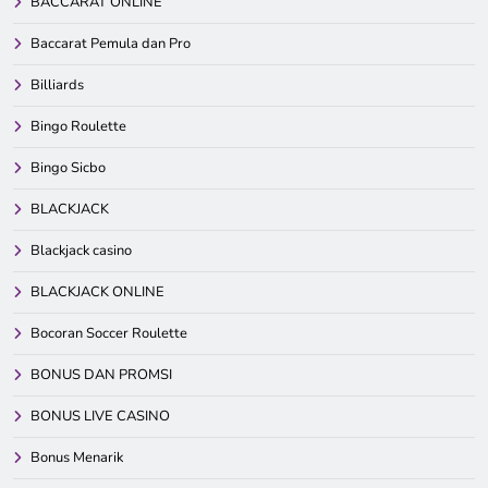
BACCARAT ONLINE
Baccarat Pemula dan Pro
Billiards
Bingo Roulette
Bingo Sicbo
BLACKJACK
Blackjack casino
BLACKJACK ONLINE
Bocoran Soccer Roulette
BONUS DAN PROMSI
BONUS LIVE CASINO
Bonus Menarik