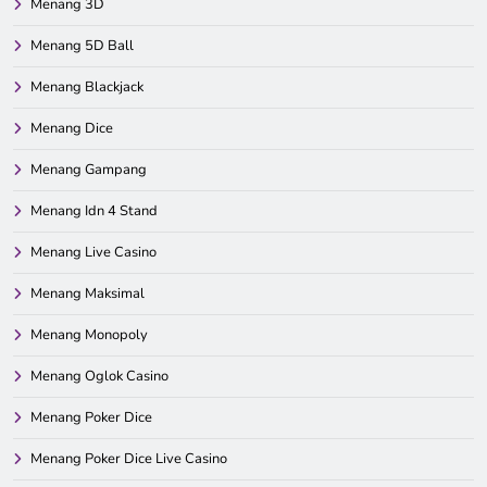
Menang 3D
Menang 5D Ball
Menang Blackjack
Menang Dice
Menang Gampang
Menang Idn 4 Stand
Menang Live Casino
Menang Maksimal
Menang Monopoly
Menang Oglok Casino
Menang Poker Dice
Menang Poker Dice Live Casino