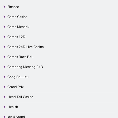
Finance
Game Casino
Game Menarik
Games 12D
Games 24D Live Casino
Games Race Ball
Gampang Menang 24D
Gong Ball Jitu
Grand Prix
Head Tail Casino
Health
Idn 4 Stand