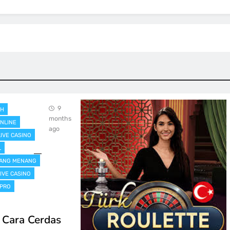
9
UH
months
NLINE
ago
LIVE CASINO
L
ANG MENANG
IVE CASINO
 PRO
 Cara Cerdas