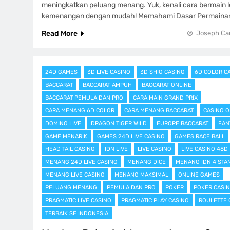
meningkatkan peluang menang. Yuk, kenali cara bermain l
kemenangan dengan mudah! Memahami Dasar Permainan
Read More
Joseph Ca
24D GAMES
3D LIVE CASINO
3D SHIO CASINO
6D COLOR C
BACCARAT
BACCARAT AMPUH
BACCARAT ONLINE
BACCARAT PEMULA DAN PRO
CARA MAIN GRAND PRIX
CARA MENANG 6D COLOR
CARA MENANG BACCARAT
CASINO O
DOMINO LIVE
DRAGON TIGER WILD
EUROPE BACCARAT
FAN
GAME MENARIK
GAMES 24D LIVE CASINO
GAMES RACE BALL
HEAD TAIL CASINO
IDN LIVE
LIVE CASINO
LIVE CASINO 48D
MENANG 24D LIVE CASINO
MENANG DICE
MENANG IDN 4 STA
MENANG LIVE CASINO
MENANG MAKSIMAL
ONLINE GAMES
PELUANG MENANG
PEMULA DAN PRO
POKER
POKER CASI
PRAGMATIC LIVE CASINO
PRAGMATIC PLAY CASINO
ROULETTE 
TERBAIK SE INDONESIA