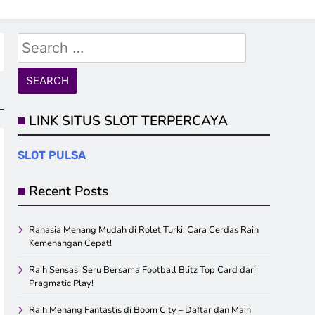
Search
for:
LINK SITUS SLOT TERPERCAYA
SLOT PULSA
Recent Posts
Rahasia Menang Mudah di Rolet Turki: Cara Cerdas Raih
Kemenangan Cepat!
Raih Sensasi Seru Bersama Football Blitz Top Card dari
Pragmatic Play!
Raih Menang Fantastis di Boom City – Daftar dan Main