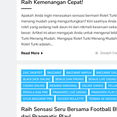
Raih Kemenangan Cepat!
Apakah Anda ingin merasakan sensasi bermain Rolet Turk
menang mudah yang menguntungkan? Kini saatnya Anda
rolet yang sedang naik daun ini dan nikmati keseruan sek
besar. Artikel ini akan mengajak Anda untuk mengenal leb
Turki Menang Mudah. Mengapa Rolet Turki Menang Mudah 
Rolet Turki adalah…
Read More
Joseph Ca
24D JACKPOT
BACCARAT
BACCARAT AMPUH
BACCARAT ONL
BLACKJACK ONLINE
BONUS DAN PROMSI
BONUS LIVE CASINO
CASINO ONLINE
MENANG MAKSIMAL
ONLINE GAMES
PELU
PEMULA DAN PRO
PRAGMATIC LIVE CASINO
PRAGMATIC PLAY 
SITUS BACCARAT PRO
SOCCER ROULETTE
TERBAIK SE INDONE
Raih Sensasi Seru Bersama Football Bl
dari Pragmatic Play!