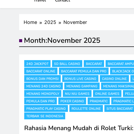
Home
2025
November
Month:
November 2025
24D JACKPOT
5D BALL CASINO
BACCARAT
BACCARAT AMP
BACCARAT ONLINE
BACCARAT PEMULA DAN PRO
BLACKJACK O
BONUS DAN PROMSI
BONUS LIVE CASINO
CASINO ONLINE
MENANG 24D CASINO
MENANG GAMPANG
MENANG MAKSIMA
MENANG MONOPOLY
NIU NIU GAMES
ONLINE GAMES
PELU
PEMULA DAN PRO
POKER CASINO
PRAGMATIC
PRAGMATIC L
PRAGMATIC PLAY CASINO
ROULETTE ONLINE
SITUS BACCARAT
TERBAIK SE INDONESIA
Rahasia Menang Mudah di Rolet Turki: