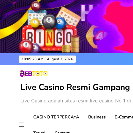
Skip
to
content
10:05:24 AM
August 7, 2026
Live Casino Resmi Gampang
Live Casino adalah situs resmi live casino No 1
CASINO TERPERCAYA
Business
E-Comme
Travel
Contact