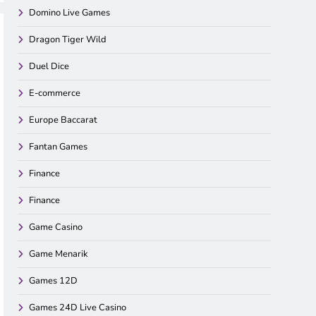
Domino Live Games
Dragon Tiger Wild
Duel Dice
E-commerce
Europe Baccarat
Fantan Games
Finance
Finance
Game Casino
Game Menarik
Games 12D
Games 24D Live Casino