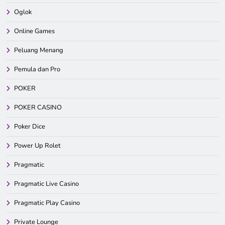
Oglok
Online Games
Peluang Menang
Pemula dan Pro
POKER
POKER CASINO
Poker Dice
Power Up Rolet
Pragmatic
Pragmatic Live Casino
Pragmatic Play Casino
Private Lounge