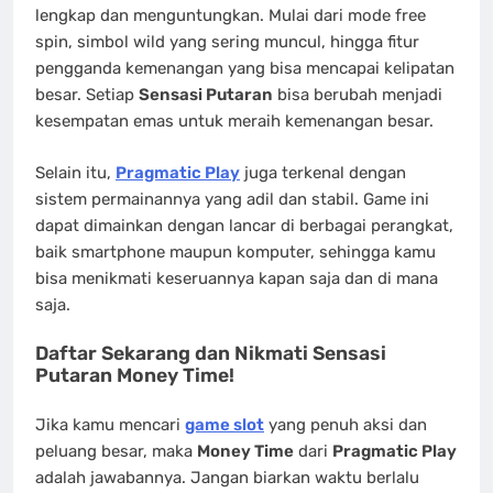
lengkap dan menguntungkan. Mulai dari mode free
spin, simbol wild yang sering muncul, hingga fitur
pengganda kemenangan yang bisa mencapai kelipatan
besar. Setiap
Sensasi Putaran
bisa berubah menjadi
kesempatan emas untuk meraih kemenangan besar.
Selain itu,
Pragmatic Play
juga terkenal dengan
sistem permainannya yang adil dan stabil. Game ini
dapat dimainkan dengan lancar di berbagai perangkat,
baik smartphone maupun komputer, sehingga kamu
bisa menikmati keseruannya kapan saja dan di mana
saja.
Daftar Sekarang dan Nikmati Sensasi
Putaran Money Time!
Jika kamu mencari
game slot
yang penuh aksi dan
peluang besar, maka
Money Time
dari
Pragmatic Play
adalah jawabannya. Jangan biarkan waktu berlalu