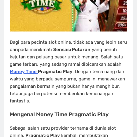
Bagi para pecinta slot online, tidak ada yang lebih seru
daripada menikmati
Sensasi Putaran
yang penuh
kejutan dan peluang besar untuk menang. Salah satu
game terbaru yang sedang ramai dibicarakan adalah
Money Time
Pragmatic Play
. Dengan tema uang dan
waktu yang berpadu sempurna, game ini menawarkan
pengalaman bermain yang bukan hanya menghibur,
tetapi juga berpotensi memberikan kemenangan
fantastis.
Mengenal Money Time Pragmatic Play
Sebagai salah satu provider ternama di dunia slot
online,
Pragmatic Play
kembali membuktikan