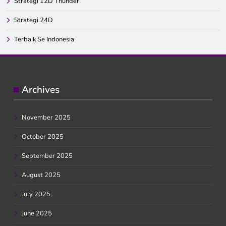
Strategi 12D Thunder
Strategi 24D
Terbaik Se Indonesia
Archives
November 2025
October 2025
September 2025
August 2025
July 2025
June 2025