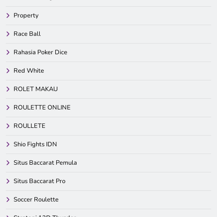
Property
Race Ball
Rahasia Poker Dice
Red White
ROLET MAKAU
ROULETTE ONLINE
ROULLETE
Shio Fights IDN
Situs Baccarat Pemula
Situs Baccarat Pro
Soccer Roulette