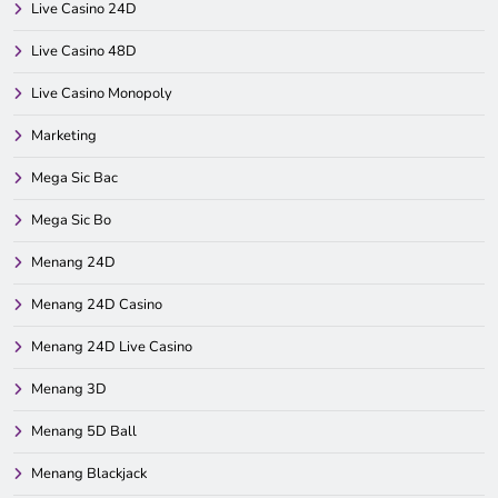
Live Casino 24D
Live Casino 48D
Live Casino Monopoly
Marketing
Mega Sic Bac
Mega Sic Bo
Menang 24D
Menang 24D Casino
Menang 24D Live Casino
Menang 3D
Menang 5D Ball
Menang Blackjack