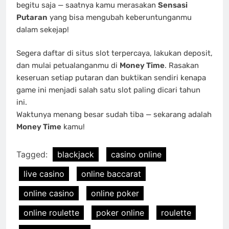
begitu saja — saatnya kamu merasakan
Sensasi
Putaran
yang bisa mengubah keberuntunganmu
dalam sekejap!
Segera daftar di situs slot terpercaya, lakukan deposit,
dan mulai petualanganmu di
Money Time
. Rasakan
keseruan setiap putaran dan buktikan sendiri kenapa
game ini menjadi salah satu slot paling dicari tahun
ini.
Waktunya menang besar sudah tiba — sekarang adalah
Money Time
kamu!
Tagged:
blackjack
casino online
live casino
online baccarat
online casino
online poker
online roulette
poker online
roulette