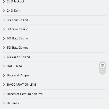
24D Jackpot
24D Spin
3D Live Casino
3D Shio Casino
5D Ball Casino
5D Ball Games
6D Color Casino
BACCARAT
Baccarat Ampuh
BACCARAT ONLINE
Baccarat Pemula dan Pro
Billiards