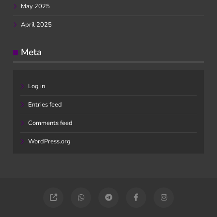
May 2025
April 2025
Meta
Log in
Entries feed
Comments feed
WordPress.org