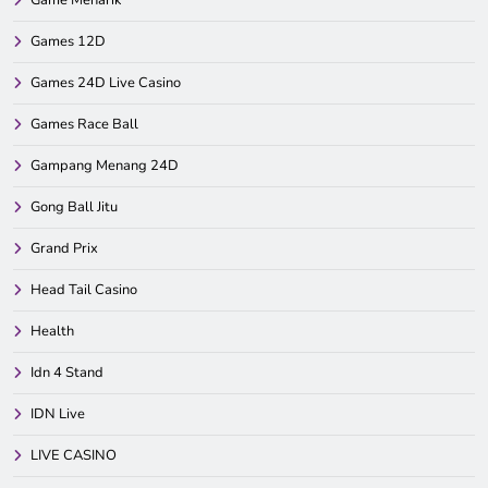
Games 12D
Games 24D Live Casino
Games Race Ball
Gampang Menang 24D
Gong Ball Jitu
Grand Prix
Head Tail Casino
Health
Idn 4 Stand
IDN Live
LIVE CASINO