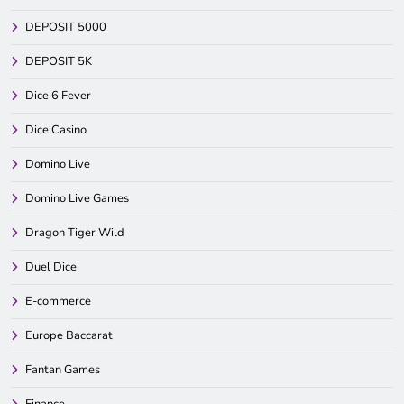
DEPOSIT 5000
DEPOSIT 5K
Dice 6 Fever
Dice Casino
Domino Live
Domino Live Games
Dragon Tiger Wild
Duel Dice
E-commerce
Europe Baccarat
Fantan Games