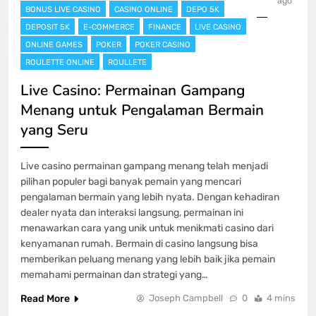
ago
BONUS LIVE CASINO
CASINO ONLINE
DEPO 5K
DEPOSIT 5K
E-COMMERCE
FINANCE
LIVE CASINO
ONLINE GAMES
POKER
POKER CASINO
ROULETTE ONLINE
ROULLETE
Live Casino: Permainan Gampang
Menang untuk Pengalaman Bermain
yang Seru
Live casino permainan gampang menang telah menjadi
pilihan populer bagi banyak pemain yang mencari
pengalaman bermain yang lebih nyata. Dengan kehadiran
dealer nyata dan interaksi langsung, permainan ini
menawarkan cara yang unik untuk menikmati casino dari
kenyamanan rumah. Bermain di casino langsung bisa
memberikan peluang menang yang lebih baik jika pemain
memahami permainan dan strategi yang…
Read More
Joseph Campbell
0
4 mins