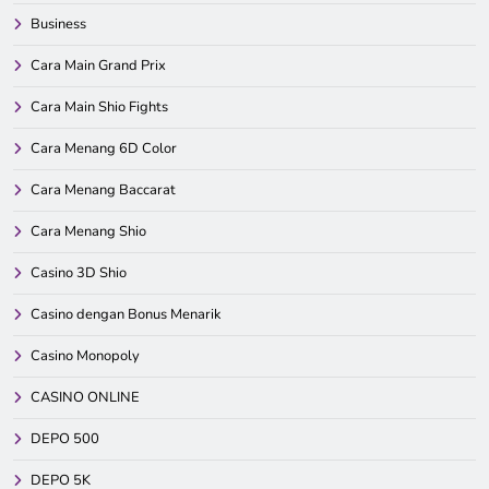
Business
Cara Main Grand Prix
Cara Main Shio Fights
Cara Menang 6D Color
Cara Menang Baccarat
Cara Menang Shio
Casino 3D Shio
Casino dengan Bonus Menarik
Casino Monopoly
CASINO ONLINE
DEPO 500
DEPO 5K