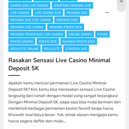
GAMES 24D LIVE CASINO
GAMPANG MENANG 24D
LIVE CASINO
LIVE CASINO 24D
MENANG 24D
MENANG 24D LIVE CASINO
MENANG DICE
MENANG LIVE CASINO
MENANG POKER DICE
MENANG POKER DICE LIVE CASINO
ONLINE GAMES
POKER
POKER CASINO
POKER DICE
RAHASIA POKER DICE
ROULETTE ONLINE
ROULLETE
STRATEGI 24D
Rasakan Sensasi Live Casino Minimal
Deposit 5K
Apakah kamu mencari permainan Live Casino Minimal
Deposit 5K? Kini, kamu bisa merasakan sensasi Live Casino
langsung dari rumah dengan modal yang sangat terjangkau!
Dengan Minimal Deposit 5K, siapa saja bisa mulai bermain dan
menikmati berbagai permainan kasino favorit tanpa harus
khawatir soal biaya besar. Yuk, simak alasan mengapa kamu
harus segera daftar dan mulai…