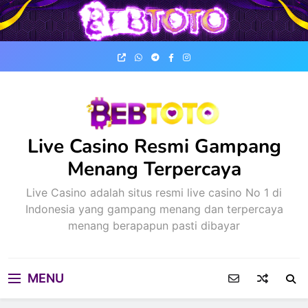
Skip
to
content
Live Casino Resmi Gampang
Menang Terpercaya
Live Casino adalah situs resmi live casino No 1 di
Indonesia yang gampang menang dan terpercaya
menang berapapun pasti dibayar
MENU