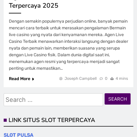
Terpercaya 2025
Dengan semakin populernya perjudian online, banyak pemain
mencari cara terbaik untuk merasakan pengalaman Bermain
live casino yang nyata dari kenyamanan mereka. Agen Live
Casino Terbaik menawarkan interaksi langsung dengan dealer
nyata dan pemain lain, memberikan suasana yang serupa
dengan Live Casino fisik. Dalam dunia digital saat ini,
menemukan agen resmi yang terpercaya menjadi sangat
penting untuk memastikan…
Read More
Joseph Campbell
0
4 mins
Search
for:
LINK SITUS SLOT TERPERCAYA
SLOT PULSA