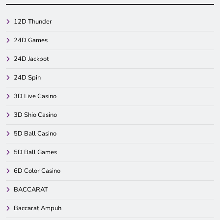
12D Thunder
24D Games
24D Jackpot
24D Spin
3D Live Casino
3D Shio Casino
5D Ball Casino
5D Ball Games
6D Color Casino
BACCARAT
Baccarat Ampuh