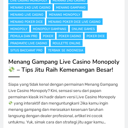
LIVE CASINO MONOPOLY
MENANG 24D CASINO
MENANG 24D LIVE CASINO
MENANG GAMPANG
MENANG LIVE CASINO
MENANG MONOPOLY
MENANG POKER DICE
MENANG POKER DICE LIVE CASINO
MONOPOLY
MONOPOLY GAMPANG
ONLINE GAMES
PEMULA DAN PRO
POKER
POKER CASINO
POKER DICE
PRAGMATIC LIVE CASINO
ROULETTE ONLINE
SITUS BACCARAT PRO
TERBAIK SE INDONESIA
Menang Gampang Live Casino Monopoly
– Tips Jitu Raih Kemenangan Besar!
Siapa yang tidak kenal dengan permainan Menang Gampang
Live Casino Monopoly? Kini, sensasi seru dari papan
permainan klasik ini hadir dalam versi Live Casino Monopoly
yang interaktif dan menguntungkan! Jika kamu ingin
menang gampang dan merasakan keseruan taruhan
langsung dengan dealer profesional, artikel ini cocok
untukmu. Yuk, simak cara dan strategi jitu agar kamu…