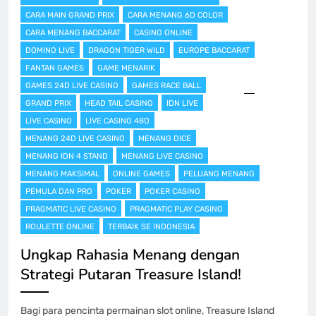
CARA MAIN GRAND PRIX
CARA MENANG 6D COLOR
CARA MENANG BACCARAT
CASINO ONLINE
DOMINO LIVE
DRAGON TIGER WILD
EUROPE BACCARAT
FANTAN GAMES
GAME MENARIK
GAMES 24D LIVE CASINO
GAMES RACE BALL
GRAND PRIX
HEAD TAIL CASINO
IDN LIVE
LIVE CASINO
LIVE CASINO 48D
MENANG 24D LIVE CASINO
MENANG DICE
MENANG IDN 4 STAND
MENANG LIVE CASINO
MENANG MAKSIMAL
ONLINE GAMES
PELUANG MENANG
PEMULA DAN PRO
POKER
POKER CASINO
PRAGMATIC LIVE CASINO
PRAGMATIC PLAY CASINO
ROULETTE ONLINE
TERBAIK SE INDONESIA
Ungkap Rahasia Menang dengan
Strategi Putaran Treasure Island!
Bagi para pencinta permainan slot online, Treasure Island