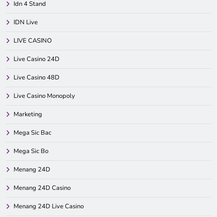
Idn 4 Stand
IDN Live
LIVE CASINO
Live Casino 24D
Live Casino 48D
Live Casino Monopoly
Marketing
Mega Sic Bac
Mega Sic Bo
Menang 24D
Menang 24D Casino
Menang 24D Live Casino