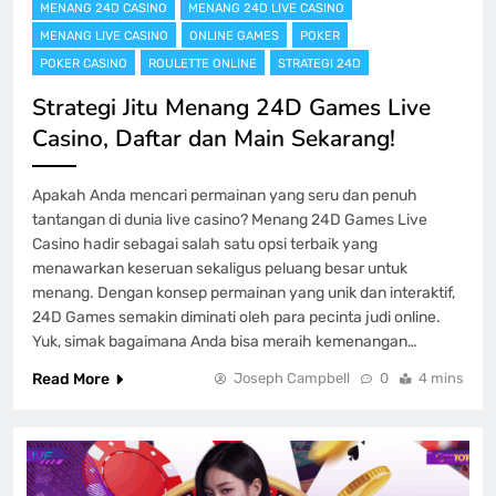
MENANG 24D CASINO
MENANG 24D LIVE CASINO
MENANG LIVE CASINO
ONLINE GAMES
POKER
POKER CASINO
ROULETTE ONLINE
STRATEGI 24D
Strategi Jitu Menang 24D Games Live
Casino, Daftar dan Main Sekarang!
Apakah Anda mencari permainan yang seru dan penuh
tantangan di dunia live casino? Menang 24D Games Live
Casino hadir sebagai salah satu opsi terbaik yang
menawarkan keseruan sekaligus peluang besar untuk
menang. Dengan konsep permainan yang unik dan interaktif,
24D Games semakin diminati oleh para pecinta judi online.
Yuk, simak bagaimana Anda bisa meraih kemenangan…
Read More
Joseph Campbell
0
4 mins