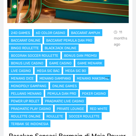
11
24D GAMES
6D COLOR CASINO
BACCARAT AMPUH
months
BACCARAT ONLINE
BACCARAT PEMULA DAN PRO
ago
BINGO ROULETTE
BLACKJACK ONLINE
BOCORAN SOCCER ROULETTE
BONUS DAN PROMSI
BONUS LIVE CASINO
GAME CASINO
GAME MENARIK
LIVE CASINO
MEGA SIC BAC
MEGA SIC BO
MENANG DICE
MENANG GAMPANG
MENANG MAKSIMAL
MONOPOLY GAMPANG
ONLINE GAMES
PELUANG MENANG
PEMULA DAN PRO
POKER CASINO
POWER UP ROLET
PRAGMATIC LIVE CASINO
PRAGMATIC PLAY CASINO
PRIVATE LOUNGE
RED WHITE
ROULETTE ONLINE
ROULLETE
SOCCER ROULETTE
TERBAIK SE INDONESIA
Rasakan Sensasi Bermain di Meja Power