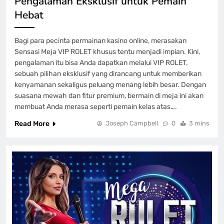
Pengalaman Eksklusif untuk Pemain
Hebat
Bagi para pecinta permainan kasino online, merasakan
Sensasi Meja VIP ROLET khusus tentu menjadi impian. Kini,
pengalaman itu bisa Anda dapatkan melalui VIP ROLET,
sebuah pilihan eksklusif yang dirancang untuk memberikan
kenyamanan sekaligus peluang menang lebih besar. Dengan
suasana mewah dan fitur premium, bermain di meja ini akan
membuat Anda merasa seperti pemain kelas atas….
Read More
Joseph Campbell
0
3 mins