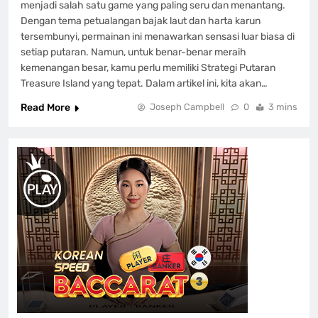
menjadi salah satu game yang paling seru dan menantang.
Dengan tema petualangan bajak laut dan harta karun
tersembunyi, permainan ini menawarkan sensasi luar biasa di
setiap putaran. Namun, untuk benar-benar meraih
kemenangan besar, kamu perlu memiliki Strategi Putaran
Treasure Island yang tepat. Dalam artikel ini, kita akan…
Read More
Joseph Campbell
0
3 mins