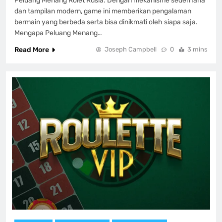
Peluang Menang Rolet Rusia. Dengan mekanisme sederhana
dan tampilan modern, game ini memberikan pengalaman
bermain yang berbeda serta bisa dinikmati oleh siapa saja.
Mengapa Peluang Menang…
Read More
Joseph Campbell
0
3 mins