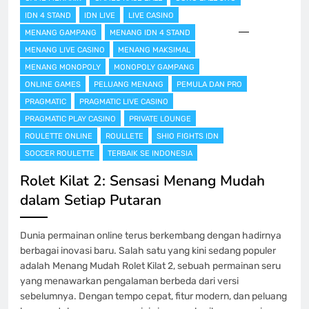
IDN 4 STAND
IDN LIVE
LIVE CASINO
MENANG GAMPANG
MENANG IDN 4 STAND
MENANG LIVE CASINO
MENANG MAKSIMAL
MENANG MONOPOLY
MONOPOLY GAMPANG
ONLINE GAMES
PELUANG MENANG
PEMULA DAN PRO
PRAGMATIC
PRAGMATIC LIVE CASINO
PRAGMATIC PLAY CASINO
PRIVATE LOUNGE
ROULETTE ONLINE
ROULLETE
SHIO FIGHTS IDN
SOCCER ROULETTE
TERBAIK SE INDONESIA
Rolet Kilat 2: Sensasi Menang Mudah
dalam Setiap Putaran
Dunia permainan online terus berkembang dengan hadirnya
berbagai inovasi baru. Salah satu yang kini sedang populer
adalah Menang Mudah Rolet Kilat 2, sebuah permainan seru
yang menawarkan pengalaman berbeda dari versi
sebelumnya. Dengan tempo cepat, fitur modern, dan peluang