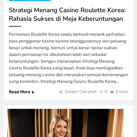
Strategi Menang Casino Roulette Korea:
Rahasia Sukses di Meja Keberuntungan
Permainan Roulette Korea selalu berhasil menarik perhatian
para penggemar kasino karena keanggunannya dan peluang
besar untuk menang. Namun, untuk benar-benar sukses
dalam permainan ini, dibutuhkan lebih dari sekadar
keberuntungan. Dengan menerapkan Strategi Menang
Casino Roulette Korea yang tepat, Anda bisa meningkatkan
peluang menang casino dan merasakan sensasi kemenangan
yang konsisten. Strategi Menang Casino Roulette Korea…
Read More
Joseph Campbell
0
3 mins