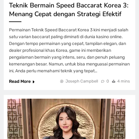
Teknik Bermain Speed Baccarat Korea 3:
Menang Cepat dengan Strategi Efektif
Permainan Teknik Speed Baccarat Korea 3 kini menjadi salah
satu varian baccarat paling diminati di dunia kasino online.
Dengan tempo permainan yang cepat, tampilan elegan, dan
dealer profesional khas Korea, game ini memberikan
pengalaman bermain yang intens, seru, dan penuh peluang
kemenangan besar. Namun, untuk bisa menguasai permainan
ini, Anda perlu memahami teknik yang tepat…
Read More
Joseph Campbell
0
4 mins