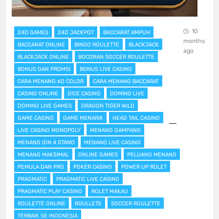
10
24D GAMES
24D JACKPOT
BACCARAT AMPUH
months
BACCARAT ONLINE
BINGO ROULETTE
BLACKJACK
ago
BLACKJACK ONLINE
BOCORAN SOCCER ROULETTE
BONUS DAN PROMSI
BONUS LIVE CASINO
CARA MENANG 6D COLOR
CARA MENANG BACCARAT
CASINO ONLINE
DICE CASINO
DOMINO LIVE
DOMINO LIVE GAMES
DRAGON TIGER WILD
GAME CASINO
GAME MENARIK
HEAD TAIL CASINO
LIVE CASINO MONOPOLY
MENANG GAMPANG
MENANG IDN 4 STAND
MENANG LIVE CASINO
MENANG MAKSIMAL
ONLINE GAMES
PELUANG MENANG
PEMULA DAN PRO
POKER CASINO
POWER UP ROLET
PRAGMATIC
PRAGMATIC LIVE CASINO
PRAGMATIC PLAY CASINO
ROLET MAKAU
ROULETTE ONLINE
ROULLETE
SOCCER ROULETTE
TERBAIK SE INDONESIA