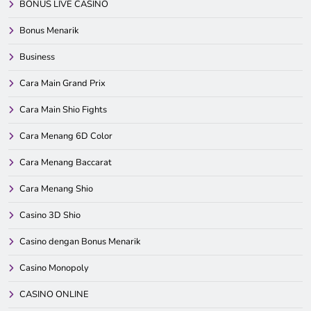
BONUS LIVE CASINO
Bonus Menarik
Business
Cara Main Grand Prix
Cara Main Shio Fights
Cara Menang 6D Color
Cara Menang Baccarat
Cara Menang Shio
Casino 3D Shio
Casino dengan Bonus Menarik
Casino Monopoly
CASINO ONLINE