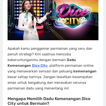
Apakah kamu penggemar permainan yang seru dan
penuh strategi? Kini saatnya mencoba
keberuntunganmu dengan bermain
Dadu
Kemenangan
Dice City
, platform permainan online
yang menawarkan sensasi dan peluang
kemenangan
besar setiap harinya. Jangan lewatkan kesempatan
emas untuk bergabung dan merasakan serunya
permainan dadu yang menantang ini!
Mengapa Memilih Dadu Kemenangan Dice
City untuk Bermain?