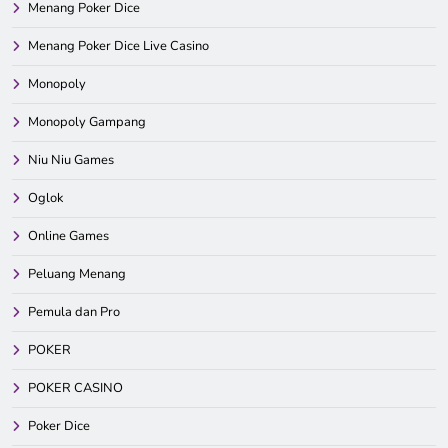
Menang Poker Dice
Menang Poker Dice Live Casino
Monopoly
Monopoly Gampang
Niu Niu Games
Oglok
Online Games
Peluang Menang
Pemula dan Pro
POKER
POKER CASINO
Poker Dice