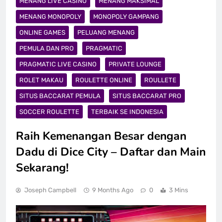
MENANG LIVE CASINO
MENANG MAKSIMAL
MENANG MONOPOLY
MONOPOLY GAMPANG
ONLINE GAMES
PELUANG MENANG
PEMULA DAN PRO
PRAGMATIC
PRAGMATIC LIVE CASINO
PRIVATE LOUNGE
ROLET MAKAU
ROULETTE ONLINE
ROULLETE
SITUS BACCARAT PEMULA
SITUS BACCARAT PRO
SOCCER ROULETTE
TERBAIK SE INDONESIA
Raih Kemenangan Besar dengan
Dadu di Dice City – Daftar dan Main
Sekarang!
Joseph Campbell
9 Months Ago
0
3 Mins