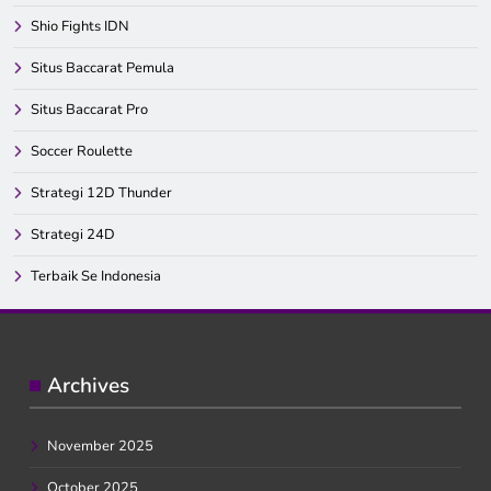
Shio Fights IDN
Situs Baccarat Pemula
Situs Baccarat Pro
Soccer Roulette
Strategi 12D Thunder
Strategi 24D
Terbaik Se Indonesia
Archives
November 2025
October 2025