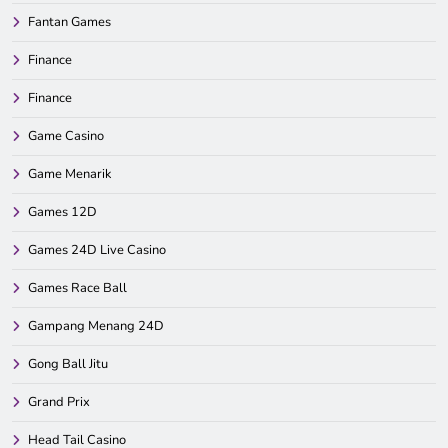
Fantan Games
Finance
Finance
Game Casino
Game Menarik
Games 12D
Games 24D Live Casino
Games Race Ball
Gampang Menang 24D
Gong Ball Jitu
Grand Prix
Head Tail Casino