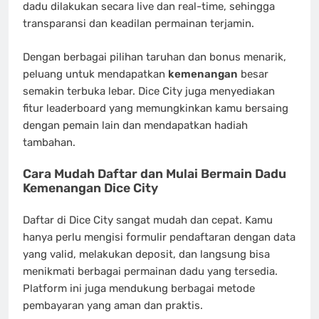
dadu dilakukan secara live dan real-time, sehingga
transparansi dan keadilan permainan terjamin.
Dengan berbagai pilihan taruhan dan bonus menarik,
peluang untuk mendapatkan
kemenangan
besar
semakin terbuka lebar. Dice City juga menyediakan
fitur leaderboard yang memungkinkan kamu bersaing
dengan pemain lain dan mendapatkan hadiah
tambahan.
Cara Mudah Daftar dan Mulai Bermain Dadu
Kemenangan Dice City
Daftar di Dice City sangat mudah dan cepat. Kamu
hanya perlu mengisi formulir pendaftaran dengan data
yang valid, melakukan deposit, dan langsung bisa
menikmati berbagai permainan dadu yang tersedia.
Platform ini juga mendukung berbagai metode
pembayaran yang aman dan praktis.