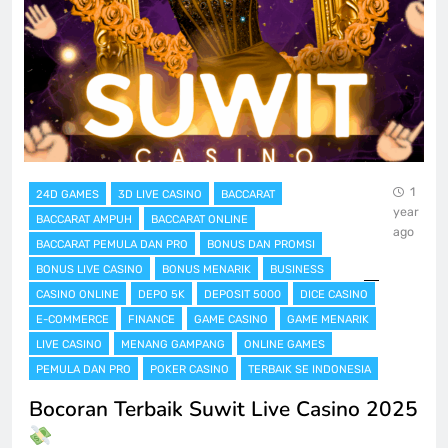
1
24D GAMES
3D LIVE CASINO
BACCARAT
year
BACCARAT AMPUH
BACCARAT ONLINE
ago
BACCARAT PEMULA DAN PRO
BONUS DAN PROMSI
BONUS LIVE CASINO
BONUS MENARIK
BUSINESS
CASINO ONLINE
DEPO 5K
DEPOSIT 5000
DICE CASINO
E-COMMERCE
FINANCE
GAME CASINO
GAME MENARIK
LIVE CASINO
MENANG GAMPANG
ONLINE GAMES
PEMULA DAN PRO
POKER CASINO
TERBAIK SE INDONESIA
Bocoran Terbaik Suwit Live Casino 2025