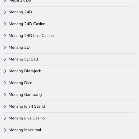
Mega Sic Bo
Menang 24D
Menang 24D Casino
Menang 24D Live Casino
Menang 3D
Menang 5D Ball
Menang Blackjack
Menang Dice
Menang Gampang
Menang Idn 4 Stand
Menang Live Casino
Menang Maksimal