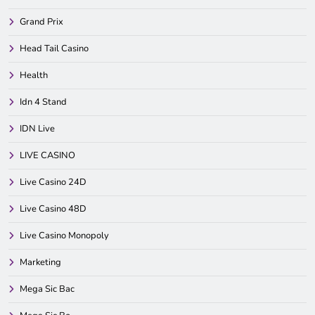
Grand Prix
Head Tail Casino
Health
Idn 4 Stand
IDN Live
LIVE CASINO
Live Casino 24D
Live Casino 48D
Live Casino Monopoly
Marketing
Mega Sic Bac