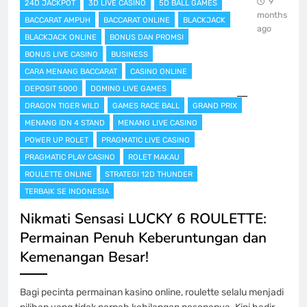
9
24D JACKPOT
3D LIVE CASINO
5D BALL GAMES
months
BACCARAT AMPUH
BACCARAT ONLINE
BLACKJACK
ago
BLACKJACK ONLINE
BONUS DAN PROMSI
BONUS LIVE CASINO
BUSINESS
CARA MENANG BACCARAT
CASINO ONLINE
DEPOSIT 5000
DOMINO LIVE GAMES
DRAGON TIGER WILD
GAMES RACE BALL
GRAND PRIX
MENANG IDN 4 STAND
MENANG LIVE CASINO
POWER UP ROLET
PRAGMATIC LIVE CASINO
PRAGMATIC PLAY CASINO
ROLET MAKAU
ROULETTE ONLINE
STRATEGI 12D THUNDER
TERBAIK SE INDONESIA
Nikmati Sensasi LUCKY 6 ROULETTE:
Permainan Penuh Keberuntungan dan
Kemenangan Besar!
Bagi pecinta permainan kasino online, roulette selalu menjadi