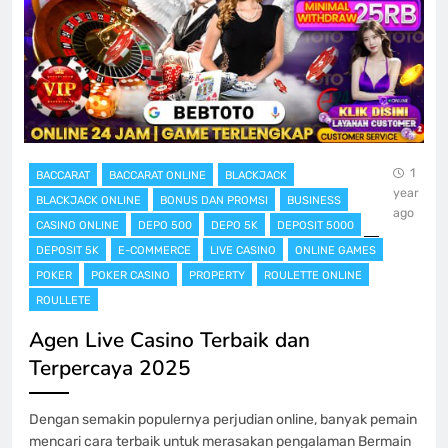
1
BACCARAT
BACCARAT ONLINE
BLACKJACK
year
BLACKJACK ONLINE
BONUS DAN PROMSI
BUSINESS
ago
CASINO ONLINE
DEPO 500
DEPO 5K
DEPOSIT 5000
DEPOSIT 5K
E-COMMERCE
LIVE CASINO
ONLINE GAMES
POKER
POKER CASINO
PROPERTY
ROULETTE ONLINE
ROULLETE
Agen Live Casino Terbaik dan
Terpercaya 2025
Dengan semakin populernya perjudian online, banyak pemain
mencari cara terbaik untuk merasakan pengalaman Bermain