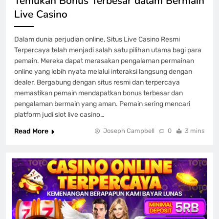
Temukan Bonus Terbesar dalam Bermain
Live Casino
Dalam dunia perjudian online, Situs Live Casino Resmi
Terpercaya telah menjadi salah satu pilihan utama bagi para
pemain. Mereka dapat merasakan pengalaman permainan
online yang lebih nyata melalui interaksi langsung dengan
dealer. Bergabung dengan situs resmi dan terpercaya
memastikan pemain mendapatkan bonus terbesar dan
pengalaman bermain yang aman. Pemain sering mencari
platform judi slot live casino…
Read More
Joseph Campbell
0
3 mins