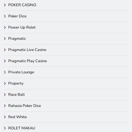
POKER CASINO
Poker Dice
Power Up Rolet
Pragmatic
Pragmatic Live Casino
Pragmatic Play Casino
Private Lounge
Property
Race Ball
Rahasia Poker Dice
Red White
ROLET MAKAU