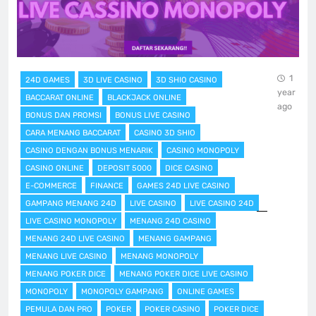
1
24D GAMES
3D LIVE CASINO
3D SHIO CASINO
year
BACCARAT ONLINE
BLACKJACK ONLINE
ago
BONUS DAN PROMSI
BONUS LIVE CASINO
CARA MENANG BACCARAT
CASINO 3D SHIO
CASINO DENGAN BONUS MENARIK
CASINO MONOPOLY
CASINO ONLINE
DEPOSIT 5000
DICE CASINO
E-COMMERCE
FINANCE
GAMES 24D LIVE CASINO
GAMPANG MENANG 24D
LIVE CASINO
LIVE CASINO 24D
LIVE CASINO MONOPOLY
MENANG 24D CASINO
MENANG 24D LIVE CASINO
MENANG GAMPANG
MENANG LIVE CASINO
MENANG MONOPOLY
MENANG POKER DICE
MENANG POKER DICE LIVE CASINO
MONOPOLY
MONOPOLY GAMPANG
ONLINE GAMES
PEMULA DAN PRO
POKER
POKER CASINO
POKER DICE