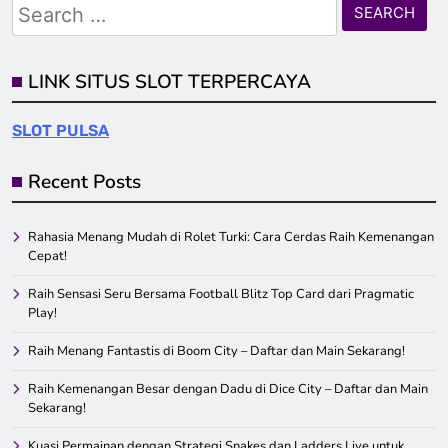
Search
for:
LINK SITUS SLOT TERPERCAYA
SLOT PULSA
Recent Posts
Rahasia Menang Mudah di Rolet Turki: Cara Cerdas Raih Kemenangan
Cepat!
Raih Sensasi Seru Bersama Football Blitz Top Card dari Pragmatic
Play!
Raih Menang Fantastis di Boom City – Daftar dan Main Sekarang!
Raih Kemenangan Besar dengan Dadu di Dice City – Daftar dan Main
Sekarang!
Kuasi Permainan dengan Strategi Snakes dan Ladders Live untuk