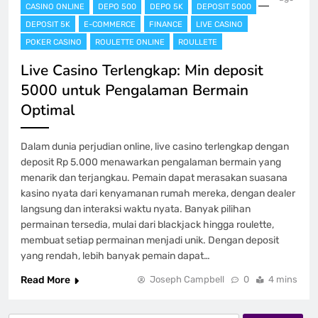
CASINO ONLINE
DEPO 500
DEPO 5K
DEPOSIT 5000
DEPOSIT 5K
E-COMMERCE
FINANCE
LIVE CASINO
POKER CASINO
ROULETTE ONLINE
ROULLETE
Live Casino Terlengkap: Min deposit
5000 untuk Pengalaman Bermain
Optimal
Dalam dunia perjudian online, live casino terlengkap dengan
deposit Rp 5.000 menawarkan pengalaman bermain yang
menarik dan terjangkau. Pemain dapat merasakan suasana
kasino nyata dari kenyamanan rumah mereka, dengan dealer
langsung dan interaksi waktu nyata. Banyak pilihan
permainan tersedia, mulai dari blackjack hingga roulette,
membuat setiap permainan menjadi unik. Dengan deposit
yang rendah, lebih banyak pemain dapat…
Read More
Joseph Campbell
0
4 mins