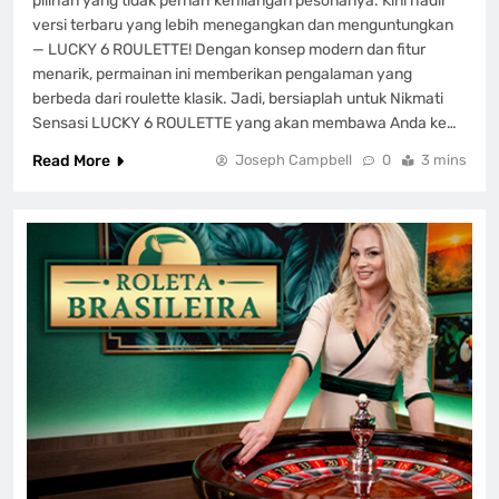
pilihan yang tidak pernah kehilangan pesonanya. Kini hadir
versi terbaru yang lebih menegangkan dan menguntungkan
— LUCKY 6 ROULETTE! Dengan konsep modern dan fitur
menarik, permainan ini memberikan pengalaman yang
berbeda dari roulette klasik. Jadi, bersiaplah untuk Nikmati
Sensasi LUCKY 6 ROULETTE yang akan membawa Anda ke…
Read More
Joseph Campbell
0
3 mins