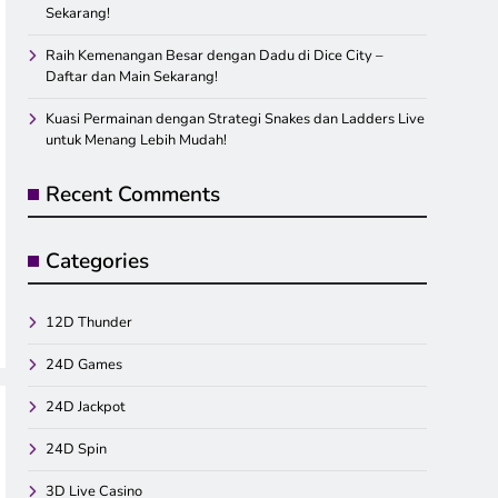
Sekarang!
Raih Kemenangan Besar dengan Dadu di Dice City –
Daftar dan Main Sekarang!
Kuasi Permainan dengan Strategi Snakes dan Ladders Live
untuk Menang Lebih Mudah!
Recent Comments
Categories
12D Thunder
24D Games
24D Jackpot
24D Spin
3D Live Casino