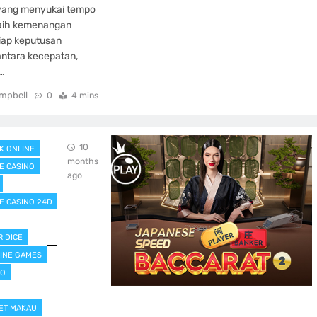
a yang menyukai tempo
raih kemenangan
tiap keputusan
ntara kecepatan,
3…
mpbell
0
4 mins
10
K ONLINE
months
E CASINO
ago
VE CASINO 24D
 DICE
INE GAMES
NO
ET MAKAU