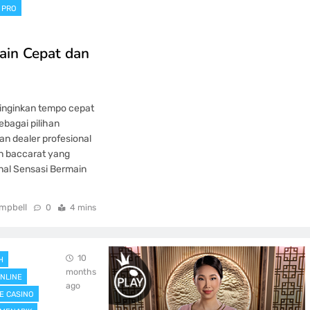
 PRO
ain Cepat dan
inginkan tempo cepat
ebagai pilihan
n dealer profesional
n baccarat yang
nal Sensasi Bermain
mpbell
0
4 mins
10
H
months
NLINE
ago
E CASINO