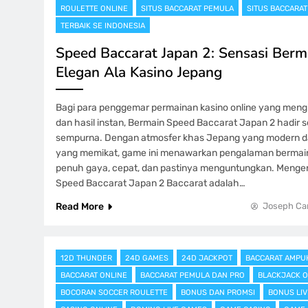
ROULETTE ONLINE
SITUS BACCARAT PEMULA
SITUS BACCARAT
TERBAIK SE INDONESIA
Speed Baccarat Japan 2: Sensasi Berm
Elegan Ala Kasino Jepang
Bagi para penggemar permainan kasino online yang meng
dan hasil instan, Bermain Speed Baccarat Japan 2 hadir s
sempurna. Dengan atmosfer khas Jepang yang modern da
yang memikat, game ini menawarkan pengalaman bermai
penuh gaya, cepat, dan pastinya menguntungkan. Menge
Speed Baccarat Japan 2 Baccarat adalah…
Read More
Joseph Ca
12D THUNDER
24D GAMES
24D JACKPOT
BACCARAT AMPU
BACCARAT ONLINE
BACCARAT PEMULA DAN PRO
BLACKJACK O
BOCORAN SOCCER ROULETTE
BONUS DAN PROMSI
BONUS LIV