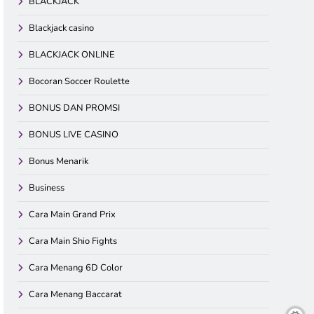
BLACKJACK
Blackjack casino
BLACKJACK ONLINE
Bocoran Soccer Roulette
BONUS DAN PROMSI
BONUS LIVE CASINO
Bonus Menarik
Business
Cara Main Grand Prix
Cara Main Shio Fights
Cara Menang 6D Color
Cara Menang Baccarat