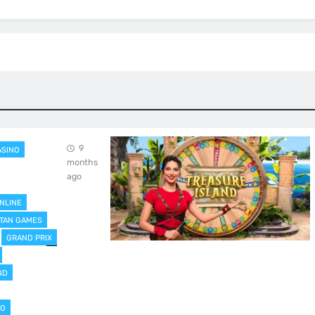
9
ASINO
months
ago
NLINE
TAN GAMES
GRAND PRIX
ND
NO