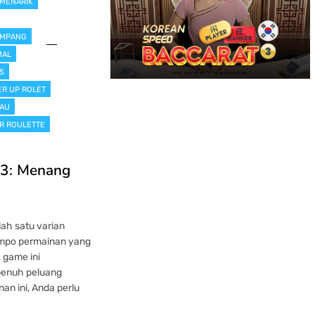
MENARIK
AMPANG
MAL
S
R UP ROLET
KAU
R ROULETTE
 3: Menang
lah satu varian
tempo permainan yang
, game ini
penuh peluang
n ini, Anda perlu