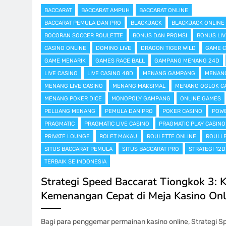
BACCARAT
BACCARAT AMPUH
BACCARAT ONLINE
BACCARAT PEMULA DAN PRO
BLACKJACK
BLACKJACK ONLINE
BOCORAN SOCCER ROULETTE
BONUS DAN PROMSI
BONUS LIV
CASINO ONLINE
DOMINO LIVE
DRAGON TIGER WILD
GAME C
GAME MENARIK
GAMES RACE BALL
GAMPANG MENANG 24D
LIVE CASINO
LIVE CASINO 48D
MENANG GAMPANG
MENANG
MENANG LIVE CASINO
MENANG MAKSIMAL
MENANG OGLOK C
MENANG POKER DICE
MONOPOLY GAMPANG
ONLINE GAMES
PELUANG MENANG
PEMULA DAN PRO
POKER CASINO
POWE
PRAGMATIC
PRAGMATIC LIVE CASINO
PRAGMATIC PLAY CASINO
PRIVATE LOUNGE
ROLET MAKAU
ROULETTE ONLINE
ROULL
SITUS BACCARAT PEMULA
SITUS BACCARAT PRO
STRATEGI 12
TERBAIK SE INDONESIA
Strategi Speed Baccarat Tiongkok 3: 
Kemenangan Cepat di Meja Kasino Onl
Bagi para penggemar permainan kasino online, Strategi 