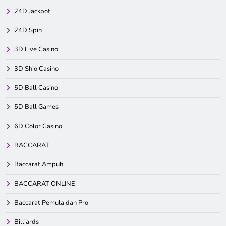
24D Jackpot
24D Spin
3D Live Casino
3D Shio Casino
5D Ball Casino
5D Ball Games
6D Color Casino
BACCARAT
Baccarat Ampuh
BACCARAT ONLINE
Baccarat Pemula dan Pro
Billiards