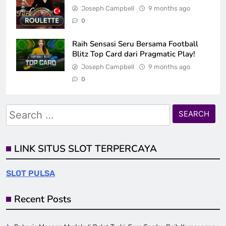
Joseph Campbell
9 months ago
0
Raih Sensasi Seru Bersama Football
Blitz Top Card dari Pragmatic Play!
Joseph Campbell
9 months ago
0
Search
for:
LINK SITUS SLOT TERPERCAYA
SLOT PULSA
Recent Posts