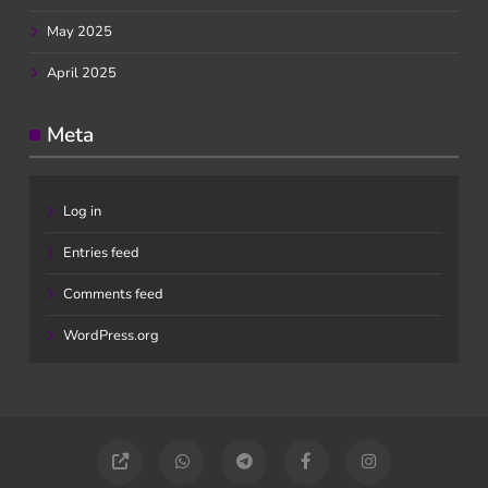
May 2025
April 2025
Meta
Log in
Entries feed
Comments feed
WordPress.org