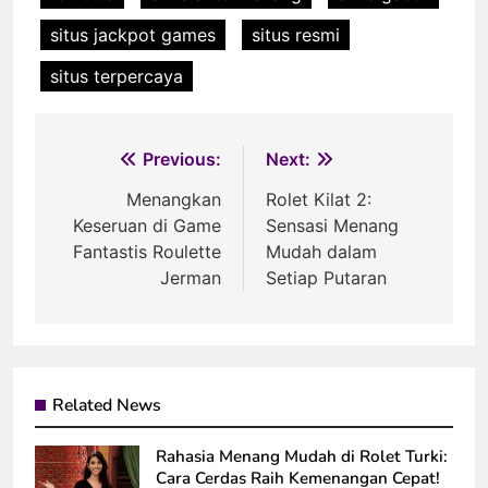
situs jackpot games
situs resmi
situs terpercaya
Post
Previous:
Next:
navigation
Menangkan
Rolet Kilat 2:
Keseruan di Game
Sensasi Menang
Fantastis Roulette
Mudah dalam
Jerman
Setiap Putaran
Related News
Rahasia Menang Mudah di Rolet Turki:
Cara Cerdas Raih Kemenangan Cepat!