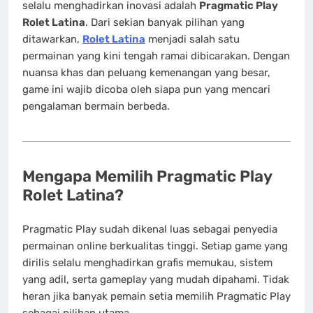
selalu menghadirkan inovasi adalah
Pragmatic Play
Rolet Latina
. Dari sekian banyak pilihan yang
ditawarkan,
Rolet Latina
menjadi salah satu
permainan yang kini tengah ramai dibicarakan. Dengan
nuansa khas dan peluang kemenangan yang besar,
game ini wajib dicoba oleh siapa pun yang mencari
pengalaman bermain berbeda.
Mengapa Memilih Pragmatic Play
Rolet Latina?
Pragmatic Play sudah dikenal luas sebagai penyedia
permainan online berkualitas tinggi. Setiap game yang
dirilis selalu menghadirkan grafis memukau, sistem
yang adil, serta gameplay yang mudah dipahami. Tidak
heran jika banyak pemain setia memilih Pragmatic Play
sebagai pilihan utama.