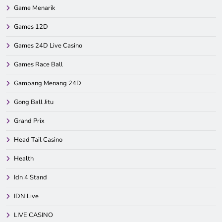
Game Menarik
Games 12D
Games 24D Live Casino
Games Race Ball
Gampang Menang 24D
Gong Ball Jitu
Grand Prix
Head Tail Casino
Health
Idn 4 Stand
IDN Live
LIVE CASINO