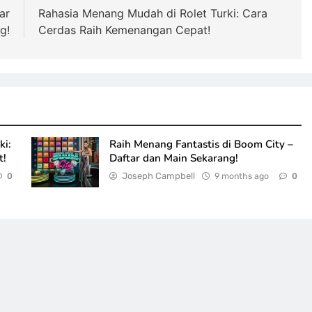
ar
Rahasia Menang Mudah di Rolet Turki: Cara
g!
Cerdas Raih Kemenangan Cepat!
ki:
Raih Menang Fantastis di Boom City –
t!
Daftar dan Main Sekarang!
Joseph Campbell
9 months ago
0
0