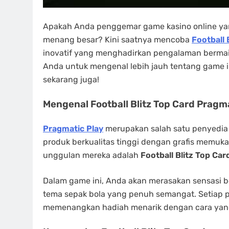
Apakah Anda penggemar game kasino online y
menang besar? Kini saatnya mencoba
Football 
inovatif yang menghadirkan pengalaman bermain
Anda untuk mengenal lebih jauh tentang game 
sekarang juga!
Mengenal Football Blitz Top Card Pragm
Pragmatic Play
merupakan salah satu penyedia
produk berkualitas tinggi dengan grafis memuk
unggulan mereka adalah
Football Blitz Top Car
Dalam game ini, Anda akan merasakan sensasi b
tema sepak bola yang penuh semangat. Setiap 
memenangkan hadiah menarik dengan cara ya