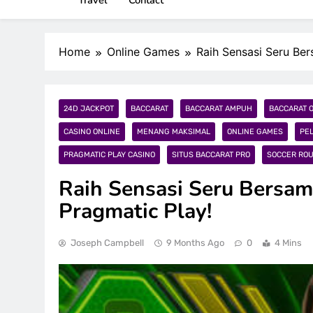
Home
Online Games
Raih Sensasi Seru Ber
24D JACKPOT
BACCARAT
BACCARAT AMPUH
BACCARAT 
CASINO ONLINE
MENANG MAKSIMAL
ONLINE GAMES
PE
PRAGMATIC PLAY CASINO
SITUS BACCARAT PRO
SOCCER ROU
Raih Sensasi Seru Bersama
Pragmatic Play!
Joseph Campbell
9 Months Ago
0
4 Mins