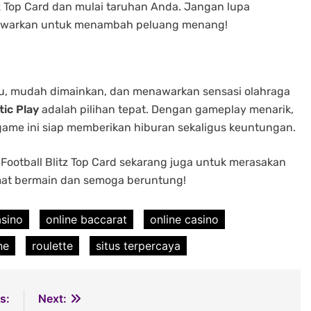
itz Top Card dan mulai taruhan Anda. Jangan lupa
tawarkan untuk menambah peluang menang!
u, mudah dimainkan, dan menawarkan sensasi olahraga
ic Play
adalah pilihan tepat. Dengan gameplay menarik,
ame ini siap memberikan hiburan sekaligus keuntungan.
Football Blitz Top Card sekarang juga untuk merasakan
mat bermain dan semoga beruntung!
asino
online baccarat
online casino
ne
roulette
situs terpercaya
s:
Next: