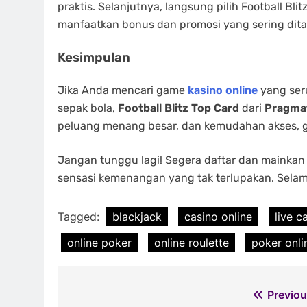
praktis. Selanjutnya, langsung pilih Football Bl
manfaatkan bonus dan promosi yang sering di
Kesimpulan
Jika Anda mencari game
kasino online
yang ser
sepak bola,
Football Blitz Top Card
dari
Pragmat
peluang menang besar, dan kemudahan akses, g
Jangan tunggu lagi! Segera daftar dan mainkan 
sensasi kemenangan yang tak terlupakan. Sela
Tagged:
blackjack
casino online
live c
online poker
online roulette
poker onli
Post
Previou