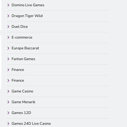
Domino Live Games
Dragon Tiger Wild
Duel Dice
E-commerce
Europe Baccarat
Fantan Games
Finance
Finance
Game Casino
Game Menarik
Games 12D
Games 24D Live Casino