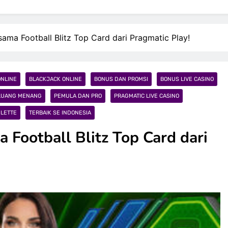
sama Football Blitz Top Card dari Pragmatic Play!
ONLINE
BLACKJACK ONLINE
BONUS DAN PROMSI
BONUS LIVE CASINO
LUANG MENANG
PEMULA DAN PRO
PRAGMATIC LIVE CASINO
LETTE
TERBAIK SE INDONESIA
 Football Blitz Top Card dari