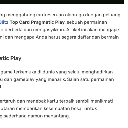
ang menggabungkan keseruan olahraga dengan peluang
Blitz
Top Card
Pragmatic Play
, sebuah permainan
 berbeda dan mengasyikkan. Artikel ini akan mengajak
ini dan mengapa Anda harus segera daftar dan bermain
atic Play
 game terkemuka di dunia yang selalu menghadirkan
au dan gameplay yang menarik. Salah satu permainan
d
.
ertaruh dan menebak kartu terbaik sambil menikmati
putaran memberikan kesempatan besar untuk
ng sederhana namun menantang.