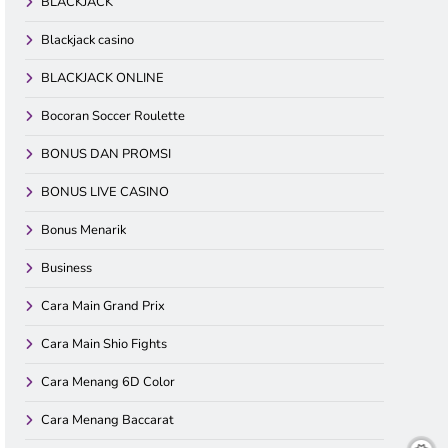
BLACKJACK
Blackjack casino
BLACKJACK ONLINE
Bocoran Soccer Roulette
BONUS DAN PROMSI
BONUS LIVE CASINO
Bonus Menarik
Business
Cara Main Grand Prix
Cara Main Shio Fights
Cara Menang 6D Color
Cara Menang Baccarat