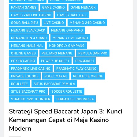
FANTAN GAMES
GAME CASINO
GAME MENARIK
GAMES 24D LIVE CASINO
GAMES RACE BALL
GONG BALL JITU
LIVE CASINO
MENANG 24D CASINO
MENANG BLACKJACK
MENANG GAMPANG
MENANG IDN 4 STAND
MENANG LIVE CASINO
MENANG MAKSIMAL
MONOPOLY GAMPANG
ONLINE GAMES
PELUANG MENANG
PEMULA DAN PRO
POKER CASINO
POWER UP ROLET
PRAGMATIC
PRAGMATIC LIVE CASINO
PRAGMATIC PLAY CASINO
PRIVATE LOUNGE
ROLET MAKAU
ROULETTE ONLINE
ROULLETE
SITUS BACCARAT PEMULA
SITUS BACCARAT PRO
SOCCER ROULETTE
STRATEGI 12D THUNDER
TERBAIK SE INDONESIA
Strategi Speed Baccarat Japan 3: Kunci
Kemenangan Cepat di Meja Kasino
Modern