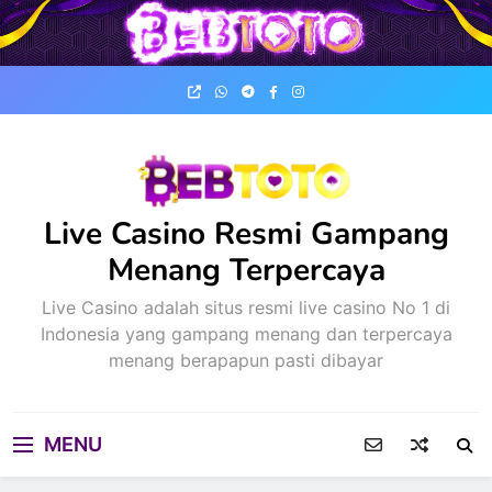
Skip
to
content
Live Casino Resmi Gampang
Menang Terpercaya
Live Casino adalah situs resmi live casino No 1 di
Indonesia yang gampang menang dan terpercaya
menang berapapun pasti dibayar
MENU