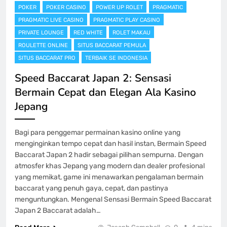
POKER
POKER CASINO
POWER UP ROLET
PRAGMATIC
PRAGMATIC LIVE CASINO
PRAGMATIC PLAY CASINO
PRIVATE LOUNGE
RED WHITE
ROLET MAKAU
ROULETTE ONLINE
SITUS BACCARAT PEMULA
SITUS BACCARAT PRO
TERBAIK SE INDONESIA
Speed Baccarat Japan 2: Sensasi
Bermain Cepat dan Elegan Ala Kasino
Jepang
Bagi para penggemar permainan kasino online yang
menginginkan tempo cepat dan hasil instan, Bermain Speed
Baccarat Japan 2 hadir sebagai pilihan sempurna. Dengan
atmosfer khas Jepang yang modern dan dealer profesional
yang memikat, game ini menawarkan pengalaman bermain
baccarat yang penuh gaya, cepat, dan pastinya
menguntungkan. Mengenal Sensasi Bermain Speed Baccarat
Japan 2 Baccarat adalah…