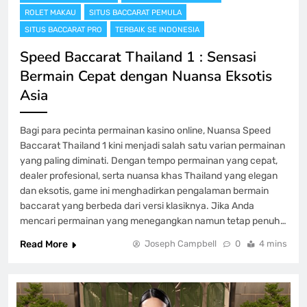
ROLET MAKAU
SITUS BACCARAT PEMULA
SITUS BACCARAT PRO
TERBAIK SE INDONESIA
Speed Baccarat Thailand 1 : Sensasi
Bermain Cepat dengan Nuansa Eksotis
Asia
Bagi para pecinta permainan kasino online, Nuansa Speed
Baccarat Thailand 1 kini menjadi salah satu varian permainan
yang paling diminati. Dengan tempo permainan yang cepat,
dealer profesional, serta nuansa khas Thailand yang elegan
dan eksotis, game ini menghadirkan pengalaman bermain
baccarat yang berbeda dari versi klasiknya. Jika Anda
mencari permainan yang menegangkan namun tetap penuh…
Read More
Joseph Campbell
0
4 mins