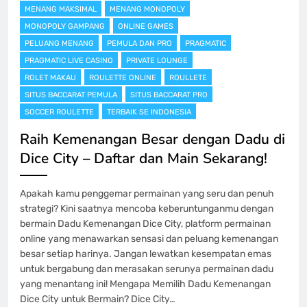
MENANG MAKSIMAL
MENANG MONOPOLY
MONOPOLY GAMPANG
ONLINE GAMES
PELUANG MENANG
PEMULA DAN PRO
PRAGMATIC
PRAGMATIC LIVE CASINO
PRIVATE LOUNGE
ROLET MAKAU
ROULETTE ONLINE
ROULLETE
SITUS BACCARAT PEMULA
SITUS BACCARAT PRO
SOCCER ROULETTE
TERBAIK SE INDONESIA
Raih Kemenangan Besar dengan Dadu di
Dice City – Daftar dan Main Sekarang!
Apakah kamu penggemar permainan yang seru dan penuh
strategi? Kini saatnya mencoba keberuntunganmu dengan
bermain Dadu Kemenangan Dice City, platform permainan
online yang menawarkan sensasi dan peluang kemenangan
besar setiap harinya. Jangan lewatkan kesempatan emas
untuk bergabung dan merasakan serunya permainan dadu
yang menantang ini! Mengapa Memilih Dadu Kemenangan
Dice City untuk Bermain? Dice City…