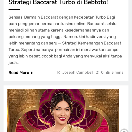
Strategi Baccarat Turbo di Bebtoto!
Sensasi Bermain Baccarat dengan Kecepatan Turbo Bagi
para penggemar permainan kasino online, Baccarat selalu
menjadi pilihan utama karena kesederhanaannya dan
peluang menang yang tinggi. Namun, kini hadir versi yang
lebih menantang dan seru — Strategi Kemenangan Baccarat
Turbo. Seperti namanya, permainan ini menawarkan tempo
yang lebih cepat, cocok bagi Anda yang menyukai aksi tanpa
jeda…
Read More
Joseph Campbell
0
3 mins