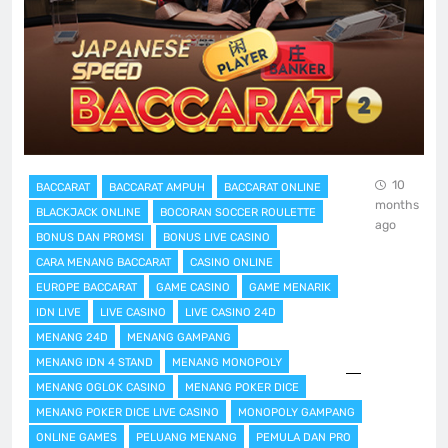
10
BACCARAT
BACCARAT AMPUH
BACCARAT ONLINE
months
BLACKJACK ONLINE
BOCORAN SOCCER ROULETTE
ago
BONUS DAN PROMSI
BONUS LIVE CASINO
CARA MENANG BACCARAT
CASINO ONLINE
EUROPE BACCARAT
GAME CASINO
GAME MENARIK
IDN LIVE
LIVE CASINO
LIVE CASINO 24D
MENANG 24D
MENANG GAMPANG
MENANG IDN 4 STAND
MENANG MONOPOLY
MENANG OGLOK CASINO
MENANG POKER DICE
MENANG POKER DICE LIVE CASINO
MONOPOLY GAMPANG
ONLINE GAMES
PELUANG MENANG
PEMULA DAN PRO