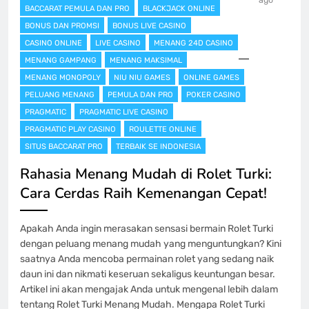
BACCARAT PEMULA DAN PRO
BLACKJACK ONLINE
BONUS DAN PROMSI
BONUS LIVE CASINO
CASINO ONLINE
LIVE CASINO
MENANG 24D CASINO
MENANG GAMPANG
MENANG MAKSIMAL
MENANG MONOPOLY
NIU NIU GAMES
ONLINE GAMES
PELUANG MENANG
PEMULA DAN PRO
POKER CASINO
PRAGMATIC
PRAGMATIC LIVE CASINO
PRAGMATIC PLAY CASINO
ROULETTE ONLINE
SITUS BACCARAT PRO
TERBAIK SE INDONESIA
Rahasia Menang Mudah di Rolet Turki:
Cara Cerdas Raih Kemenangan Cepat!
Apakah Anda ingin merasakan sensasi bermain Rolet Turki
dengan peluang menang mudah yang menguntungkan? Kini
saatnya Anda mencoba permainan rolet yang sedang naik
daun ini dan nikmati keseruan sekaligus keuntungan besar.
Artikel ini akan mengajak Anda untuk mengenal lebih dalam
tentang Rolet Turki Menang Mudah. Mengapa Rolet Turki