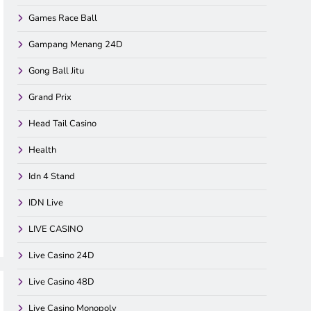
Games Race Ball
Gampang Menang 24D
Gong Ball Jitu
Grand Prix
Head Tail Casino
Health
Idn 4 Stand
IDN Live
LIVE CASINO
Live Casino 24D
Live Casino 48D
Live Casino Monopoly