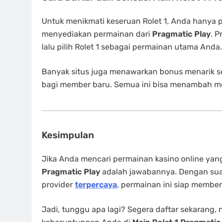
Untuk menikmati keseruan Rolet 1, Anda hanya pe
menyediakan permainan dari
Pragmatic Play
. P
lalu pilih Rolet 1 sebagai permainan utama Anda.
Banyak situs juga menawarkan bonus menarik se
bagi member baru. Semua ini bisa menambah m
Kesimpulan
Jika Anda mencari permainan kasino online ya
Pragmatic Play
adalah jawabannya. Dengan suas
provider
terpercaya
, permainan ini siap membe
Jadi, tunggu apa lagi? Segera daftar sekarang, 