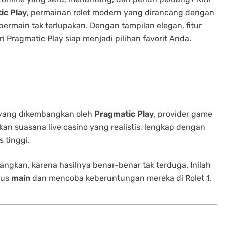
ic Play
, permainan rolet modern yang dirancang dengan
ermain tak terlupakan. Dengan tampilan elegan, fitur
i Pragmatic Play siap menjadi pilihan favorit Anda.
n yang dikembangkan oleh
Pragmatic Play
, provider game
an suasana live casino yang realistis, lengkap dengan
s tinggi.
ngkan, karena hasilnya benar-benar tak terduga. Inilah
rus
main
dan mencoba keberuntungan mereka di Rolet 1.