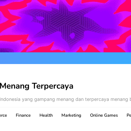
 Menang Terpercaya
 di Indonesia yang gampang menang dan terpercaya menang 
rce
Finance
Health
Marketing
Online Games
Pe