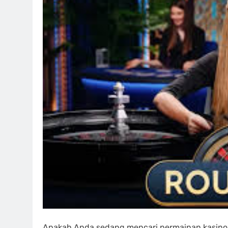
Apakah Anda sedang mencari permainan kasino 