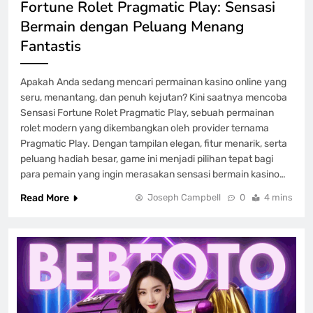
Fortune Rolet Pragmatic Play: Sensasi
Bermain dengan Peluang Menang
Fantastis
Apakah Anda sedang mencari permainan kasino online yang
seru, menantang, dan penuh kejutan? Kini saatnya mencoba
Sensasi Fortune Rolet Pragmatic Play, sebuah permainan
rolet modern yang dikembangkan oleh provider ternama
Pragmatic Play. Dengan tampilan elegan, fitur menarik, serta
peluang hadiah besar, game ini menjadi pilihan tepat bagi
para pemain yang ingin merasakan sensasi bermain kasino…
Read More
Joseph Campbell
0
4 mins