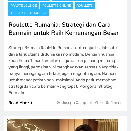
PRIVATE LOUNGE
ROULETTE ONLINE
ROULLETE
TERBAIK SE INDONESIA
Roulette Rumania: Strategi dan Cara
Bermain untuk Raih Kemenangan Besar
Strategi Bermain Roulette Rumania kini menjadi salah satu
daya tarik utama di dunia kasino modern. Dengan nuansa
khas Eropa Timur, tampilan elegan, serta peluang menang
yang tinggi, permainan ini menghadirkan sensasi yang tidak
hanya menegangkan tetapi juga menguntungkan. Namun,
untuk mendapatkan hasil maksimal, Anda perlu memahami
strategi dan cara bermain yang tepat. Mengenal Strategi
Bermain…
Read More
Joseph Campbell
0
4 mins