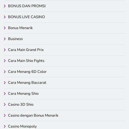
BONUS DAN PROMSI
BONUS LIVE CASINO
Bonus Menarik
Business
Cara Main Grand Prix
Cara Main Shio Fights
Cara Menang 6D Color
Cara Menang Baccarat
Cara Menang Shio
Casino 3D Shio
Casino dengan Bonus Menarik
Casino Monopoly