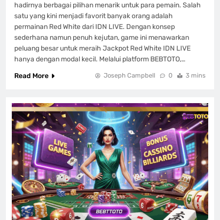
hadirnya berbagai pilihan menarik untuk para pemain. Salah
satu yang kini menjadi favorit banyak orang adalah
permainan Red White dari IDN LIVE. Dengan konsep
sederhana namun penuh kejutan, game ini menawarkan
peluang besar untuk meraih Jackpot Red White IDN LIVE
hanya dengan modal kecil. Melalui platform BEBTOTO,…
Read More
Joseph Campbell
0
3 mins