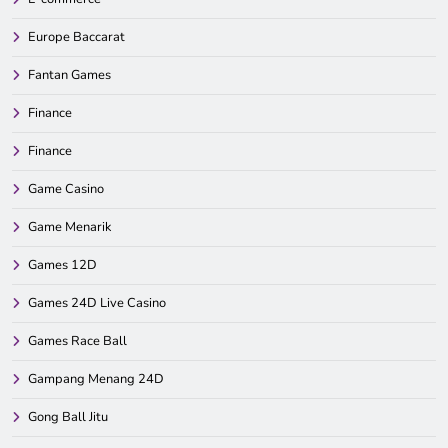
Europe Baccarat
Fantan Games
Finance
Finance
Game Casino
Game Menarik
Games 12D
Games 24D Live Casino
Games Race Ball
Gampang Menang 24D
Gong Ball Jitu