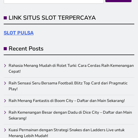
for:
LINK SITUS SLOT TERPERCAYA
SLOT PULSA
Recent Posts
Rahasia Menang Mudah di Rolet Turki: Cara Cerdas Raih Kemenangan
Cepat!
Raih Sensasi Seru Bersama Football Blitz Top Card dari Pragmatic
Play!
Raih Menang Fantastis di Boom City – Daftar dan Main Sekarang!
Raih Kemenangan Besar dengan Dadu di Dice City – Daftar dan Main
Sekarang!
Kuasi Permainan dengan Strategi Snakes dan Ladders Live untuk
Menang Lebih Mudah!