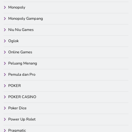
Monopoly
Monopoly Gampang
Niu Niu Games
Oglok
Online Games
Peluang Menang
Pemula dan Pro
POKER
POKER CASINO
Poker Dice
Power Up Rolet
Pragmatic