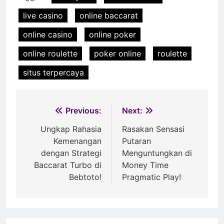
live casino
online baccarat
online casino
online poker
online roulette
poker online
roulette
situs terpercaya
Post
Previous:
Next:
navigation
Ungkap Rahasia
Rasakan Sensasi
Kemenangan
Putaran
dengan Strategi
Menguntungkan di
Baccarat Turbo di
Money Time
Bebtoto!
Pragmatic Play!