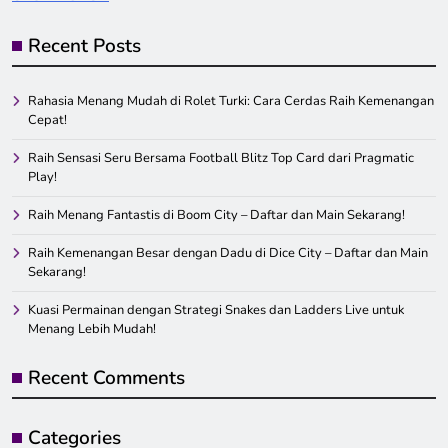
Recent Posts
Rahasia Menang Mudah di Rolet Turki: Cara Cerdas Raih Kemenangan
Cepat!
Raih Sensasi Seru Bersama Football Blitz Top Card dari Pragmatic
Play!
Raih Menang Fantastis di Boom City – Daftar dan Main Sekarang!
Raih Kemenangan Besar dengan Dadu di Dice City – Daftar dan Main
Sekarang!
Kuasi Permainan dengan Strategi Snakes dan Ladders Live untuk
Menang Lebih Mudah!
Recent Comments
Categories