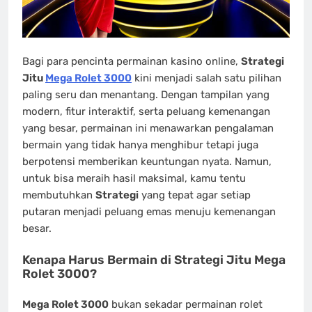
Bagi para pencinta permainan kasino online,
Strategi
Jitu
Mega Rolet 3000
kini menjadi salah satu pilihan
paling seru dan menantang. Dengan tampilan yang
modern, fitur interaktif, serta peluang kemenangan
yang besar, permainan ini menawarkan pengalaman
bermain yang tidak hanya menghibur tetapi juga
berpotensi memberikan keuntungan nyata. Namun,
untuk bisa meraih hasil maksimal, kamu tentu
membutuhkan
Strategi
yang tepat agar setiap
putaran menjadi peluang emas menuju kemenangan
besar.
Kenapa Harus Bermain di Strategi Jitu Mega
Rolet 3000?
Mega Rolet 3000
bukan sekadar permainan rolet