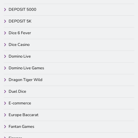
DEPOSIT 5000
DEPOSIT 5K
Dice 6 Fever
Dice Casino
Domino Live
Domino Live Games
Dragon Tiger Wild
Duel Dice
E-commerce
Europe Baccarat
Fantan Games