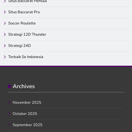
Situs Baccarat Pemula
Situs Baccarat Pro
Soccer Roulette
Strategi 12D Thunder
Strategi 24D
Terbaik Se Indonesia
Archives
November 2025
October 2025
September 2025