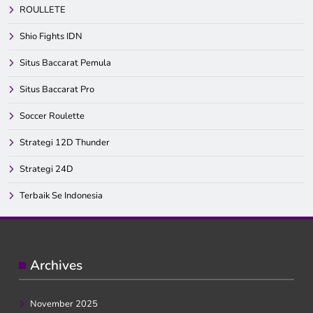
ROULLETE
Shio Fights IDN
Situs Baccarat Pemula
Situs Baccarat Pro
Soccer Roulette
Strategi 12D Thunder
Strategi 24D
Terbaik Se Indonesia
Archives
November 2025