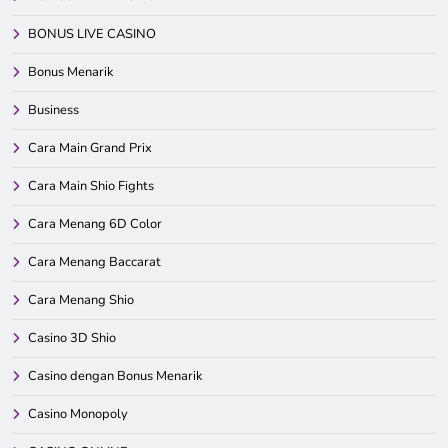
BONUS LIVE CASINO
Bonus Menarik
Business
Cara Main Grand Prix
Cara Main Shio Fights
Cara Menang 6D Color
Cara Menang Baccarat
Cara Menang Shio
Casino 3D Shio
Casino dengan Bonus Menarik
Casino Monopoly