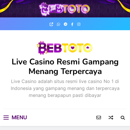
Skip
to
content
Live Casino Resmi Gampang
Menang Terpercaya
Live Casino adalah situs resmi live casino No 1 di
Indonesia yang gampang menang dan terpercaya
menang berapapun pasti dibayar
MENU