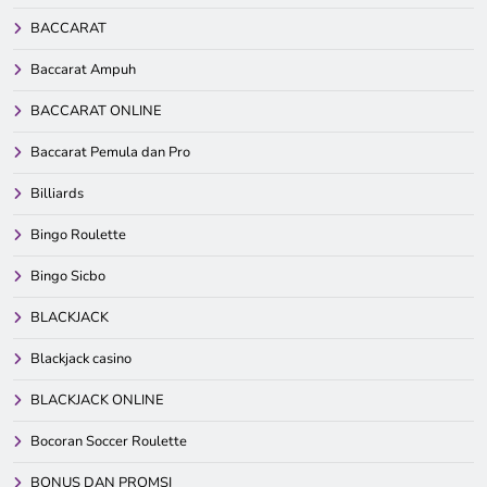
BACCARAT
Baccarat Ampuh
BACCARAT ONLINE
Baccarat Pemula dan Pro
Billiards
Bingo Roulette
Bingo Sicbo
BLACKJACK
Blackjack casino
BLACKJACK ONLINE
Bocoran Soccer Roulette
BONUS DAN PROMSI