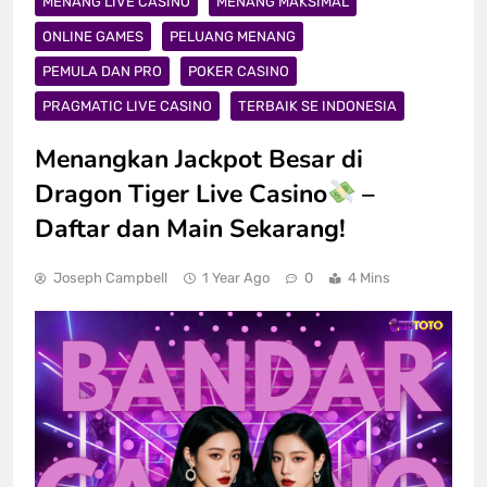
MENANG LIVE CASINO
MENANG MAKSIMAL
ONLINE GAMES
PELUANG MENANG
PEMULA DAN PRO
POKER CASINO
PRAGMATIC LIVE CASINO
TERBAIK SE INDONESIA
Menangkan Jackpot Besar di
Dragon Tiger Live Casino
–
Daftar dan Main Sekarang!
Joseph Campbell
1 Year Ago
0
4 Mins