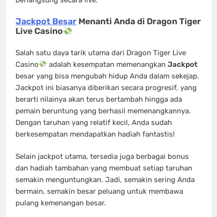
Jackpot Besar
Menanti Anda di Dragon Tiger
Live Casino
Salah satu daya tarik utama dari Dragon Tiger Live
Casino
adalah kesempatan memenangkan
Jackpot
besar yang bisa mengubah hidup Anda dalam sekejap.
Jackpot ini biasanya diberikan secara progresif, yang
berarti nilainya akan terus bertambah hingga ada
pemain beruntung yang berhasil memenangkannya.
Dengan taruhan yang relatif kecil, Anda sudah
berkesempatan mendapatkan hadiah fantastis!
Selain jackpot utama, tersedia juga berbagai bonus
dan hadiah tambahan yang membuat setiap taruhan
semakin menguntungkan. Jadi, semakin sering Anda
bermain, semakin besar peluang untuk membawa
pulang kemenangan besar.