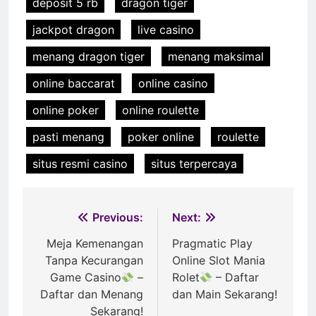
deposit 5 rb
dragon tiger
jackpot dragon
live casino
menang dragon tiger
menang maksimal
online baccarat
online casino
online poker
online roulette
pasti menang
poker online
roulette
situs resmi casino
situs terpercaya
Post
Previous:
Next:
navigation
Meja Kemenangan
Pragmatic Play
Tanpa Kecurangan
Online Slot Mania
Game Casino
–
Rolet
– Daftar
Daftar dan Menang
dan Main Sekarang!
Sekarang!