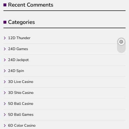
Recent Comments
Categories
12D Thunder
24D Games
24D Jackpot
24D Spin
3D Live Casino
3D Shio Casino
5D Ball Casino
5D Ball Games
6D Color Casino