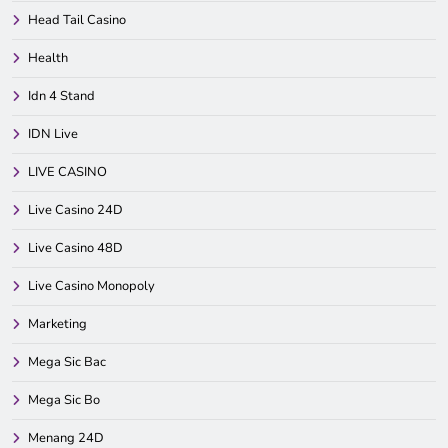
Head Tail Casino
Health
Idn 4 Stand
IDN Live
LIVE CASINO
Live Casino 24D
Live Casino 48D
Live Casino Monopoly
Marketing
Mega Sic Bac
Mega Sic Bo
Menang 24D