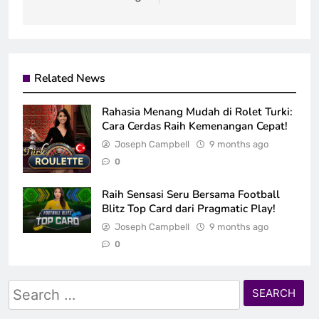
Related News
Rahasia Menang Mudah di Rolet Turki:
Cara Cerdas Raih Kemenangan Cepat!
Joseph Campbell
9 months ago
0
Raih Sensasi Seru Bersama Football
Blitz Top Card dari Pragmatic Play!
Joseph Campbell
9 months ago
0
Search
for: