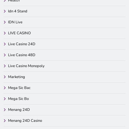
Health
Idn 4 Stand
IDN Live
LIVE CASINO
Live Casino 24D
Live Casino 48D
Live Casino Monopoly
Marketing
Mega Sic Bac
Mega Sic Bo
Menang 24D
Menang 24D Casino