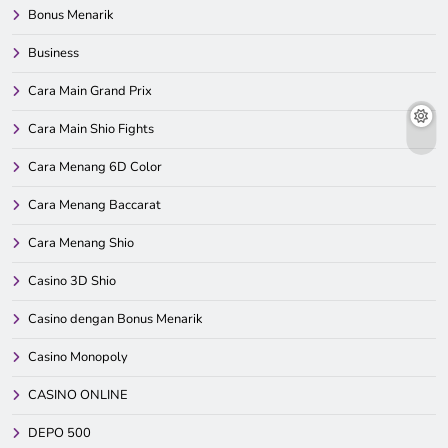
Bonus Menarik
Business
Cara Main Grand Prix
Cara Main Shio Fights
Cara Menang 6D Color
Cara Menang Baccarat
Cara Menang Shio
Casino 3D Shio
Casino dengan Bonus Menarik
Casino Monopoly
CASINO ONLINE
DEPO 500