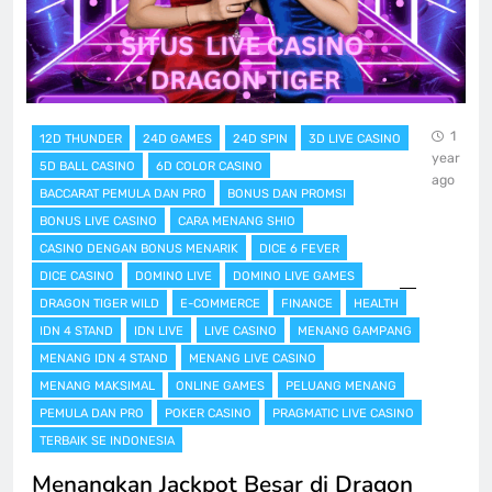
1
12D THUNDER
24D GAMES
24D SPIN
3D LIVE CASINO
year
5D BALL CASINO
6D COLOR CASINO
ago
BACCARAT PEMULA DAN PRO
BONUS DAN PROMSI
BONUS LIVE CASINO
CARA MENANG SHIO
CASINO DENGAN BONUS MENARIK
DICE 6 FEVER
DICE CASINO
DOMINO LIVE
DOMINO LIVE GAMES
DRAGON TIGER WILD
E-COMMERCE
FINANCE
HEALTH
IDN 4 STAND
IDN LIVE
LIVE CASINO
MENANG GAMPANG
MENANG IDN 4 STAND
MENANG LIVE CASINO
MENANG MAKSIMAL
ONLINE GAMES
PELUANG MENANG
PEMULA DAN PRO
POKER CASINO
PRAGMATIC LIVE CASINO
TERBAIK SE INDONESIA
Menangkan Jackpot Besar di Dragon