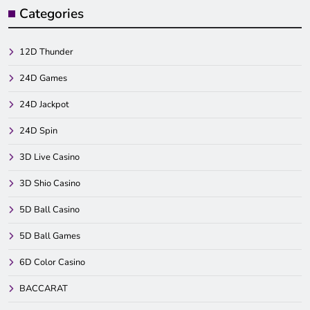
Categories
12D Thunder
24D Games
24D Jackpot
24D Spin
3D Live Casino
3D Shio Casino
5D Ball Casino
5D Ball Games
6D Color Casino
BACCARAT