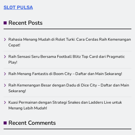
SLOT PULSA
Recent Posts
Rahasia Menang Mudah di Rolet Turki: Cara Cerdas Raih Kemenangan
Cepat!
Raih Sensasi Seru Bersama Football Blitz Top Card dari Pragmatic
Play!
Raih Menang Fantastis di Boom City – Daftar dan Main Sekarang!
Raih Kemenangan Besar dengan Dadu di Dice City – Daftar dan Main
Sekarang!
Kuasi Permainan dengan Strategi Snakes dan Ladders Live untuk
Menang Lebih Mudah!
Recent Comments