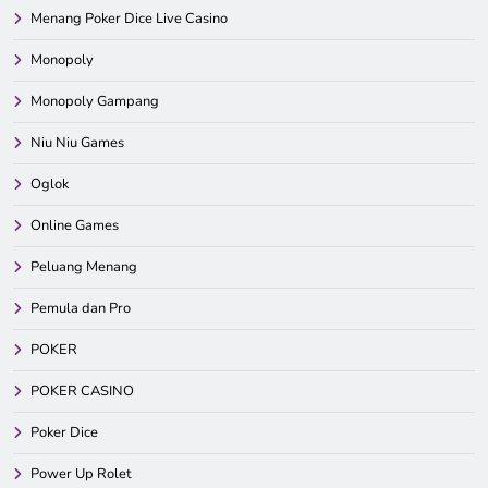
Menang Poker Dice Live Casino
Monopoly
Monopoly Gampang
Niu Niu Games
Oglok
Online Games
Peluang Menang
Pemula dan Pro
POKER
POKER CASINO
Poker Dice
Power Up Rolet