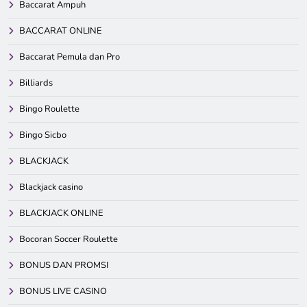
Baccarat Ampuh
BACCARAT ONLINE
Baccarat Pemula dan Pro
Billiards
Bingo Roulette
Bingo Sicbo
BLACKJACK
Blackjack casino
BLACKJACK ONLINE
Bocoran Soccer Roulette
BONUS DAN PROMSI
BONUS LIVE CASINO