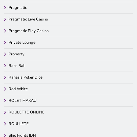
Pragmatic
Pragmatic Live Casino
Pragmatic Play Casino
Private Lounge
Property
Race Ball
Rahasia Poker Dice
Red White
ROLET MAKAU
ROULETTE ONLINE
ROULLETE
Shio Fights IDN