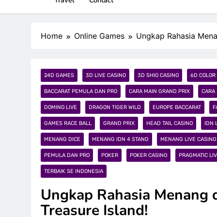
Home
Online Games
Ungkap Rahasia Menan
24D GAMES
3D LIVE CASINO
3D SHIO CASINO
6D COLOR
BACCARAT PEMULA DAN PRO
CARA MAIN GRAND PRIX
CARA
DOMINO LIVE
DRAGON TIGER WILD
EUROPE BACCARAT
F
GAMES RACE BALL
GRAND PRIX
HEAD TAIL CASINO
IDN 
MENANG DICE
MENANG IDN 4 STAND
MENANG LIVE CASINO
PEMULA DAN PRO
POKER
POKER CASINO
PRAGMATIC LI
TERBAIK SE INDONESIA
Ungkap Rahasia Menang d
Treasure Island!