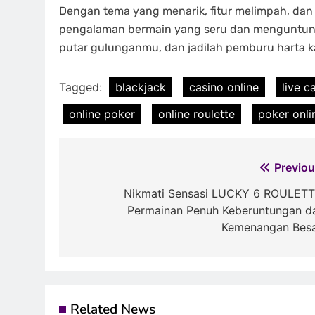
Dengan tema yang menarik, fitur melimpah, dan
pengalaman bermain yang seru dan menguntungk
putar gulunganmu, dan jadilah pemburu harta karu
Tagged:
blackjack
casino online
live c
online poker
online roulette
poker onli
Post
Previou
navigation
Nikmati Sensasi LUCKY 6 ROULETT
Permainan Penuh Keberuntungan d
Kemenangan Besa
Related News