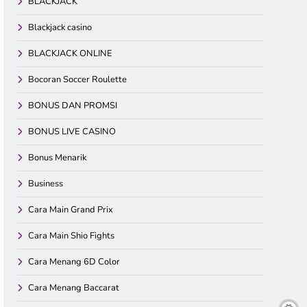
BLACKJACK
Blackjack casino
BLACKJACK ONLINE
Bocoran Soccer Roulette
BONUS DAN PROMSI
BONUS LIVE CASINO
Bonus Menarik
Business
Cara Main Grand Prix
Cara Main Shio Fights
Cara Menang 6D Color
Cara Menang Baccarat