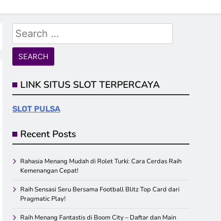
Search
for:
LINK SITUS SLOT TERPERCAYA
SLOT PULSA
Recent Posts
Rahasia Menang Mudah di Rolet Turki: Cara Cerdas Raih
Kemenangan Cepat!
Raih Sensasi Seru Bersama Football Blitz Top Card dari
Pragmatic Play!
Raih Menang Fantastis di Boom City – Daftar dan Main