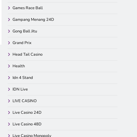
Games Race Ball
Gampang Menang 24D
Gong Ball Jitu
Grand Prix
Head Tail Casino
Health
Idn 4 Stand
IDN Live
LIVE CASINO
Live Casino 24D
Live Casino 48D
Live Casino Monopoly