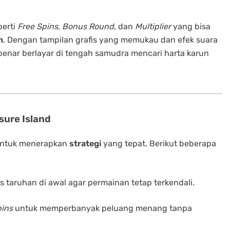
perti
Free Spins
,
Bonus Round
, dan
Multiplier
yang bisa
n
. Dengan tampilan grafis yang memukau dan efek suara
-benar berlayar di tengah samudra mencari harta karun
sure Island
 untuk menerapkan
strategi
yang tepat. Berikut beberapa
 taruhan di awal agar permainan tetap terkendali.
pins
untuk memperbanyak peluang menang tanpa