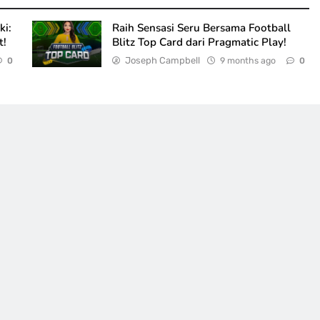
ki:
Raih Sensasi Seru Bersama Football
t!
Blitz Top Card dari Pragmatic Play!
Joseph Campbell
9 months ago
0
0