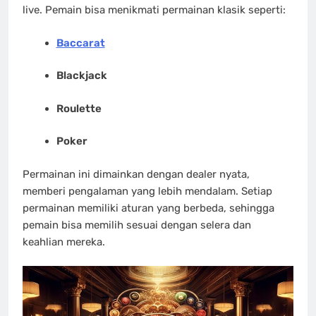
live. Pemain bisa menikmati permainan klasik seperti:
Baccarat
Blackjack
Roulette
Poker
Permainan ini dimainkan dengan dealer nyata,
memberi pengalaman yang lebih mendalam. Setiap
permainan memiliki aturan yang berbeda, sehingga
pemain bisa memilih sesuai dengan selera dan
keahlian mereka.