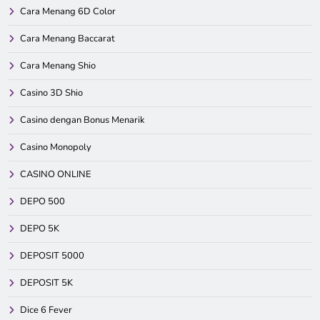
Cara Menang 6D Color
Cara Menang Baccarat
Cara Menang Shio
Casino 3D Shio
Casino dengan Bonus Menarik
Casino Monopoly
CASINO ONLINE
DEPO 500
DEPO 5K
DEPOSIT 5000
DEPOSIT 5K
Dice 6 Fever