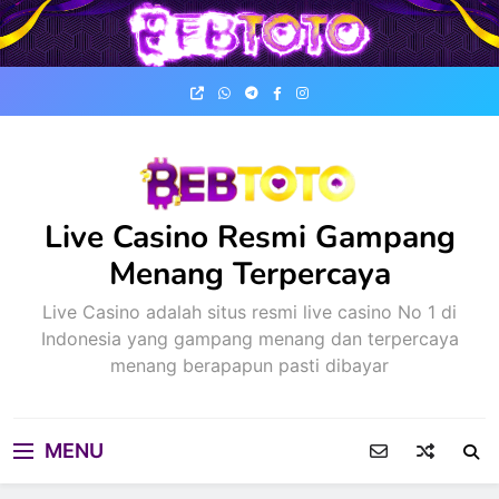
Skip
to
content
Live Casino Resmi Gampang
Menang Terpercaya
Live Casino adalah situs resmi live casino No 1 di
Indonesia yang gampang menang dan terpercaya
menang berapapun pasti dibayar
MENU