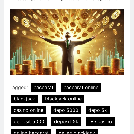
Tagged:
baccarat
baccarat online
blackjack
blackjack online
casino online
depo 5000
depo 5k
deposit 5000
deposit 5k
live casino
online baccarat
online blackjack