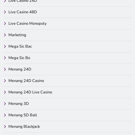
Live Casino 24D
Live Casino 48D
Live Casino Monopoly
Marketing
Mega Sic Bac
Mega Sic Bo
Menang 24D
Menang 24D Casino
Menang 24D Live Casino
Menang 3D
Menang 5D Ball
Menang Blackjack