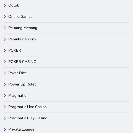
Oglok
Online Games
Peluang Menang
Pemula dan Pro
POKER
POKER CASINO
Poker Dice
Power Up Rolet
Pragmatic
Pragmatic Live Casino
Pragmatic Play Casino
Private Lounge