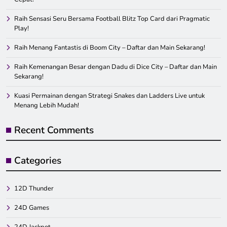
Raih Sensasi Seru Bersama Football Blitz Top Card dari Pragmatic
Play!
Raih Menang Fantastis di Boom City – Daftar dan Main Sekarang!
Raih Kemenangan Besar dengan Dadu di Dice City – Daftar dan Main
Sekarang!
Kuasi Permainan dengan Strategi Snakes dan Ladders Live untuk
Menang Lebih Mudah!
Recent Comments
Categories
12D Thunder
24D Games
24D Jackpot