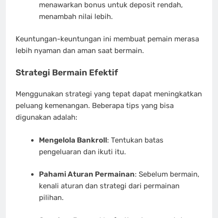
menawarkan bonus untuk deposit rendah,
menambah nilai lebih.
Keuntungan-keuntungan ini membuat pemain merasa
lebih nyaman dan aman saat bermain.
Strategi Bermain Efektif
Menggunakan strategi yang tepat dapat meningkatkan
peluang kemenangan. Beberapa tips yang bisa
digunakan adalah:
Mengelola Bankroll
: Tentukan batas
pengeluaran dan ikuti itu.
Pahami Aturan Permainan
: Sebelum bermain,
kenali aturan dan strategi dari permainan
pilihan.