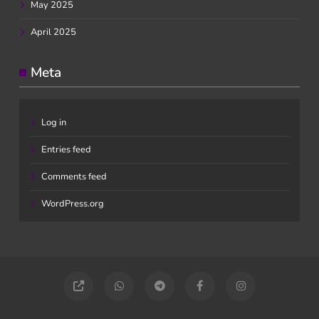
May 2025
April 2025
Meta
Log in
Entries feed
Comments feed
WordPress.org