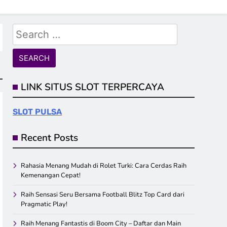
Search
for:
LINK SITUS SLOT TERPERCAYA
SLOT PULSA
Recent Posts
Rahasia Menang Mudah di Rolet Turki: Cara Cerdas Raih
Kemenangan Cepat!
Raih Sensasi Seru Bersama Football Blitz Top Card dari
Pragmatic Play!
Raih Menang Fantastis di Boom City – Daftar dan Main