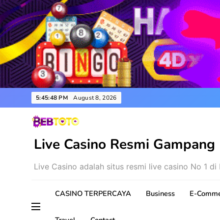
Skip
to
content
5:45:49 PM
August 8, 2026
Live Casino Resmi Gampang
Live Casino adalah situs resmi live casino No 1
CASINO TERPERCAYA
Business
E-Comme
Travel
Contact