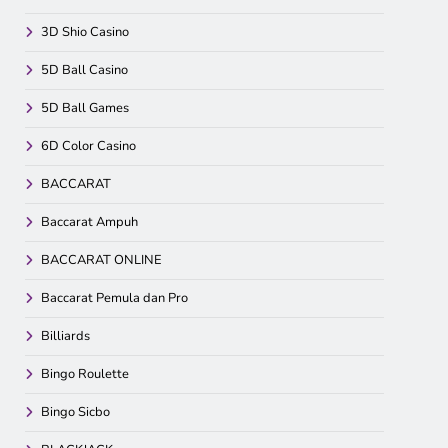
3D Shio Casino
5D Ball Casino
5D Ball Games
6D Color Casino
BACCARAT
Baccarat Ampuh
BACCARAT ONLINE
Baccarat Pemula dan Pro
Billiards
Bingo Roulette
Bingo Sicbo