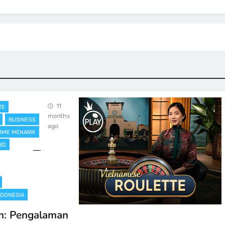
11
TE
months
BUSINESS
ago
AME MENARIK
8D
NDONESIA
am: Pengalaman