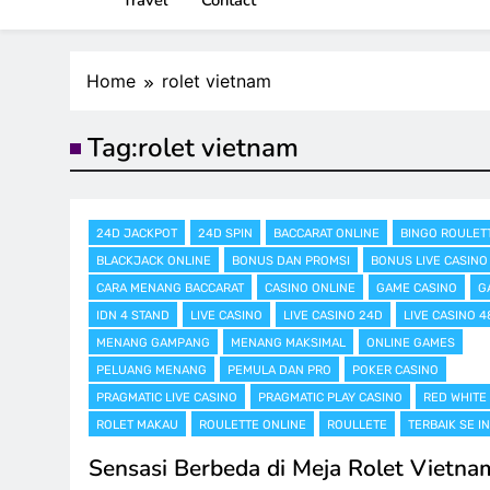
Home
rolet vietnam
Tag:
rolet vietnam
24D JACKPOT
24D SPIN
BACCARAT ONLINE
BINGO ROULET
BLACKJACK ONLINE
BONUS DAN PROMSI
BONUS LIVE CASINO
CARA MENANG BACCARAT
CASINO ONLINE
GAME CASINO
G
IDN 4 STAND
LIVE CASINO
LIVE CASINO 24D
LIVE CASINO 4
MENANG GAMPANG
MENANG MAKSIMAL
ONLINE GAMES
PELUANG MENANG
PEMULA DAN PRO
POKER CASINO
PRAGMATIC LIVE CASINO
PRAGMATIC PLAY CASINO
RED WHITE
ROLET MAKAU
ROULETTE ONLINE
ROULLETE
TERBAIK SE I
Sensasi Berbeda di Meja Rolet Vietn