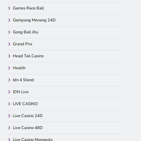
Games Race Ball
Gampang Menang 24D
Gong Ball Jitu
Grand Prix
Head Tail Casino
Health
Idn 4 Stand
IDN Live
LIVE CASINO
Live Casino 24D
Live Casino 48D
Live Casino Monopoly