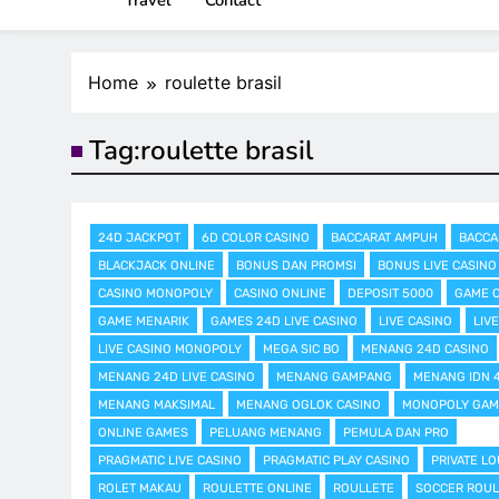
Home
roulette brasil
Tag:
roulette brasil
24D JACKPOT
6D COLOR CASINO
BACCARAT AMPUH
BACCA
BLACKJACK ONLINE
BONUS DAN PROMSI
BONUS LIVE CASINO
CASINO MONOPOLY
CASINO ONLINE
DEPOSIT 5000
GAME 
GAME MENARIK
GAMES 24D LIVE CASINO
LIVE CASINO
LIV
LIVE CASINO MONOPOLY
MEGA SIC BO
MENANG 24D CASINO
MENANG 24D LIVE CASINO
MENANG GAMPANG
MENANG IDN 
MENANG MAKSIMAL
MENANG OGLOK CASINO
MONOPOLY GA
ONLINE GAMES
PELUANG MENANG
PEMULA DAN PRO
PRAGMATIC LIVE CASINO
PRAGMATIC PLAY CASINO
PRIVATE L
ROLET MAKAU
ROULETTE ONLINE
ROULLETE
SOCCER ROUL