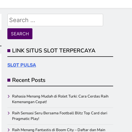
Search
for:
LINK SITUS SLOT TERPERCAYA
SLOT PULSA
Recent Posts
Rahasia Menang Mudah di Rolet Turki: Cara Cerdas Raih
Kemenangan Cepat!
Raih Sensasi Seru Bersama Football Blitz Top Card dari
Pragmatic Play!
Raih Menang Fantastis di Boom City – Daftar dan Main