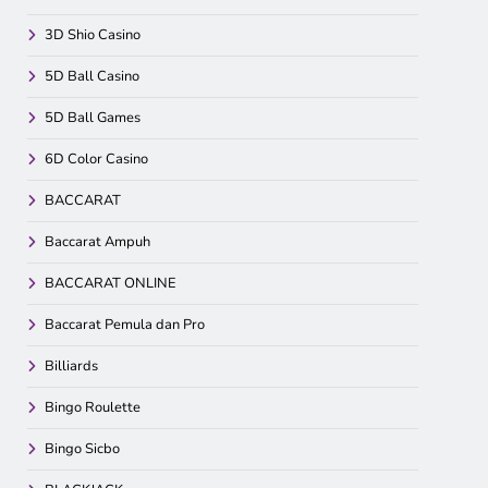
3D Shio Casino
5D Ball Casino
5D Ball Games
6D Color Casino
BACCARAT
Baccarat Ampuh
BACCARAT ONLINE
Baccarat Pemula dan Pro
Billiards
Bingo Roulette
Bingo Sicbo