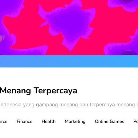
 Menang Terpercaya
 di Indonesia yang gampang menang dan terpercaya menang 
rce
Finance
Health
Marketing
Online Games
Pe