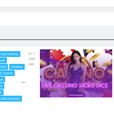
1
 DAN PROMSI
year
RIK
ago
ERCE
FINANCE
VE CASINO
NO
NO
CE
UANG MENANG