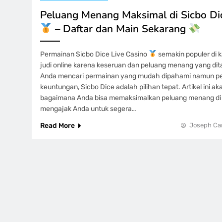
Peluang Menang Maksimal di Sicbo Dic
– Daftar dan Main Sekarang
Permainan Sicbo Dice Live Casino
semakin populer di
judi online karena keseruan dan peluang menang yang di
Anda mencari permainan yang mudah dipahami namun p
keuntungan, Sicbo Dice adalah pilihan tepat. Artikel ini
bagaimana Anda bisa memaksimalkan peluang menang di 
mengajak Anda untuk segera…
Read More
Joseph Ca