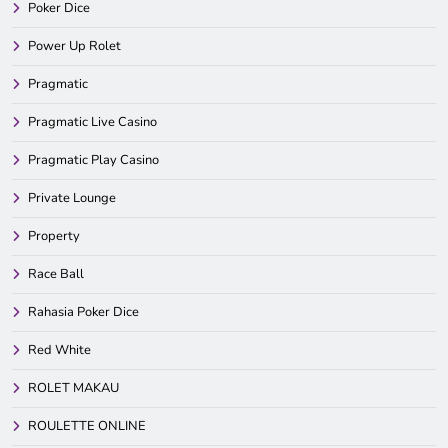
Poker Dice
Power Up Rolet
Pragmatic
Pragmatic Live Casino
Pragmatic Play Casino
Private Lounge
Property
Race Ball
Rahasia Poker Dice
Red White
ROLET MAKAU
ROULETTE ONLINE