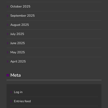
October 2025
September 2025
August 2025
July 2025
June 2025
May 2025
April 2025
Meta
Log in
Entries feed