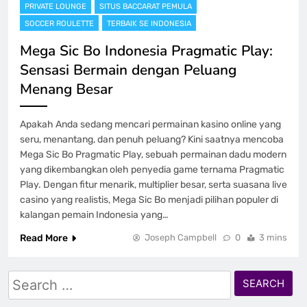
PRIVATE LOUNGE
SITUS BACCARAT PEMULA
SOCCER ROULETTE
TERBAIK SE INDONESIA
Mega Sic Bo Indonesia Pragmatic Play:
Sensasi Bermain dengan Peluang
Menang Besar
Apakah Anda sedang mencari permainan kasino online yang
seru, menantang, dan penuh peluang? Kini saatnya mencoba
Mega Sic Bo Pragmatic Play, sebuah permainan dadu modern
yang dikembangkan oleh penyedia game ternama Pragmatic
Play. Dengan fitur menarik, multiplier besar, serta suasana live
casino yang realistis, Mega Sic Bo menjadi pilihan populer di
kalangan pemain Indonesia yang…
Read More
Joseph Campbell
0
3 mins
Search
for: