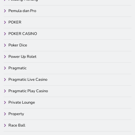
Pemula dan Pro
POKER
POKER CASINO
Poker Dice
Power Up Rolet
Pragmatic
Pragmatic Live Casino
Pragmatic Play Casino
Private Lounge
Property
Race Ball