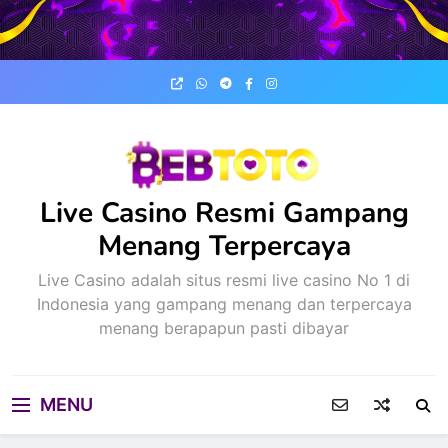
Skip
to
content
Live Casino Resmi Gampang
Menang Terpercaya
Live Casino adalah situs resmi live casino No 1 di
Indonesia yang gampang menang dan terpercaya
menang berapapun pasti dibayar
MENU