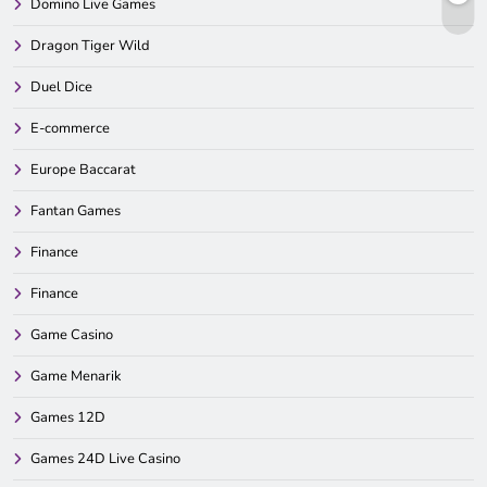
Domino Live Games
Dragon Tiger Wild
Duel Dice
E-commerce
Europe Baccarat
Fantan Games
Finance
Finance
Game Casino
Game Menarik
Games 12D
Games 24D Live Casino