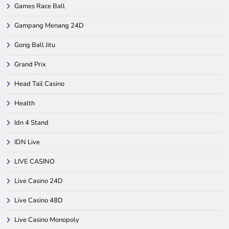
Games Race Ball
Gampang Menang 24D
Gong Ball Jitu
Grand Prix
Head Tail Casino
Health
Idn 4 Stand
IDN Live
LIVE CASINO
Live Casino 24D
Live Casino 48D
Live Casino Monopoly