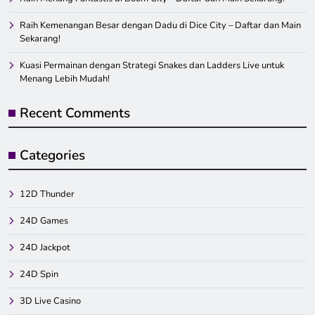
Raih Kemenangan Besar dengan Dadu di Dice City – Daftar dan Main
Sekarang!
Kuasi Permainan dengan Strategi Snakes dan Ladders Live untuk
Menang Lebih Mudah!
Recent Comments
Categories
12D Thunder
24D Games
24D Jackpot
24D Spin
3D Live Casino