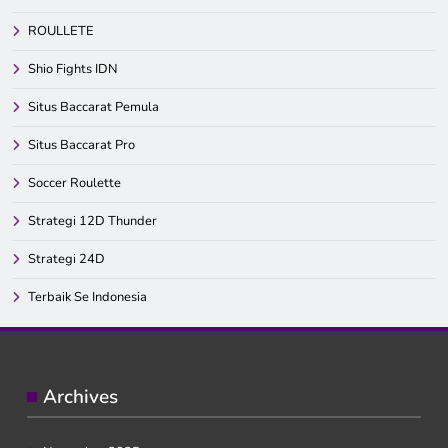
ROULLETE
Shio Fights IDN
Situs Baccarat Pemula
Situs Baccarat Pro
Soccer Roulette
Strategi 12D Thunder
Strategi 24D
Terbaik Se Indonesia
Archives