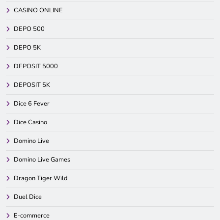
CASINO ONLINE
DEPO 500
DEPO 5K
DEPOSIT 5000
DEPOSIT 5K
Dice 6 Fever
Dice Casino
Domino Live
Domino Live Games
Dragon Tiger Wild
Duel Dice
E-commerce