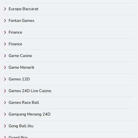
Europe Baccarat
Fantan Games
Finance
Finance
Game Casino
Game Menarik
Games 12D
Games 24D Live Casino
Games Race Ball
Gampang Menang 24D
Gong Ball Jitu
Grand Prix