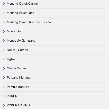
Menang Oglok Casino
Menang Poker Dice
Menang Poker Dice Live Casino
Monopoly
Monopoly Gampang
Niu Niu Games
Oglok
Online Games
Peluang Menang
Pemula dan Pro
POKER
POKER CASINO