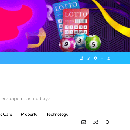
berapapun pasti dibayar
t Care
Property
Technology