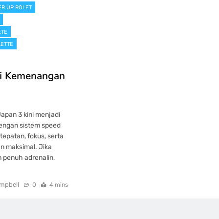
R UP ROLET
ETE
LETTE
nci Kemenangan
apan 3 kini menjadi
Dengan sistem speed
epatan, fokus, serta
n maksimal. Jika
 penuh adrenalin,
mpbell
0
4 mins