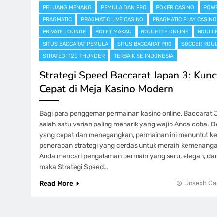
PELUANG MENANG
PEMULA DAN PRO
POKER CASINO
POWE
PRAGMATIC
PRAGMATIC LIVE CASINO
PRAGMATIC PLAY CASINO
PRIVATE LOUNGE
ROLET MAKAU
ROULETTE ONLINE
ROULL
SITUS BACCARAT PEMULA
SITUS BACCARAT PRO
SOCCER ROU
STRATEGI 12D THUNDER
TERBAIK SE INDONESIA
Strategi Speed Baccarat Japan 3: Ku
Cepat di Meja Kasino Modern
Bagi para penggemar permainan kasino online, Baccarat J
salah satu varian paling menarik yang wajib Anda coba. 
yang cepat dan menegangkan, permainan ini menuntut ket
penerapan strategi yang cerdas untuk meraih kemenanga
Anda mencari pengalaman bermain yang seru, elegan, dan
maka Strategi Speed…
Read More
Joseph Ca