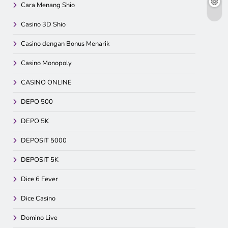
Cara Menang Shio
Casino 3D Shio
Casino dengan Bonus Menarik
Casino Monopoly
CASINO ONLINE
DEPO 500
DEPO 5K
DEPOSIT 5000
DEPOSIT 5K
Dice 6 Fever
Dice Casino
Domino Live