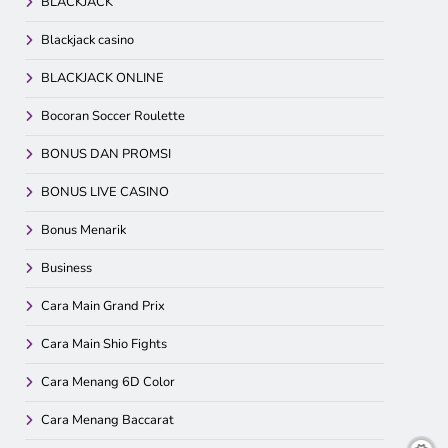
BLACKJACK
Blackjack casino
BLACKJACK ONLINE
Bocoran Soccer Roulette
BONUS DAN PROMSI
BONUS LIVE CASINO
Bonus Menarik
Business
Cara Main Grand Prix
Cara Main Shio Fights
Cara Menang 6D Color
Cara Menang Baccarat