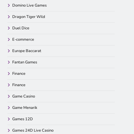
Domino Live Games
Dragon Tiger Wild
Duel Dice
E-commerce
Europe Baccarat
Fantan Games
Finance
Finance
Game Casino
Game Menarik
Games 12D
Games 24D Live Casino