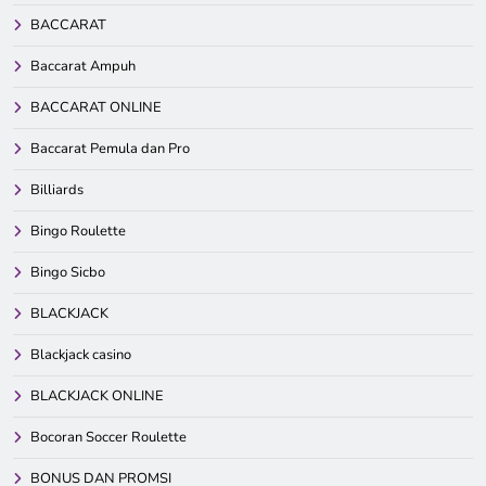
BACCARAT
Baccarat Ampuh
BACCARAT ONLINE
Baccarat Pemula dan Pro
Billiards
Bingo Roulette
Bingo Sicbo
BLACKJACK
Blackjack casino
BLACKJACK ONLINE
Bocoran Soccer Roulette
BONUS DAN PROMSI