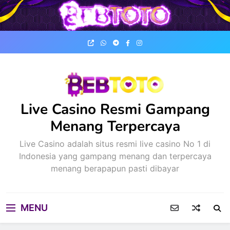
Skip
to
content
Live Casino Resmi Gampang
Menang Terpercaya
Live Casino adalah situs resmi live casino No 1 di
Indonesia yang gampang menang dan terpercaya
menang berapapun pasti dibayar
MENU