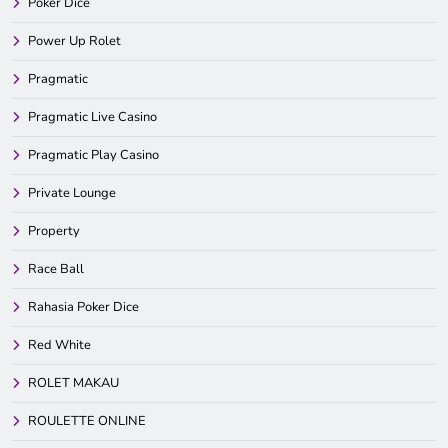
Poker Dice
Power Up Rolet
Pragmatic
Pragmatic Live Casino
Pragmatic Play Casino
Private Lounge
Property
Race Ball
Rahasia Poker Dice
Red White
ROLET MAKAU
ROULETTE ONLINE