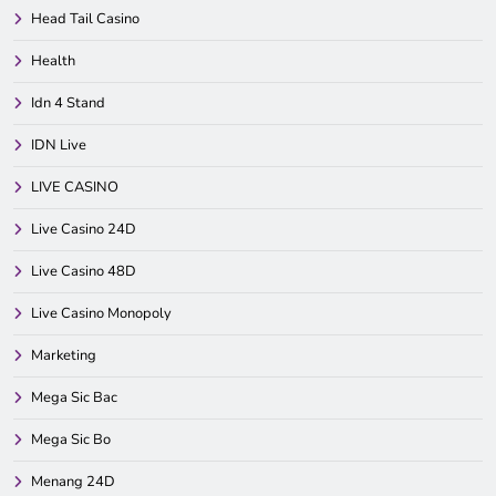
Head Tail Casino
Health
Idn 4 Stand
IDN Live
LIVE CASINO
Live Casino 24D
Live Casino 48D
Live Casino Monopoly
Marketing
Mega Sic Bac
Mega Sic Bo
Menang 24D