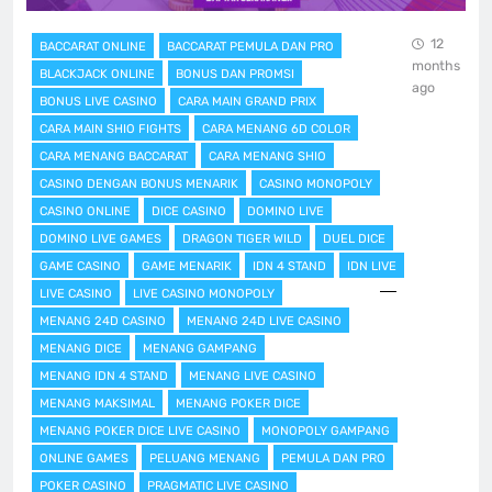
12
BACCARAT ONLINE
BACCARAT PEMULA DAN PRO
months
BLACKJACK ONLINE
BONUS DAN PROMSI
ago
BONUS LIVE CASINO
CARA MAIN GRAND PRIX
CARA MAIN SHIO FIGHTS
CARA MENANG 6D COLOR
CARA MENANG BACCARAT
CARA MENANG SHIO
CASINO DENGAN BONUS MENARIK
CASINO MONOPOLY
CASINO ONLINE
DICE CASINO
DOMINO LIVE
DOMINO LIVE GAMES
DRAGON TIGER WILD
DUEL DICE
GAME CASINO
GAME MENARIK
IDN 4 STAND
IDN LIVE
LIVE CASINO
LIVE CASINO MONOPOLY
MENANG 24D CASINO
MENANG 24D LIVE CASINO
MENANG DICE
MENANG GAMPANG
MENANG IDN 4 STAND
MENANG LIVE CASINO
MENANG MAKSIMAL
MENANG POKER DICE
MENANG POKER DICE LIVE CASINO
MONOPOLY GAMPANG
ONLINE GAMES
PELUANG MENANG
PEMULA DAN PRO
POKER CASINO
PRAGMATIC LIVE CASINO