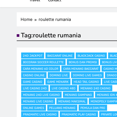
Home
roulette rumania
Tag:
roulette rumania
24D JACKPOT
BACCARAT ONLINE
BLACKJACK CASINO
BLAC
BOCORAN SOCCER ROULETTE
BONUS DAN PROMSI
BONUS LIV
CARA MENANG 6D COLOR
CARA MENANG BACCARAT
CASINO 
CASINO ONLINE
DOMINO LIVE
DOMINO LIVE GAMES
DRAGON
GAME CASINO
GAME MENARIK
HEAD TAIL CASINO
LIVE CAS
LIVE CASINO 24D
LIVE CASINO 48D
MENANG 24D CASINO
MENANG 24D LIVE CASINO
MENANG GAMPANG
MENANG IDN 
MENANG LIVE CASINO
MENANG MAKSIMAL
MONOPOLY GAMP
ONLINE GAMES
PELUANG MENANG
PEMULA DAN PRO
PRAGMATIC LIVE CASINO
PRAGMATIC PLAY CASINO
PRIVATE L