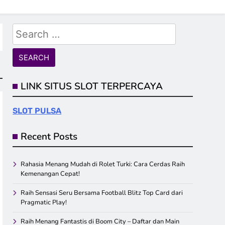
Search
for:
LINK SITUS SLOT TERPERCAYA
SLOT PULSA
Recent Posts
Rahasia Menang Mudah di Rolet Turki: Cara Cerdas Raih
Kemenangan Cepat!
Raih Sensasi Seru Bersama Football Blitz Top Card dari
Pragmatic Play!
Raih Menang Fantastis di Boom City – Daftar dan Main