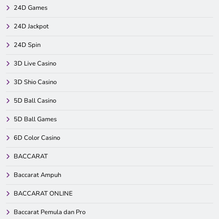
24D Games
24D Jackpot
24D Spin
3D Live Casino
3D Shio Casino
5D Ball Casino
5D Ball Games
6D Color Casino
BACCARAT
Baccarat Ampuh
BACCARAT ONLINE
Baccarat Pemula dan Pro