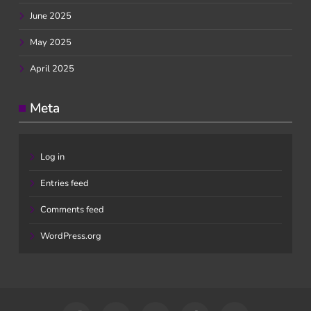
June 2025
May 2025
April 2025
Meta
Log in
Entries feed
Comments feed
WordPress.org