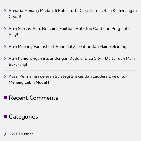
Rahasia Menang Mudah di Rolet Turki: Cara Cerdas Raih Kemenangan
Cepat!
Raih Sensasi Seru Bersama Football Blitz Top Card dari Pragmatic
Play!
Raih Menang Fantastis di Boom City – Daftar dan Main Sekarang!
Raih Kemenangan Besar dengan Dadu di Dice City – Daftar dan Main
Sekarang!
Kuasi Permainan dengan Strategi Snakes dan Ladders Live untuk
Menang Lebih Mudah!
Recent Comments
Categories
12D Thunder