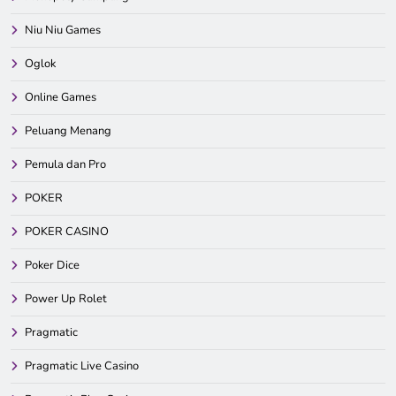
Niu Niu Games
Oglok
Online Games
Peluang Menang
Pemula dan Pro
POKER
POKER CASINO
Poker Dice
Power Up Rolet
Pragmatic
Pragmatic Live Casino