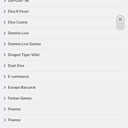
DEPOSIT 5K
Dice 6 Fever
Dice Casino
Domino Live
Domino Live Games
Dragon Tiger Wild
Duel Dice
E-commerce
Europe Baccarat
Fantan Games
Finance
Finance