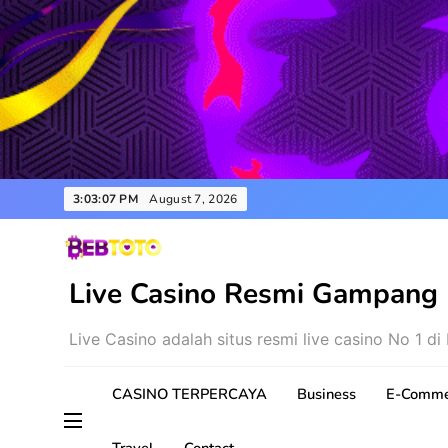
Skip
to
content
3:03:08 PM
August 7, 2026
Live Casino Resmi Gampang
Live Casino adalah situs resmi live casino No 1
CASINO TERPERCAYA
Business
E-Comme
Travel
Contact