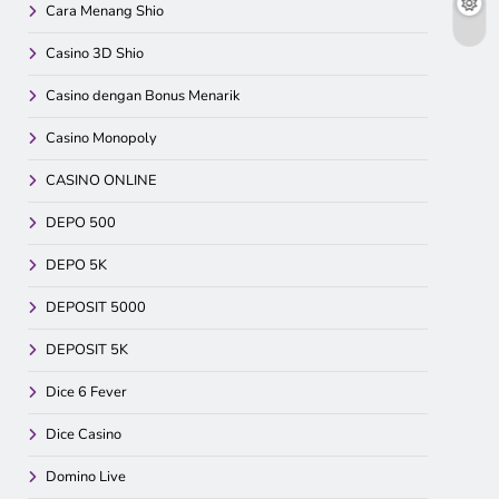
Cara Menang Shio
Casino 3D Shio
Casino dengan Bonus Menarik
Casino Monopoly
CASINO ONLINE
DEPO 500
DEPO 5K
DEPOSIT 5000
DEPOSIT 5K
Dice 6 Fever
Dice Casino
Domino Live