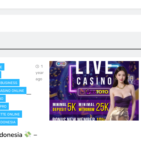
1
NE
year
ago
BUSINESS
CASINO ONLINE
NO
 PRO
TTE ONLINE
NDONESIA
ndonesia
–