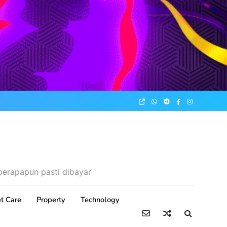
berapapun pasti dibayar
t Care
Property
Technology